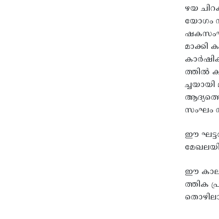
ഴയ ചിറക
യോഗം നട
ഷകസംഘം 
മാക്കി 
കാർഷികമ
ത്തിൽ ക
ച്ചയായ
ആദ്യത്
സംഘം രൂപ
ഈ ഘട്ട
മേഖലയില
ഈ കാലഘട
ത്തിക പ
തൊഴിലാള