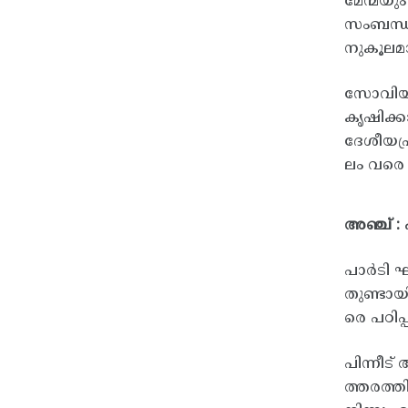
മേന്മയു
സംബന്ധി
നുകൂലമ
സോവിയറ്
കൃഷിക്
ദേശീയപ്
ലം വരെ 
അഞ്ച് :
പാർടി ഘ
തുണ്ടാ
രെ പഠിപ
പിന്നീട
ത്തരത്ത