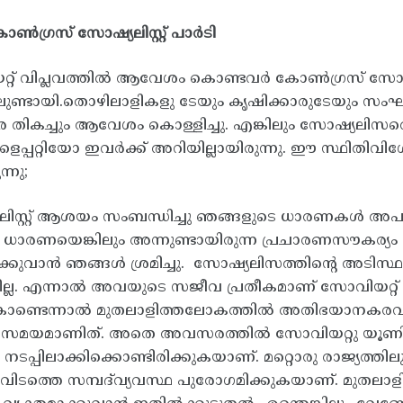
കോൺഗ്രസ് സോഷ്യലിസ്റ്റ് പാർടി
റ് വിപ്ലവത്തിൽ ആവേശം കൊണ്ടവർ കോൺഗ്രസ് സോഷ്യലിസ
തിലുണ്ടായി.തൊഴിലാളികളു ടേയും കൃഷിക്കാരുടേയും
 തികച്ചും ആവേശം കൊള്ളിച്ചു. എങ്കിലും സോഷ്യലിസത്ത
െപ്പറ്റിയോ ഇവർക്ക് അറിയില്ലായിരുന്നു. ഈ സ്ഥിതി
്നു;
ിസ്റ്റ് ആശയം സംബന്ധിച്ചു ഞങ്ങളുടെ ധാരണകൾ അപൂർണ
ള ധാരണയെങ്കിലും അന്നുണ്ടായിരുന്ന പ്രചാരണസൗകര്യ
്പിക്കുവാൻ ഞങ്ങൾ ശ്രമിച്ചു. സോഷ്യലിസത്തിന്റെ അടിസ്
ില്ല. എന്നാൽ അവയുടെ സജീവ പ്രതീകമാണ് സോവിയറ്റ്
ൊണ്ടെന്നാൽ മുതലാളിത്തലോകത്തിൽ അതിഭയാനകരവും സർ
്ന സമയമാണിത്. അതെ അവസരത്തിൽ സോവിയറ്റു യൂണിയ
ടപ്പിലാക്കിക്കൊണ്ടിരിക്കുകയാണ്. മറ്റൊരു രാജ്യത്തിലും
ിടത്തെ സമ്പദ്‌വ്യവസ്ഥ പുരോഗമിക്കുകയാണ്. മുതലാളി