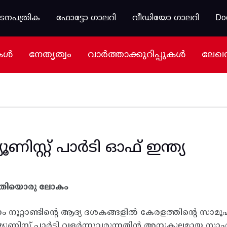
കടനപത്രിക
ഫോട്ടോ ഗാലറി
വീഡിയോ ഗാലറി
Do
കൾ
നേതൃത്വം
വാർത്താക്കുറിപ്പുകൾ
ലേഖ
യൂണിസ്റ്റ് പാർടി ഓഫ് ഇന്ത്യ
 പുതിയൊരു ലോകം
 നൂറ്റാണ്ടിന്റെ ആദ്യ ദശകങ്ങളിൽ കേരളത്തിന്റെ സാമൂഹ്
്യൂണിസ്റ്റ് പാർടി വളർന്നുവരുന്നതിൻ അനുകൂലമായ സാഹചര