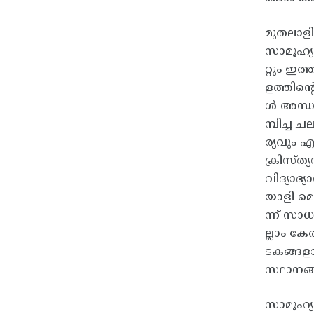
മുതലാളി
സാമൂഹ്യ
റ്റും ഇ
ളത്തിന്
ൾ അന്ധവ
മ്പിച്ച
ര്യവും 
ക്രിസ്ത
വിദ്യാഭ
യാളി മ
ന്ന് സ
ല്ലാം ക
ടകങ്ങളായ
സ്ഥാനങ്
സാമൂഹ്യ