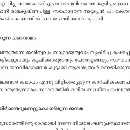
റ് വിപ്ലവത്തെക്കുറിച്ചും സോഷ്യലിസത്തെക്കുറിച്ചും ഉ
മാനി രാമകൃഷ്ണപിള്ള, സഹോദരൻ അയ്യപ്പൻ, പി. കേ
്ക് കേരളത്തിൽ പ്രചാരം ലഭിക്കാൻ തുടങ്ങി.
മാറുന്ന ചക്രവാളം
തുതന്നെ ജന്മിത്വവും സാമ്രാജ്യത്വവും സൃഷ്ടിച്ച കഷ
ികളുടേയും കൃഷിക്കാരുടേയും പോരാട്ടങ്ങളും സംഘടന
്കുന്ന ജനവിഭാഗങ്ങൾ കൂട്ടായി ആവശ്യങ്ങൾ ഉന്നയിക്കുന്ന
മലബാർ കലാപം എന്നു വിളിക്കപ്പെടുന്ന കാർഷികകലാപവ
സ്വാതന്ത്ര്യസമരപ്രസ്ഥാനത്തിൽ വലിയ സ്വാധീനം ചെലുത്ത
 ഉയിർത്തെഴുന്നേറ്റുകൊണ്ടിരുന്ന ജനത
ന്ത്യസമരത്തിന്റെ ഭാഗമായി നടന്ന നിയമലംഘനപ്രസ്ഥാ