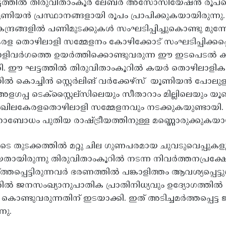
്ടത്തിൽ തിരുവിതാംകൂർ ലേബർ അസോസിയേഷൻ രൂപപ്പെട്
യൂണിയൻ പ്രസ്ഥാനങ്ങളായി രൂപം പ്രാപിക്കുകയായിരുന്നു
േന്ദ്രങ്ങളിൽ പണിമുടക്കുകൾ സംഘടിപ്പിച്ചുകൊണ്ടു മുന്ന
രള തൊഴിലാളി സമ്മേളനം കോഴിക്കോട് സംഘടിപ്പിക്കപ്പെട
ളിവർഗത്തെ ഉയർത്തിക്കൊണ്ടുവരുന്ന ഈ ഇടപെടൽ കമ്യ
ി. ഈ ഘട്ടത്തിൽ തിരുവിതാംകൂറിൽ കയർ തൊഴിലാളികളും 
ിൽ കൊച്ചിൻ സ്റ്റെർലിങ് വർക്കേഴ്സ് യൂണിയൻ പോലുള്
ളഗപ്പ ടെക്സ്റ്റൈല്സിലെയും സീതാറാം മില്ലിലെയും യൂണ
ഖിലകേരളതൊഴിലാളി സമ്മേളനവും നടക്കുകയുണ്ടായി. 
ോധം പുതിയ രാഷ്ട്രീയത്തിനുള്ള മണ്ണൊരുക്കുകയായി
ടെ തുടക്കത്തിൽ മറ്റു ചില ഗുണപരമായ ചുവടുവെപ്പുകളും
തായിരുന്നു തിരുവിതാംകൂറിൽ നടന്ന നിവർത്തനപ്
ഴ്ത്തപ്പെട്ടിരുന്നവർ ഭരണത്തിൽ പങ്കാളിത്തം ആവശ്യപ്പെ
ിൽ ജനസംഖ്യാനുപാതിക പ്രാതിനിധ്യവും ഉദ്യോഗത്തിൽ
് കൊണ്ടുവരുന്നതിന് ഇടയാക്കി. ഇത് അടിച്ചമർത്തപ്പ
നു.