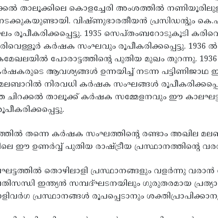
്കൽ താലൂക്കിലെ കൊളച്ചേരി അംശത്തിൽ നണിയൂരിലുള്ള 
ക്കുകയുണ്ടായി. വിഷ്ണുഭാരതീയൻ പ്രസിഡന്റും കെ.എ
രൂപീകരിക്കപ്പെട്ടു. 1935 സെപ്തംബറോടുകൂടി കരിവെള്
കരിവെള്ളൂർ കർഷക സംഘവും രൂപീകരിക്കപ്പെട്ടു. 19
േഖലയിൽ പോരാട്ടത്തിന്റെ പുതിയ മുഖം തുറന്നു. 19
ർഷകരുടെ ആവശ്യങ്ങൾ ഉന്നയിച്ച് നടന്ന പട്ടിണിജാഥ ഈ 
ി മലബാറിൽ നിരവധി കർഷക സംഘങ്ങൾ രൂപീകരിക്കപ്പെട
തെ ചിറക്കൽ താലൂക്ക് കർഷക സമ്മേളനവും ഈ കാലഘട
ീകരിക്കപ്പെട്ടു.
ത്തിൽ തന്നെ കർഷക സംഘത്തിന്റെ രണ്ടാം അഖില മലബാ
െ ഈ ഉണർവ്വ് പുതിയ രാഷ്ട്രീയ പ്രസ്ഥാനത്തിന്റെ വരവ
്ടത്തിൽ തൊഴിലാളി പ്രസ്ഥാനങ്ങളും വളർന്നു വരാൻ 
്രതിസന്ധി ഇന്ത്യൻ സമ്പദ്ഘടനയിലും ഗുരുതരമായ പ്രത്
ിവർഗ പ്രസ്ഥാനങ്ങൾ രൂപപ്പെടാനും ശക്തിപ്രാപിക്കാനും