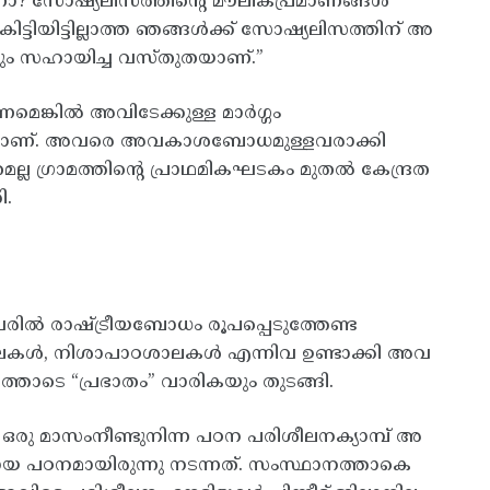
േണോ? സോഷ്യലിസത്തിന്റെ മൗലികപ്രമാണങ്ങൾ
ട്ടിയിട്ടില്ലാത്ത ഞങ്ങൾക്ക് സോഷ്യലിസത്തിന് അ
ും സഹായിച്ച വസ്തുതയാണ്.”
െങ്കിൽ അവിടേക്കുള്ള മാർഗ്ഗം
ുക്കലാണ്. അവരെ അവകാശബോധമുള്ളവരാക്കി
്ല ഗ്രാമത്തിന്റെ പ്രാഥമികഘടകം മുതൽ കേന്ദ്രത
ി.
വരിൽ രാഷ്ട്രീയബോധം രൂപപ്പെടുത്തേണ്ട
ശാലകൾ, നിശാപാഠശാലകൾ എന്നിവ ഉണ്ടാക്കി അവ
യത്തോടെ “പ്രഭാതം” വാരികയും തുടങ്ങി.
ത് ഒരു മാസംനീണ്ടുനിന്ന പഠന പരിശീലനക്യാമ്പ് അ
ായ പഠനമായിരുന്നു നടന്നത്. സംസ്ഥാനത്താകെ