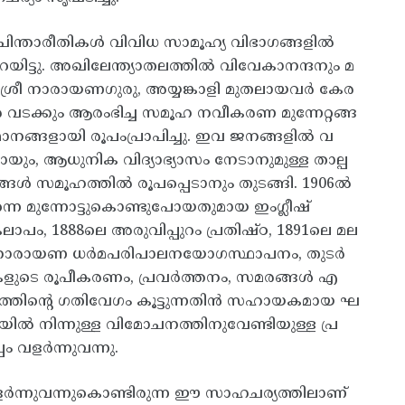
 ചിന്താരീതികൾ വിവിധ സാമൂഹ്യ വിഭാഗങ്ങളിൽ
ിട്ടു. അഖിലേന്ത്യാതലത്തിൽ വിവേകാനന്ദനും മ
ിൽ ശ്രീ നാരായണഗുരു, അയ്യങ്കാളി മുതലായവർ കേര
 വടക്കും ആരംഭിച്ച സമൂഹ നവീകരണ മുന്നേറ്റങ്ങ
നങ്ങളായി രൂപംപ്രാപിച്ചു. ഇവ ജനങ്ങളിൽ വ
ായും, ആധുനിക വിദ്യാഭ്യാസം നേടാനുമുള്ള താല്പ
ദങ്ങൾ സമൂഹത്തിൽ രൂപപ്പെടാനും തുടങ്ങി. 1906ൽ
ന്നെ മുന്നോട്ടുകൊണ്ടുപോയതുമായ ഇംഗ്ലീഷ്
ാപം, 1888ലെ അരുവിപ്പുറം പ്രതിഷ്ഠ, 1891ലെ മല
്രീനാരായണ ധർമപരിപാലനയോഗസ്ഥാപനം, തുടർ
ുടെ രൂപീകരണം, പ്രവർത്തനം, സമരങ്ങൾ എ
്റത്തിന്റെ ഗതിവേഗം കൂട്ടുന്നതിൻ സഹായകമായ ഘ
്ചയിൽ നിന്നുള്ള വിമോചനത്തിനുവേണ്ടിയുള്ള പ്ര
 വളർന്നുവന്നു.
വളർന്നുവന്നുകൊണ്ടിരുന്ന ഈ സാഹചര്യത്തിലാണ്