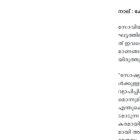
നാല് : 
സോവിയറ്
ഘട്ടത്
ത് ഇവരെ
മാണങ്ങള
യിരുത്തുന
“സോഷ്യല
ൾക്കുള്
വ്യാപിപ
മൊന്നുമ
എന്തുക
ടമാടുന
കരമായി ന
മായി അവ