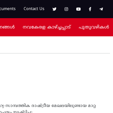
cuments
Contact Us
നങ്ങൾ
നവകേരള കാഴ്ച്ചപ്പാട്
പുതുവഴികൾ
യ-സാമ്പത്തിക രാഷ്ട്രീയ മേഖലയിലുണ്ടായ മാറ്റ
്യം സൃഷ്ടിച്ചു.