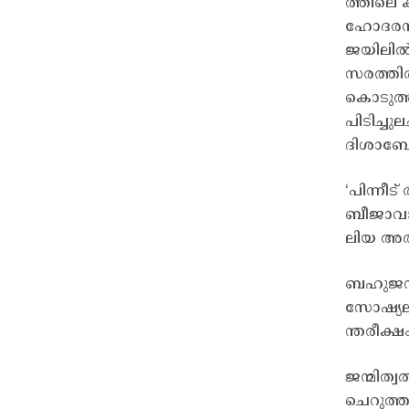
ത്തിലെ 
ഹോദരൻ ക
ജയിലിൽ
സരത്തിൽ
കൊടുത്ത
പിടിച്ച
ദിശാബോധ
‘പിന്നീ
ബീജാവാപ
ലിയ അതി
ബഹുജനമു
സോഷ്യലി
ന്തരീക്ഷ
ജന്മിത്
ചെറുത്ത