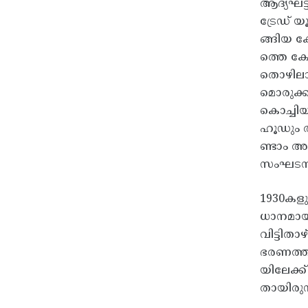
ആദ്യഘട
ട്രേഡ് 
ങ്ങിയ ക
ത്തെ കേ
തൊഴിലാ
മൊരുക്ക
കൊച്ചിയ
ഹൂഡും അ
ണ്ടാം അ
സംഘടനാബ
1930കളു
ധാനമായ
വിട്ടിതാ
ഭരണത്ത
യിലേക്ക
തായിരുന്