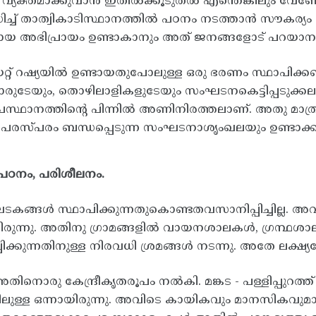
ം വ്യക്തമാക്കുവാൻ ഇതിൽക്കൂടുതൽ എന്തെങ്കിലും വ
ച്ച് താത്വികാടിസ്ഥാനത്തിൽ പഠനം നടത്താൻ സൗകര്യം കി
ായ അഭിപ്രായം ഉണ്ടാകാനും അത് ജനങ്ങളോട് പറയാന
റ് റഷ്യയിൽ ഉണ്ടായതുപോലുള്ള ഒരു ഭരണം സ്ഥാപിക്കണമ
കാരുടേയും, തൊഴിലാളികളുടേയും സംഘടനകെട്ടിപ്പട
രസ്ഥാനത്തിന്റെ പിന്നിൽ അണിനിരത്തലാണ്. അതു മാത്രമല
പരസ്പരം ബന്ധപ്പെടുന്ന സംഘടനാശൃംഖലയും ഉണ്ടാക്ക
 പഠനം, പരിശീലനം.
ടകങ്ങൾ സ്ഥാപിക്കുന്നതുകൊണ്ടതവസാനിപ്പിച്ചില്ല. അ
യിരുന്നു. അതിനു ഗ്രാമങ്ങളിൽ വായനശാലകൾ, ഗ്രന്ഥ
്പിക്കുന്നതിനുള്ള നിരവധി ശ്രമങ്ങൾ നടന്നു. അതേ ലക്ഷ്
് അതിനൊരു കേന്ദ്രീകൃതരൂപം നൽകി. മങ്കട - പള്ളിപ്പുറത്
ിലുള്ള ഒന്നായിരുന്നു. അവിടെ കായികവും മാനസികവുമ