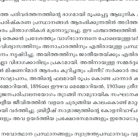
ത്ത പരിവർത്തനത്തിന്റെ ഭാഗമായി രൂപപ്പെട്ട ആധുനിക
പരിഷ്കരണ പ്രസ്ഥാനങ്ങൾ ആരംഭിക്കുന്നതിൻ അടിത്തറയ
ത്തരം ചിന്താഗതികൾ മുന്നോട്ടുവച്ചു. ഈ പശ്ചാത്തലത്ത
റെ തെക്കൻ പ്രദേശത്തും വാഗ്ഭടാനന്ദനെ പോലെയുള്ളവർ
ിശ്വാസത്തിനും അനാചാരത്തിനും എതിരായുള്ള പ്രസ്ഥാ
 ചലനം സൃഷ്ടിച്ചു. അയിത്തത്തിനും ജാതീയതയ്ക്കും എതിര
എല്ലാ വിഭാഗക്കാരിലും പ്രകടമായി. അതിനായുള്ള സമ്മർദ്
്യൻ മിഷണറിമാർ ആരംഭം കുറിച്ചതും പിന്നീട് സർക്കാർ ത
്യാസവ്യാപനം, അതിന്റെ ഫലമായി രൂപം കൊണ്ട ചാന്നാർ കല
െമ്മോറിയൽ, 1896ലെ ഈഴവ മെമ്മോറിയൽ, 1903ലെ ശ
ാധുജനപരിപാലനയോഗം തുടങ്ങി സാമുദായിക സംഘടനകള
േരളീയ ജീവിതത്തിൽ വളരെ ചുരുങ്ങിയ കാലംകൊണ്ട് മാറ
ി വർത്തിച്ചു. ബ്രിട്ടീഷ് സാമ്രാജ്യത്തിന്റെ കോളനിവാഴ
ങളും അവ ഉയർത്തിയ പ്രക്ഷോഭസമരങ്ങളും ഇതോടൊപ്പം
 നവോത്ഥാന പ്രസ്ഥാനങ്ങളും സ്വാത്രന്ത്യപസ്ഥാനവും 