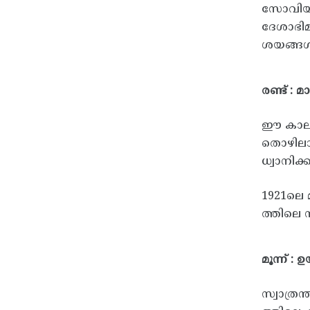
സോവിയറ്
ദേശാഭി
ശയങ്ങൾക
രണ്ട് : 
ഈ കാലത്
തൊഴിലാള
ധ്വാനിക
1921ലെ 
ത്തിലെ 
മൂന്ന് :
സ്വാത്ര