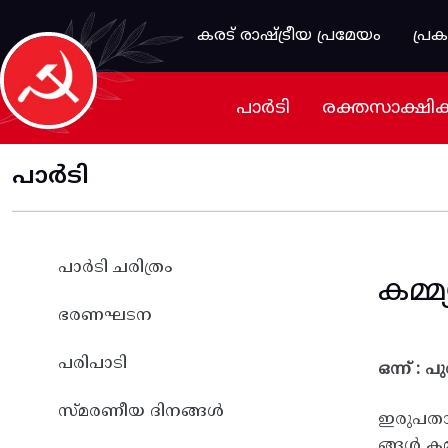
Skip to main content
കരട് രാഷ്ട്രീയ പ്രമേയം
പ്ര
പാർടി
രക്തസാക്ഷി
പാർടി
പാർടി ചരിത്രം
കമ്മ്
ഭരണഘടന
പരിപാടി
ഒന്ന് :
സ്മരണീയ ദിനങ്ങൾ
ഇരുപതാം
ങ്ങൾ കമ