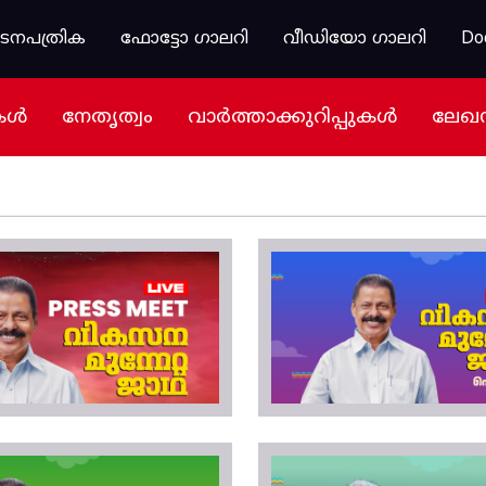
കടനപത്രിക
ഫോട്ടോ ഗാലറി
വീഡിയോ ഗാലറി
Do
കൾ
നേതൃത്വം
വാർത്താക്കുറിപ്പുകൾ
ലേഖ