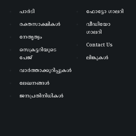
പാർടി
ഫോട്ടോ ഗാലറി
രക്തസാക്ഷികൾ
വീഡിയോ
ഗാലറി
നേതൃത്വം
Contact Us
സെക്രട്ടറിയുടെ
പേജ്
ലിങ്കുകൾ
വാർത്താക്കുറിപ്പുകൾ
ലേഖനങ്ങൾ
ജനപ്രതിനിധികൾ