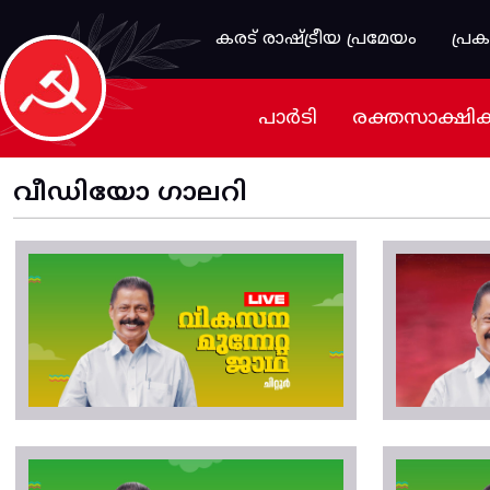
Skip to main content
കരട് രാഷ്ട്രീയ പ്രമേയം
പ്ര
പാർടി
രക്തസാക്ഷി
വീഡിയോ ഗാലറി