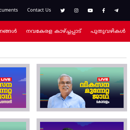
cuments
Contact Us
നങ്ങൾ
നവകേരള കാഴ്ച്ചപ്പാട്
പുതുവഴികൾ