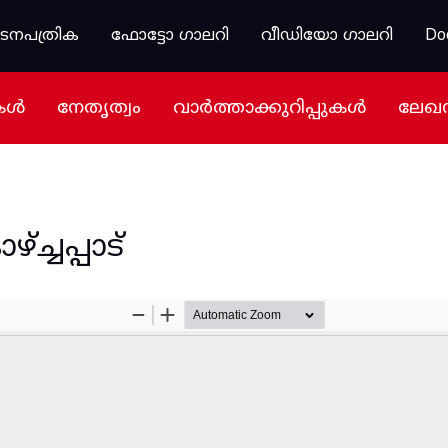
കടനപത്രിക
ഫോട്ടോ ഗാലറി
വീഡിയോ ഗാലറി
Do
കൾ
നേതൃത്വം
വാർത്താക്കുറിപ്പുകൾ
ലേഖ
ച്ചപ്പാട്