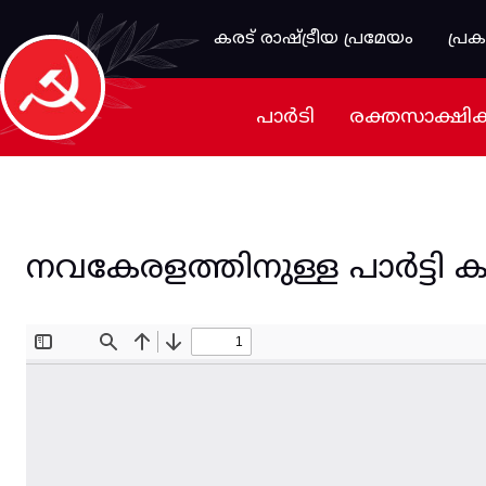
Skip to main content
കരട് രാഷ്ട്രീയ പ്രമേയം
പ്ര
പാർടി
രക്തസാക്ഷി
നവകേരളത്തിനുള്ള പാർട്ടി കാഴ്