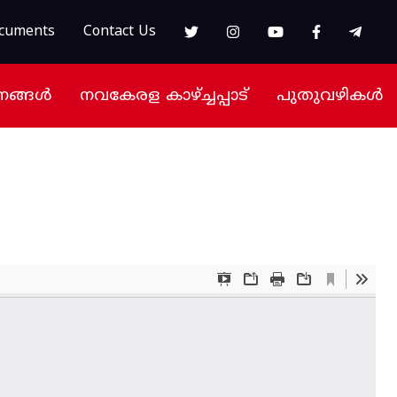
cuments
Contact Us
നങ്ങൾ
നവകേരള കാഴ്ച്ചപ്പാട്
പുതുവഴികൾ