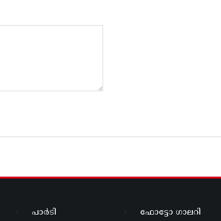
പാർടി
ഫോട്ടോ ഗാലറി