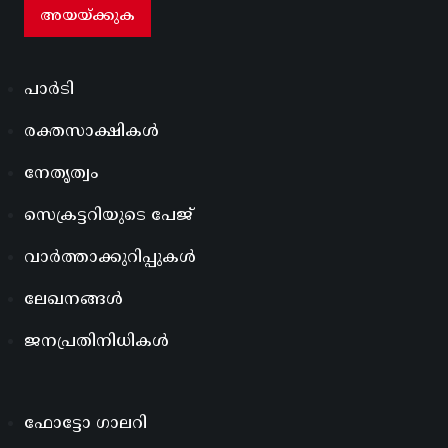
പാർടി
രക്തസാക്ഷികൾ
നേതൃത്വം
സെക്രട്ടറിയുടെ പേജ്
വാർത്താക്കുറിപ്പുകൾ
ലേഖനങ്ങൾ
ജനപ്രതിനിധികൾ
ഫോട്ടോ ഗാലറി