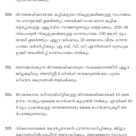
പുനഃസ്ഥാപിക്കും.
ഭിന്നശേഷിക്കാരായ കുട്ടികളുടെ സ്കൂളുകള്‍ക്കുള്ള സഹായധ
നം ഗണ്യമായി ഉയര്‍ത്തും. അവര്‍ക്ക് സാധാരണ കുട്ടിക
ളെപ്പോലുള്ള എല്ലാവിധ സൗജന്യങ്ങളും ലഭ്യമാക്കും. 2021 ല്‍
സ്പെഷ്യല്‍ സ്കൂളുകള്‍ക്കുള്ള ധനസഹായം 100 കോടി രൂപ
യായി ഉയര്‍ത്തും. എല്ലാ വര്‍ഷവും 20 ശതമാനം വീതം ധനസ
ഹായം വര്‍ദ്ധിപ്പിക്കും. എ, ബി, സി, ഡി എന്നിങ്ങനെ ഗ്രേഡുക
ളായി തരംതിരിച്ച് ധനസഹായം നല്‍കും.
അനാഥരാകുന്ന ഭിന്നശേഷിക്കാരുടെ സംരക്ഷണത്തിന് എല്ലാ
ജില്ലകളിലും അസിസ്റ്റീവ് ലിവിംഗ് സൗകര്യത്തോടെ പുനര
ധിവാസ കേന്ദ്രങ്ങള്‍ ആരംഭിക്കും.
80 ശതമാനം ഡിസബിലിറ്റിയുള്ള ഭിന്നശേഷിക്കാര്‍ക്ക് 10 ശത
മാനം സാമൂഹ്യക്ഷേമ പെന്‍ഷന്‍ കൂടുതല്‍ നല്‍കും. ഇവര്‍ക്ക് 60
0 രൂപ പ്രകാരമുള്ള രണ്ടാമതൊരു ക്ഷേമ പെന്‍ഷനുകൂടി അ
ര്‍ഹതയുണ്ടാവും.
വികലാംഗക്ഷേമ കോര്‍പ്പറേഷന്‍ പുനഃസംഘടിപ്പിക്കും. ജില്ലാ
കേന്ദ്രങ്ങളില്‍ ഓഫീസ് അനുവദിക്കും. തദ്ദേശഭരണ സ്ഥാപന