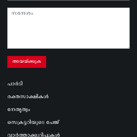
പാർടി
രക്തസാക്ഷികൾ
നേതൃത്വം
സെക്രട്ടറിയുടെ പേജ്
വാർത്താക്കുറിപ്പുകൾ