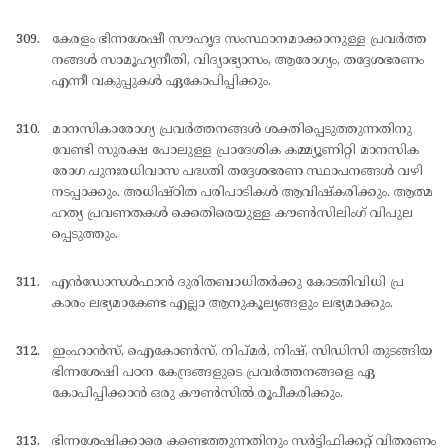
കേരളം ഭിന്നശേഷീ സൗഹൃദ സംസ്ഥാനമാക്കാനുള്ള പ്രവര്‍ത്ത
നങ്ങള്‍ സാമൂഹ്യനീതി, വിദ്യാഭ്യാസം, ആരോഗ്യം, തദ്ദേശഭരണം
എന്നീ വകുപ്പുകള്‍ ഏകോപിപ്പിക്കും.
മാനസികാരോഗ്യ പ്രവര്‍ത്തനങ്ങള്‍ ശക്തിപ്പെടുത്തുന്നതിനു
വേണ്ടി സുരക്ഷ പോലുള്ള പ്രാദേശിക കമ്മ്യൂണിറ്റി മാനസിക
രോഗ പുനഃരധിവാസ പദ്ധതി തദ്ദേശഭരണ സ്ഥാപനങ്ങള്‍ വഴി
നടപ്പാക്കും. അധിഷ്ഠിത പരിപാടികള്‍ ആവിഷ്കരിക്കും. ആത്മ
ഹത്യ പ്രവണതകള്‍ ക്കെതിരെയുള്ള കൗണ്‍സിലിംഗ് വിപുല
പ്പെടുത്തും.
എന്‍ഡോസള്‍ഫാന്‍ ദുരിതബാധിതര്‍ക്കു കോടതിവിധി പ്ര
കാരം ലഭ്യമാകേണ്ട എല്ലാ ആനുകൂല്യങ്ങളും ലഭ്യമാക്കും.
ഇംഹാന്‍സ്, ഐകോണ്‍സ്, നിപ്മര്‍, നിഷ്, സിഡിസി തുടങ്ങിയ
ഭിന്നശേഷി പഠന കേന്ദ്രങ്ങളുടെ പ്രവര്‍ത്തനങ്ങളെ ഏ
കോപിപ്പിക്കാന്‍ ഒരു കൗണ്‍സില്‍ രൂപീകരിക്കും.
ഭിന്നശേഷിക്കാരെ കണ്ടെത്തുന്നതിനും സര്‍ട്ടിഫിക്കറ്റ് വിതരണം