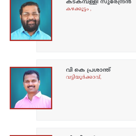
കടകമ്പള്ളി സുരേന്ദ്രൻ
കഴക്കൂട്ടം ,
വി കെ പ്രശാന്ത്
വട്ടിയൂർക്കാവ്,