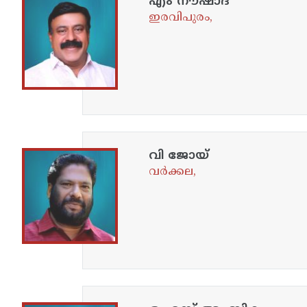
എം നൗഷാദ്
ഇരവിപുരം,
വി ജോയ്
വർക്കല,