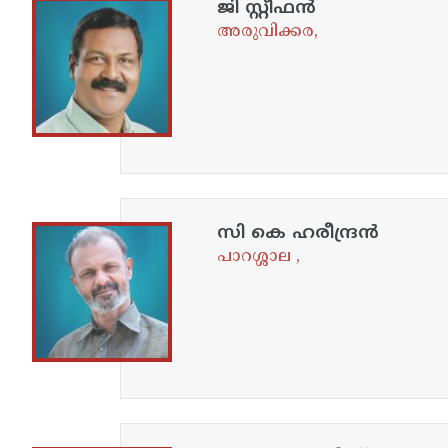
ജി സ്റ്റീഫൻ
അരുവിക്കര,
സി കെ ഹരീന്ദ്രൻ
പാറശ്ശാല ,