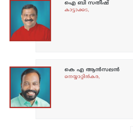
ഐ ബി സതീഷ്
കാട്ടാക്കട,
കെ എ ആൻസലൻ
നെയ്യാറ്റിൻകര,
Pagination