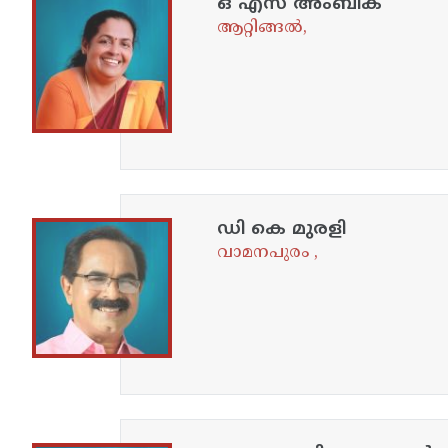
ഒ എസ് അംബിക
ആറ്റിങ്ങൽ,
ഡി കെ മുരളി
വാമനപുരം ,