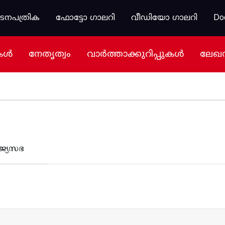
കടനപത്രിക
ഫോട്ടോ ഗാലറി
വീഡിയോ ഗാലറി
Do
കൾ
നേതൃത്വം
വാർത്താക്കുറിപ്പുകൾ
ലേഖ
ജ്യസഭ