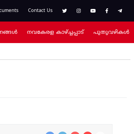
cuments
Contact Us
നങ്ങൾ
നവകേരള കാഴ്ച്ചപ്പാട്
പുതുവഴികൾ