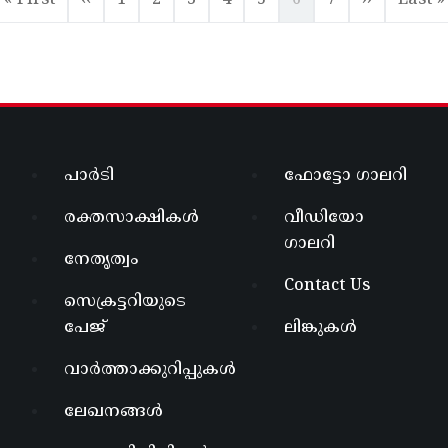
« First
‹‹
1
2
3
4
5
6
7
››
Last »
പാർടി
ഫോട്ടോ ഗാലറി
രക്തസാക്ഷികൾ
വീഡിയോ
ഗാലറി
നേതൃത്വം
Contact Us
സെക്രട്ടറിയുടെ
പേജ്
ലിങ്കുകൾ
വാർത്താക്കുറിപ്പുകൾ
ലേഖനങ്ങൾ