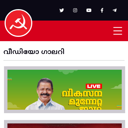
Skip to main content
വീഡിയോ ഗാലറി