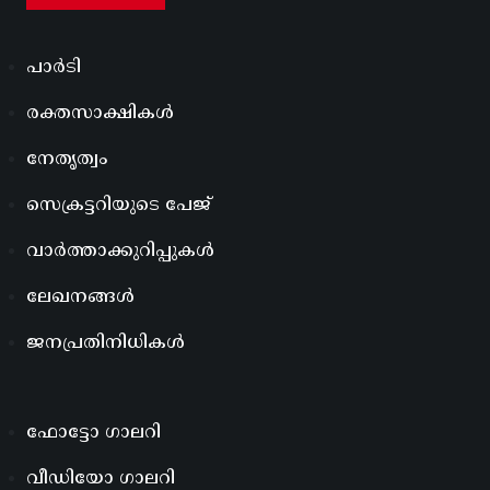
പാർടി
രക്തസാക്ഷികൾ
നേതൃത്വം
സെക്രട്ടറിയുടെ പേജ്
വാർത്താക്കുറിപ്പുകൾ
ലേഖനങ്ങൾ
ജനപ്രതിനിധികൾ
ഫോട്ടോ ഗാലറി
വീഡിയോ ഗാലറി