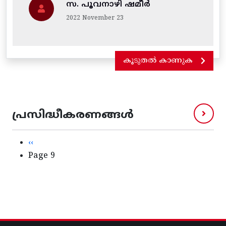
സ. പൂവനാഴി ഷമീർ
2022 November 23
കൂടുതൽ കാണുക
പ്രസിദ്ധീകരണങ്ങൾ
Pagination
Previous page
‹‹
Page 9