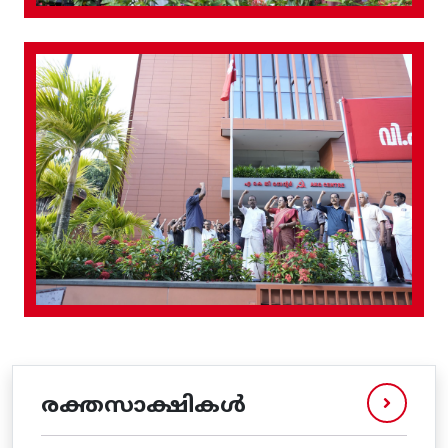
രക്തസാക്ഷികൾ