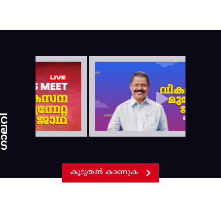
ാലറി
കൂടുതൽ കാണുക