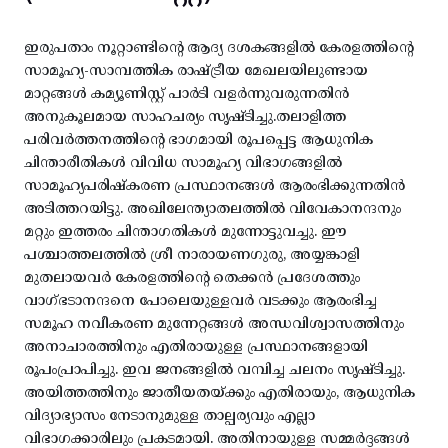
ഇരുപതാം നൂറ്റാണ്ടിന്റെ ആദ്യ ദശകങ്ങളിൽ കേരളത്തിന്റെ
സാമൂഹ്യ-സാമ്പത്തിക രാഷ്ട്രീയ മേഖലയിലുണ്ടായ
മാറ്റങ്ങൾ കമ്യൂണിസ്റ്റ് പാർടി വളർന്നുവരുന്നതിൻ
അനുകൂലമായ സാഹചര്യം സൃഷ്ടിച്ചു.തലാളിത്ത
പരിവർത്തനത്തിന്റെ ഭാഗമായി രൂപപ്പെട്ട ആധുനിക
ചിന്താരീതികൾ വിവിധ സാമൂഹ്യ വിഭാഗങ്ങളിൽ
സാമൂഹ്യപരിഷ്കരണ പ്രസ്ഥാനങ്ങൾ ആരംഭിക്കുന്നതിൻ
അടിത്തറയിട്ടു. അഖിലേന്ത്യാതലത്തിൽ വിവേകാനന്ദനും
മറ്റും ഇത്തരം ചിന്താഗതികൾ മുന്നോട്ടുവച്ചു. ഈ
പശ്ചാത്തലത്തിൽ ശ്രീ നാരായണഗുരു, അയ്യങ്കാളി
മുതലായവർ കേരളത്തിന്റെ തെക്കൻ പ്രദേശത്തും
വാഗ്ഭടാനന്ദനെ പോലെയുള്ളവർ വടക്കും ആരംഭിച്ച
സമൂഹ നവീകരണ മുന്നേറ്റങ്ങൾ അന്ധവിശ്വാസത്തിനും
അനാചാരത്തിനും എതിരായുള്ള പ്രസ്ഥാനങ്ങളായി
രൂപംപ്രാപിച്ചു. ഇവ ജനങ്ങളിൽ വമ്പിച്ച ചലനം സൃഷ്ടിച്ചു.
അയിത്തത്തിനും ജാതീയതയ്ക്കും എതിരായും, ആധുനിക
വിദ്യാഭ്യാസം നേടാനുമുള്ള താല്പര്യവും എല്ലാ
വിഭാഗക്കാരിലും പ്രകടമായി. അതിനായുള്ള സമ്മർദ്ദങ്ങൾ