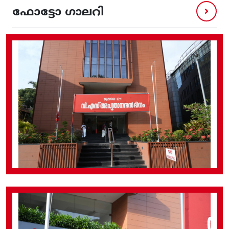
ഫോട്ടോ ഗാലറി