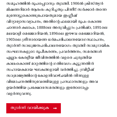
സമൂഹത്തിൽ രൂപപ്പെടാനും തുടങ്ങി. 1906ൽ ക്രിസ്ത്യൻ
മിഷണറിമാർ ആരംഭം കുറിച്ചതും പിന്നീട് സർക്കാർ തന്നെ
മുന്നോട്ടുകൊണ്ടുപോയതുമായ ഇംഗ്ലീഷ്
വിദ്യാഭ്യാസവ്യാപനം, അതിന്റെ ഫലമായി രൂപം കൊണ്ട
ചാന്നാർ കലാപം, 1888ലെ അരുവിപ്പുറം പ്രതിഷ്ഠ, 1891ലെ
മലയാളി മെമ്മോറിയൽ, 1896ലെ ഈഴവ മെമ്മോറിയൽ,
1903ലെ ശ്രീനാരായണ ധർമപരിപാലനയോഗസ്ഥാപനം,
തുടർന്ന് സാധുജനപരിപാലനയോഗം തുടങ്ങി സാമുദായിക
സംഘടനകളുടെ രൂപീകരണം, പ്രവർത്തനം, സമരങ്ങൾ
എല്ലാം കേരളീയ ജീവിതത്തിൽ വളരെ ചുരുങ്ങിയ
കാലംകൊണ്ട് മാറ്റത്തിന്റെ ഗതിവേഗം കൂട്ടുന്നതിൻ
സഹായകമായ ഘടകങ്ങളായി വർത്തിച്ചു. ബ്രിട്ടീഷ്
സാമ്രാജ്യത്തിന്റെ കോളനിവാഴ്ചയിൽ നിന്നുള്ള
വിമോചനത്തിനുവേണ്ടിയുള്ള പ്രസ്ഥാനങ്ങളും അവ
ഉയർത്തിയ പ്രക്ഷോഭസമരങ്ങളും ഇതോടൊപ്പം
വളർന്നുവന്നു.
തുടർന്ന് വായിക്കുക