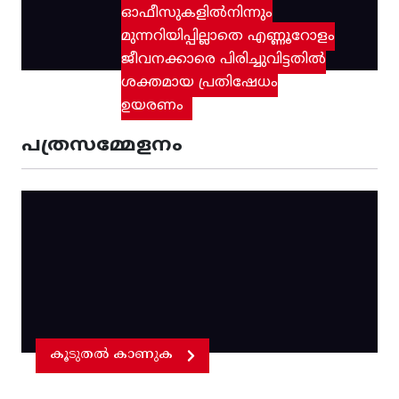
ഓഫീസുകളിൽനിന്നും
മുന്നറിയിപ്പില്ലാതെ എണ്ണൂറോളം
ജീവനക്കാരെ പിരിച്ചുവിട്ടതിൽ‌
ശക്തമായ പ്രതിഷേധം
ഉയരണം
പത്രസമ്മേളനം
കൂടുതൽ കാണുക