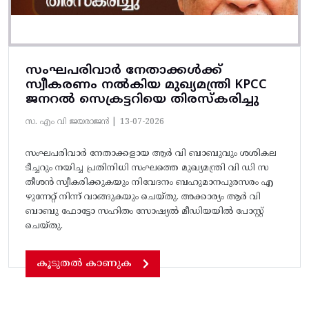
സംഘപരിവാർ നേതാക്കൾക്ക്
സ്വീകരണം നൽകിയ മുഖ്യമന്ത്രി KPCC
ജനറൽ സെക്രട്ടറിയെ തിരസ്കരിച്ചു
സ. എം വി ജയരാജൻ |
13-07-2026
സംഘപരിവാർ നേതാക്കളായ ആർ വി ബാബുവും ശശികല
ടീച്ചറും നയിച്ച പ്രതിനിധി സംഘത്തെ മുഖ്യമന്ത്രി വി ഡി സ
തീശൻ സ്വീകരിക്കുകയും നിവേദനം ബഹുമാനപുരസരം എ
ഴുന്നേറ്റ് നിന്ന് വാങ്ങുകയും ചെയ്തു. അക്കാര്യം ആർ വി
ബാബു ഫോട്ടോ സഹിതം സോഷ്യൽ മീഡിയയിൽ പോസ്റ്റ്‌
ചെയ്തു.
കൂടുതൽ കാണുക