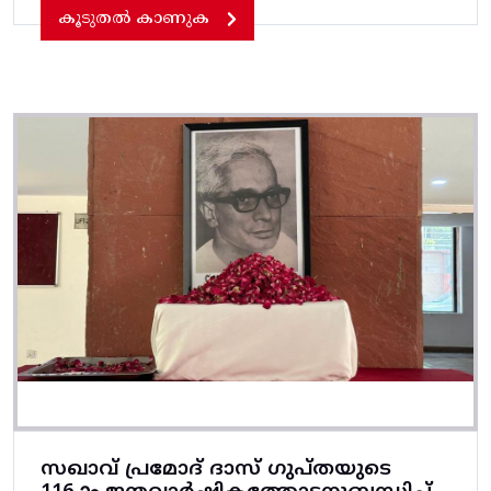
കൂടുതൽ കാണുക
സഖാവ് പ്രമോദ് ദാസ് ഗുപ്തയുടെ