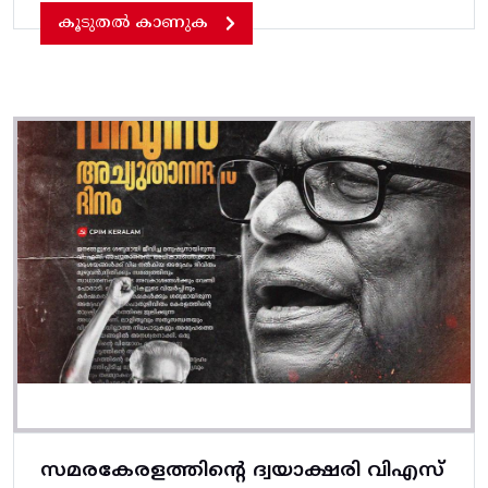
കൂടുതൽ കാണുക
സമരകേരളത്തിൻ്റെ ദ്വയാക്ഷരി വിഎസ്