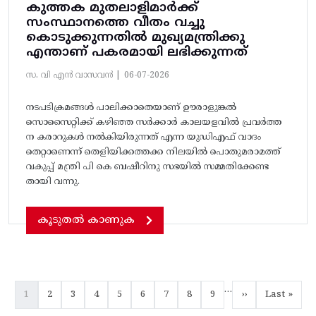
കുത്തക മുതലാളിമാർക്ക്
സംസ്ഥാനത്തെ വീതം വച്ചു
കൊടുക്കുന്നതിൽ മുഖ്യമന്ത്രിക്കു
എന്താണ് പകരമായി ലഭിക്കുന്നത്
സ. വി എൻ വാസവൻ |
06-07-2026
നടപടിക്രമങ്ങൾ പാലിക്കാതെയാണ് ഊരാളുങ്കൽ
സൊസൈറ്റിക്ക് കഴിഞ്ഞ സർക്കാർ കാലയളവിൽ പ്രവർത്ത
ന കരാറുകൾ നൽകിയിരുന്നത് എന്ന യുഡിഎഫ് വാദം
തെറ്റാണെന്ന് തെളിയിക്കത്തക്ക നിലയിൽ പൊതുമരാമത്ത്
വകുപ്പ് മന്ത്രി പി കെ ബഷീറിനു സഭയിൽ സമ്മതിക്കേണ്ട
തായി വന്നു.
കൂടുതൽ കാണുക
Pagination
…
Current page
Page
Page
Page
Page
Page
Page
Page
Page
Next page
Last page
1
2
3
4
5
6
7
8
9
››
Last »