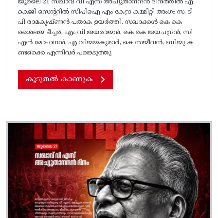
ജൂലൈ 21 സഖാവ് വി എസ് അച്യുതാനന്ദൻ ദിനത്തിൽ എ
കെജി സെന്ററിൽ സിപിഐ എം കേന്ദ്ര കമ്മിറ്റി അംഗം സ. ടി
പി രാമകൃഷ്‌ണൻ പതാക ഉയർത്തി. സഖാക്കൾ കെ കെ
ശൈലജ ടീച്ചർ, എം വി ജയരാജൻ, കെ കെ ജയചന്ദ്രൻ, സി
എൻ മോഹനൻ, എ വിജയകുമാർ, കെ സജീവൻ, ബിജു ക
ണ്ടക്കൈ എന്നിവർ പങ്കെടുത്തു
കൂടുതൽ കാണുക