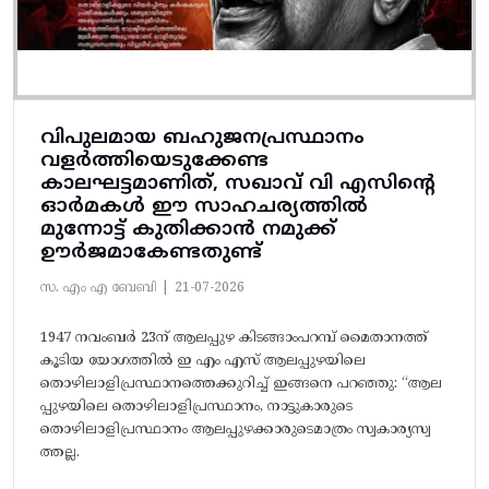
വിപുലമായ ബഹുജനപ്രസ്ഥാനം
വളർത്തിയെടുക്കേണ്ട
കാലഘട്ടമാണിത്, സഖാവ് വി എസിന്റെ
ഓർമകൾ ഈ സാഹചര്യത്തിൽ
മുന്നോട്ട്‌ കുതിക്കാൻ നമുക്ക്
ഊർജമാകേണ്ടതുണ്ട്
സ. എം എ ബേബി |
21-07-2026
1947 നവംബർ 23ന് ആലപ്പുഴ കിടങ്ങാംപറമ്പ്‌ മൈതാനത്ത്‌
കൂടിയ യോഗത്തിൽ ഇ എം എസ് ആലപ്പുഴയിലെ
തൊഴിലാളിപ്രസ്ഥാനത്തെക്കുറിച്ച് ഇങ്ങനെ പറഞ്ഞു: “ആല
പ്പുഴയിലെ തൊഴിലാളിപ്രസ്ഥാനം, നാട്ടുകാരുടെ
തൊഴിലാളിപ്രസ്ഥാനം ആലപ്പുഴക്കാരുടെമാത്രം സ്വകാര്യസ്വ
ത്തല്ല.