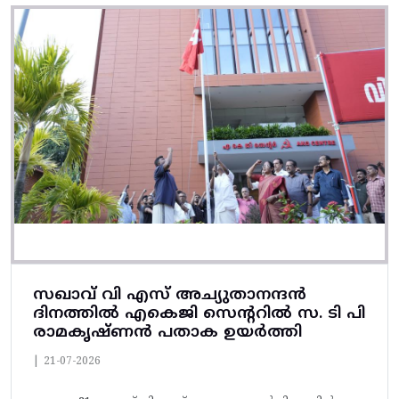
സഖാവ് വി എസ് അച്യുതാനന്ദൻ
ദിനത്തിൽ എകെജി സെന്ററിൽ സ. ടി പി
രാമകൃഷ്‌ണൻ പതാക ഉയർത്തി
|
21-07-2026