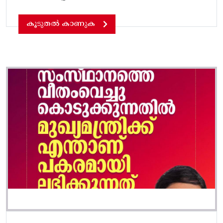
കൂടുതൽ കാണുക