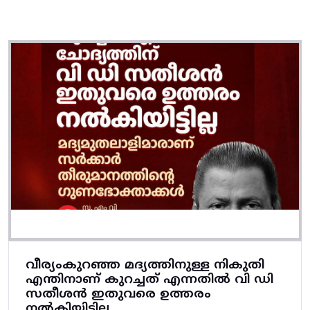
വീര്യംകുറഞ്ഞ മദ്യത്തിനുള്ള നികുതി
എന്തിനാണ് കുറച്ചത് എന്നതിൽ വി ഡി
സതീശൻ ഇതുവരെ ഉത്തരം
നൽകിയിട്ടില്ല