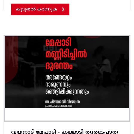
കൂടുതൽ കാണുക
വയനാട് മേപ്പാടി - കള്ളാടി തുരങ്കപാത