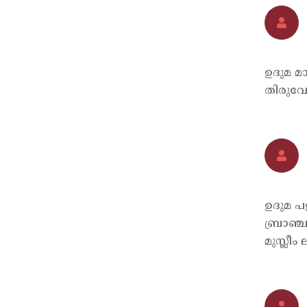
ഉദുമ മ
തിരുവോ
ഉദുമ പ
ബ്രാഞ്ച
മുസ്ലീം