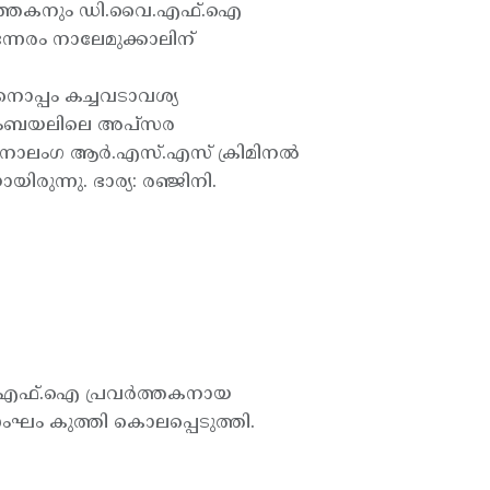
വര്‍ത്തകനും ഡി.വൈ.എഫ്.ഐ
്നേരം നാലേമുക്കാലിന്
ിനൊപ്പം കച്ചവടാവശ്യ
സൂരംബയലിലെ അപ്‌സര
 നാലംഗ ആര്‍.എസ്.എസ് ക്രിമിനല്‍
രുന്നു. ഭാര്യ: രഞ്ജിനി.
എഫ്.ഐ പ്രവര്‍ത്തകനായ
സംഘം കുത്തി കൊലപ്പെടുത്തി.