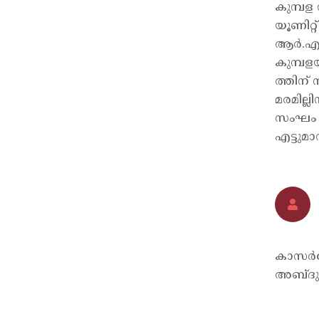
കുമ്പള
യൂണിറ്
ആര്‍.എ
കുമ്പളയ
ത്തിന്
മരമില്
സംഘം ന
എട്ടുമാ
കാസര്
അബ്ദുള