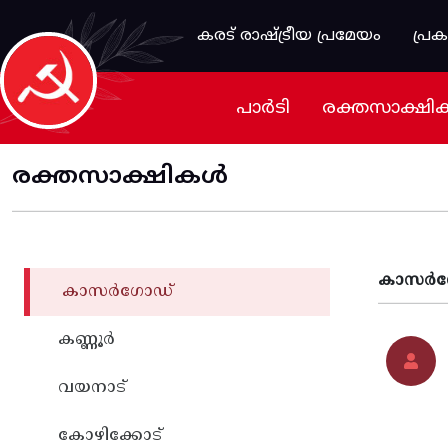
Skip to main content
കരട് രാഷ്ട്രീയ പ്രമേയം
പ്ര
പാർടി
രക്തസാക്ഷി
രക്തസാക്ഷികൾ
കാസര്‍
കാസര്‍ഗോഡ്
കണ്ണൂര്‍
വയനാട്
കോഴിക്കോട്