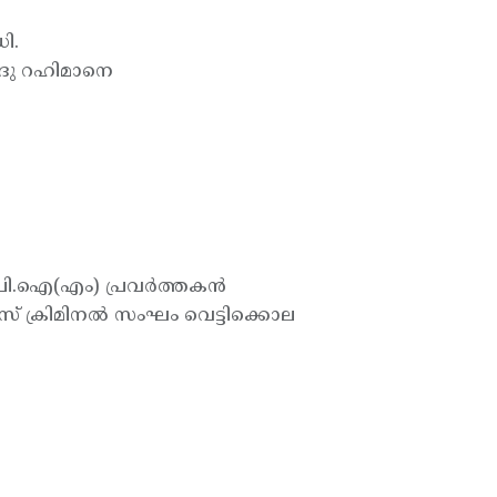
ി.
ദു റഹിമാനെ
പി.ഐ(എം) പ്രവര്‍ത്തകന്‍
സ് ക്രിമിനല്‍ സംഘം വെട്ടിക്കൊല