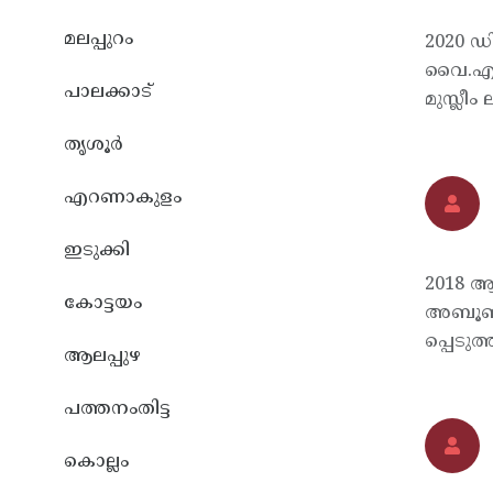
മലപ്പുറം
2020 ഡ
വൈ.എഫ്
പാലക്കാട്
മുസ്ലീം
തൃശൂര്‍
എറണാകുളം
ഇടുക്കി
2018 ആ
കോട്ടയം
അബൂബക്
പ്പെടുത്
ആലപ്പുഴ
പത്തനംതിട്ട
കൊല്ലം