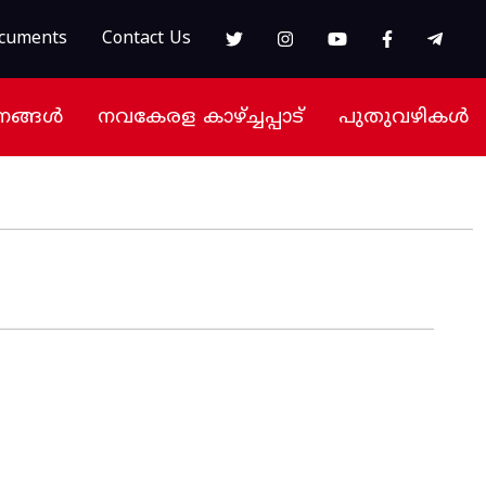
cuments
Contact Us
നങ്ങൾ
നവകേരള കാഴ്ച്ചപ്പാട്
പുതുവഴികൾ