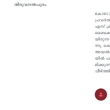
തിരുവനന്തപുരം
കോടോം-
പ്രവര്
എസ് ക്
ബൈക്കി
യിരുന്
ന്നു. 
അയല്‍വ
യില്‍ 
മിക്കു
വീഴ്ത്ത