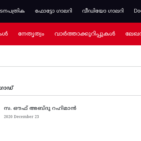
കടനപത്രിക
ഫോട്ടോ ഗാലറി
വീഡിയോ ഗാലറി
Do
കൾ
നേതൃത്വം
വാർത്താക്കുറിപ്പുകൾ
ലേഖ
ഗോഡ്
സ. ഔഫ് അബ്ദു റഹിമാന്‍
2020 December 23