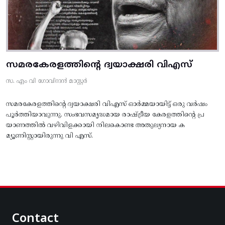
സമരകേരളത്തിൻ്റെ ദ്വയാക്ഷരി വിഎസ്
സ. എം വി ഗോവിന്ദൻ മാസ്റ്റർ
സമരകേരളത്തിൻ്റെ ദ്വയാക്ഷരി വിഎസ് ഓർമ്മയായിട്ട് ഒരു വർഷം
പൂർത്തിയാവുന്നു. സംഭവസമൃദ്ധമായ രാഷ്ട്രീയ കേരളത്തിന്റെ പ്ര
യാണത്തിൽ വഴിവിളക്കായി നിലകൊണ്ട അതുല്യനായ ക
മ്യൂണിസ്റ്റായിരുന്നു വി എസ്.
Contact