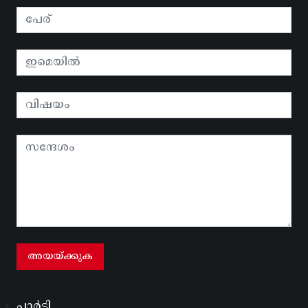
പാർടി