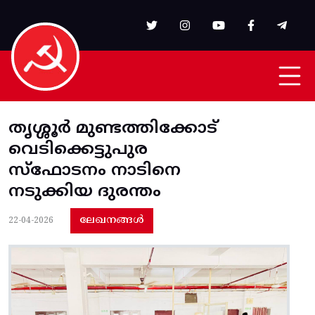
Skip to main content
തൃശ്ശൂർ മുണ്ടത്തിക്കോട്
വെടിക്കെട്ടുപുര
സ്ഫോടനം നാടിനെ
നടുക്കിയ ദുരന്തം
ലേഖനങ്ങൾ
22-04-2026