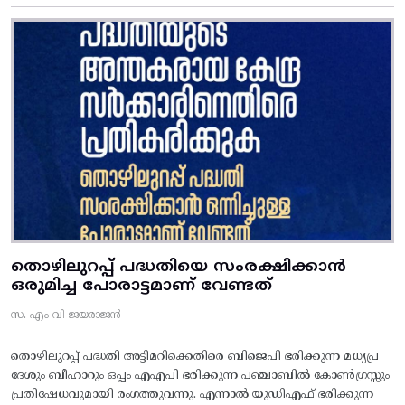
തൊഴിലുറപ്പ് പദ്ധതിയെ സംരക്ഷിക്കാൻ
ഒരുമിച്ച പോരാട്ടമാണ് വേണ്ടത്
സ. എം വി ജയരാജൻ
തൊഴിലുറപ്പ് പദ്ധതി അട്ടിമറിക്കെതിരെ ബിജെപി ഭരിക്കുന്ന മധ്യപ്ര
ദേശും ബീഹാറും ഒപ്പം എഎപി ഭരിക്കുന്ന പഞ്ചാബിൽ കോൺഗ്രസ്സും
പ്രതിഷേധവുമായി രംഗത്തുവന്നു. എന്നാൽ യുഡിഎഫ് ഭരിക്കുന്ന