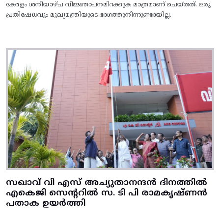
കേരളം ശനിയാഴ്ച വിജ്ഞാപനമിറക്കുക മാത്രമാണ് ചെയ്തത്. ഒരു
പ്രതിഷേധവും മുഖ്യമന്ത്രിയുടെ ഭാഗത്തുനിന്നുണ്ടായില്ല.
സഖാവ് വി എസ് അച്യുതാനന്ദൻ ദിനത്തിൽ
എകെജി സെന്ററിൽ സ. ടി പി രാമകൃഷ്‌ണൻ
പതാക ഉയർത്തി