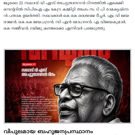
ജൂലൈ 21 സഖാവ് വി എസ് അച്യുതാനന്ദൻ ദിനത്തിൽ എകെജി
സെന്ററിൽ സിപിഐ എം കേന്ദ്ര കമ്മിറ്റി അംഗം സ. ടി പി രാമകൃഷ്‌ണ
ൻ പതാക ഉയർത്തി. സഖാക്കൾ കെ കെ ശൈലജ ടീച്ചർ, എം വി ജയ
രാജൻ, കെ കെ ജയചന്ദ്രൻ, സി എൻ മോഹനൻ, എ വിജയകുമാർ,
കെ സജീവൻ, ബിജു കണ്ടക്കൈ എന്നിവർ പങ്കെടുത്തു
വിപുലമായ ബഹുജനപ്രസ്ഥാനം