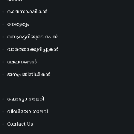
രക്തസാക്ഷികൾ
നേതൃത്വം
സെക്രട്ടറിയുടെ പേജ്
വാർത്താക്കുറിപ്പുകൾ
ലേഖനങ്ങൾ
ജനപ്രതിനിധികൾ
ഫോട്ടോ ഗാലറി
വീഡിയോ ഗാലറി
Contact Us