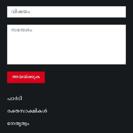
പാർടി
രക്തസാക്ഷികൾ
നേതൃത്വം