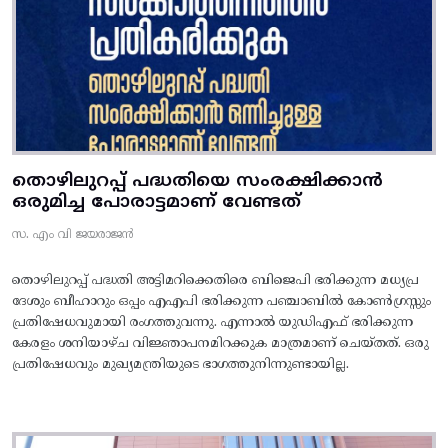
തൊഴിലുറപ്പ് പദ്ധതിയെ സംരക്ഷിക്കാൻ
ഒരുമിച്ച പോരാട്ടമാണ് വേണ്ടത്
സ. എം വി ജയരാജൻ
തൊഴിലുറപ്പ് പദ്ധതി അട്ടിമറിക്കെതിരെ ബിജെപി ഭരിക്കുന്ന മധ്യപ്ര
ദേശും ബീഹാറും ഒപ്പം എഎപി ഭരിക്കുന്ന പഞ്ചാബിൽ കോൺഗ്രസ്സും
പ്രതിഷേധവുമായി രംഗത്തുവന്നു. എന്നാൽ യുഡിഎഫ് ഭരിക്കുന്ന
കേരളം ശനിയാഴ്ച വിജ്ഞാപനമിറക്കുക മാത്രമാണ് ചെയ്തത്. ഒരു
പ്രതിഷേധവും മുഖ്യമന്ത്രിയുടെ ഭാഗത്തുനിന്നുണ്ടായില്ല.