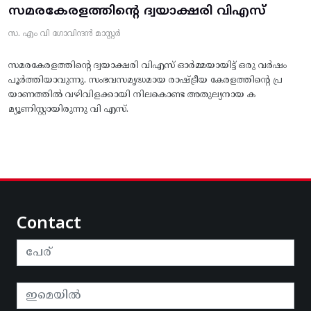
സമരകേരളത്തിൻ്റെ ദ്വയാക്ഷരി വിഎസ്
സ. എം വി ഗോവിന്ദൻ മാസ്റ്റർ
സമരകേരളത്തിൻ്റെ ദ്വയാക്ഷരി വിഎസ് ഓർമ്മയായിട്ട് ഒരു വർഷം
പൂർത്തിയാവുന്നു. സംഭവസമൃദ്ധമായ രാഷ്ട്രീയ കേരളത്തിന്റെ പ്ര
യാണത്തിൽ വഴിവിളക്കായി നിലകൊണ്ട അതുല്യനായ ക
മ്യൂണിസ്റ്റായിരുന്നു വി എസ്.
Contact