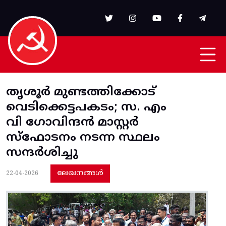
Skip to main content
തൃശൂർ മുണ്ടത്തിക്കോട്
വെടിക്കെട്ടപകടം; സ. എം
വി ഗോവിന്ദൻ മാസ്റ്റർ
സ്ഫോടനം നടന്ന സ്ഥലം
സന്ദർശിച്ചു
ലേഖനങ്ങൾ
22-04-2026