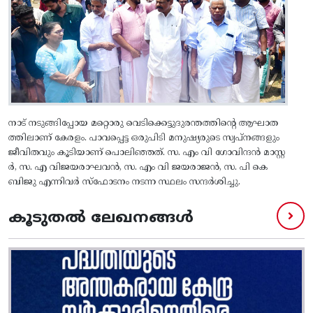
നാട് നടുങ്ങിപ്പോയ മറ്റൊരു വെടിക്കെട്ടുദുരന്തത്തിൻ്റെ ആഘാത
ത്തിലാണ് കേരളം. പാവപ്പെട്ട ഒരുപിടി മനുഷ്യരുടെ സ്വപ്നങ്ങളും
ജീവിതവും കൂടിയാണ് പൊലിഞ്ഞത്. സ. എം വി ഗോവിന്ദൻ മാസ്റ്റ
ർ, സ. എ വിജയരാഘവൻ, സ. എം വി ജയരാജൻ, സ. പി കെ
ബിജു എന്നിവർ സ്ഫോടനം നടന്ന സ്ഥലം സന്ദർശിച്ചു.
കൂടുതൽ ലേഖനങ്ങൾ