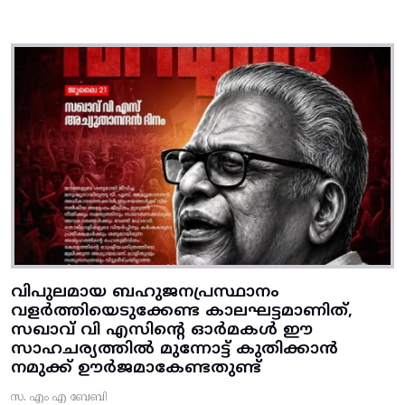
വിപുലമായ ബഹുജനപ്രസ്ഥാനം
വളർത്തിയെടുക്കേണ്ട കാലഘട്ടമാണിത്,
സഖാവ് വി എസിന്റെ ഓർമകൾ ഈ
സാഹചര്യത്തിൽ മുന്നോട്ട്‌ കുതിക്കാൻ
നമുക്ക് ഊർജമാകേണ്ടതുണ്ട്
സ. എം എ ബേബി