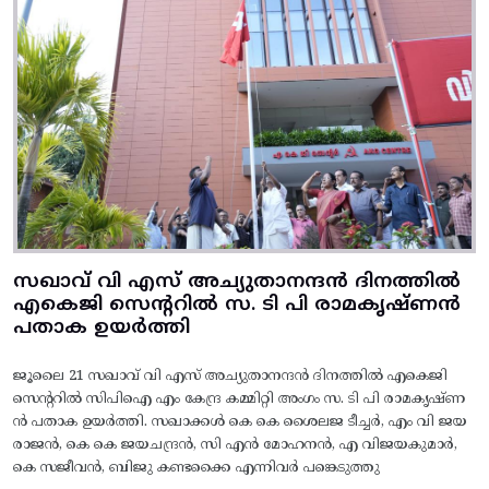
സഖാവ് വി എസ് അച്യുതാനന്ദൻ ദിനത്തിൽ
എകെജി സെന്ററിൽ സ. ടി പി രാമകൃഷ്‌ണൻ
പതാക ഉയർത്തി
ജൂലൈ 21 സഖാവ് വി എസ് അച്യുതാനന്ദൻ ദിനത്തിൽ എകെജി
സെന്ററിൽ സിപിഐ എം കേന്ദ്ര കമ്മിറ്റി അംഗം സ. ടി പി രാമകൃഷ്‌ണ
ൻ പതാക ഉയർത്തി. സഖാക്കൾ കെ കെ ശൈലജ ടീച്ചർ, എം വി ജയ
രാജൻ, കെ കെ ജയചന്ദ്രൻ, സി എൻ മോഹനൻ, എ വിജയകുമാർ,
കെ സജീവൻ, ബിജു കണ്ടക്കൈ എന്നിവർ പങ്കെടുത്തു