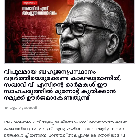
വിപുലമായ ബഹുജനപ്രസ്ഥാനം
വളർത്തിയെടുക്കേണ്ട കാലഘട്ടമാണിത്,
സഖാവ് വി എസിന്റെ ഓർമകൾ ഈ
സാഹചര്യത്തിൽ മുന്നോട്ട്‌ കുതിക്കാൻ
നമുക്ക് ഊർജമാകേണ്ടതുണ്ട്
സ. എം എ ബേബി
1947 നവംബർ 23ന് ആലപ്പുഴ കിടങ്ങാംപറമ്പ്‌ മൈതാനത്ത്‌ കൂടിയ
യോഗത്തിൽ ഇ എം എസ് ആലപ്പുഴയിലെ തൊഴിലാളിപ്രസ്ഥാന
ത്തെക്കുറിച്ച് ഇങ്ങനെ പറഞ്ഞു: “ആലപ്പുഴയിലെ തൊഴിലാളിപ്ര