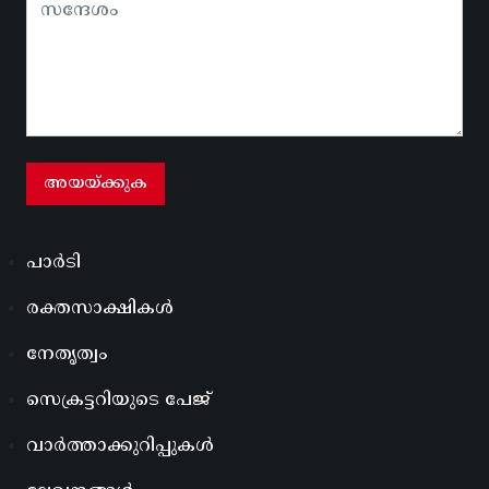
പാർടി
രക്തസാക്ഷികൾ
നേതൃത്വം
സെക്രട്ടറിയുടെ പേജ്
വാർത്താക്കുറിപ്പുകൾ