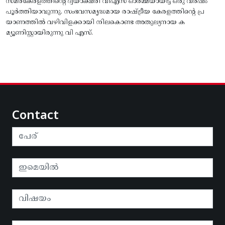
സമരകേരളത്തിൻ്റെ ദ്വയാക്ഷരി വിഎസ് ഓർമ്മയായിട്ട് ഒരു വർഷം
പൂർത്തിയാവുന്നു. സംഭവസമൃദ്ധമായ രാഷ്ട്രീയ കേരളത്തിന്റെ പ്ര
യാണത്തിൽ വഴിവിളക്കായി നിലകൊണ്ട അതുല്യനായ ക
മ്യൂണിസ്റ്റായിരുന്നു വി എസ്.
Contact