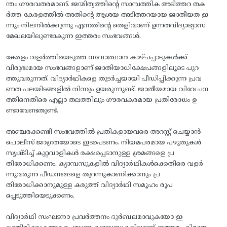
ന്തം ഗൗരവതരമാണ്. ജന്മിത്വത്തിന്റെ സാമ്പത്തിക അടിത്തറ തക
ർത്ത കേരളത്തിൽ അതിന്റെ ആശയ അടിത്തറയായ ജാതീയത ഇ
ന്നും നിലനിൽക്കുന്നു എന്നതിന്റെ തെളിവാണ് ഉന്നതവിദ്യാഭ്യാസ
മേഖലയിലുണ്ടാകുന്ന ഇത്തരം സംഭവങ്ങൾ.
കേരളം വളർത്തിയെടുത്ത നവോത്ഥാന കാഴ്ചപ്പാടുകൾക്ക്
വിരുദ്ധമായ സംഭവങ്ങളാണ് ജാതിയാധിക്ഷേപങ്ങളിലൂടെ പുറ
ത്തുവരുന്നത്. വിദ്യാർഥികളെ തുടർച്ചയായി പീഡിപ്പിക്കുന്ന പ്രവ
ണത പലയിടങ്ങളിൽ നിന്നും ഉയരുന്നുണ്ട്. ജാതീയമായ വിവേചന
ത്തിനെതിരെ എല്ലാ തലത്തിലും ഗൗരവകരമായ പ്രതിരോധം ഉ
ണ്ടാവേണ്ടതുണ്ട്.
അഞ്ചരക്കണ്ടി സംഭവത്തിൽ പ്രതികളായവരെ അറസ്റ്റ് ചെയ്യാൻ
പൊലീസ് ജാഗ്രതയോടെ ഇടപെടണം. നിയമപരമായ പഴുതുകൾ
സൃഷ്ടിച്ച് കുറ്റവാളികൾ രക്ഷപ്പെടാനുള്ള ശ്രമങ്ങളെ പ്ര
തിരോധിക്കണം. ക്യാമ്പസുകളിൽ വിദ്യാർഥികൾക്കെതിരെ വളർ
ന്നുവരുന്ന പീഡനങ്ങളെ തുറന്നുകാണിക്കാനും പ്ര
തിരോധിക്കാനുമുള്ള കരുത്ത് വിദ്യാർഥി സമൂഹം രൂപ
പ്പെടുത്തിയെടുക്കണം.
വിദ്യാർഥി സംഘടനാ പ്രവർത്തനം ദുർബലമാവുകയോ ഇ