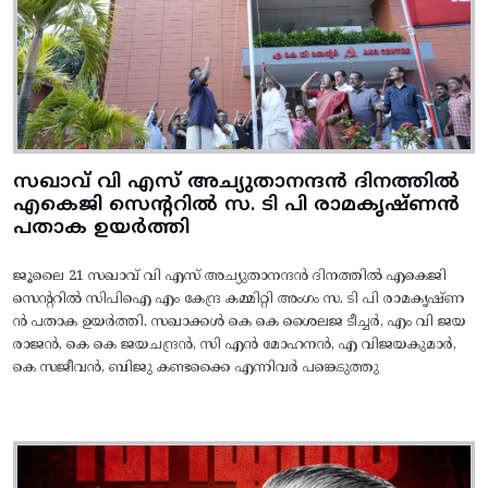
സഖാവ് വി എസ് അച്യുതാനന്ദൻ ദിനത്തിൽ
എകെജി സെന്ററിൽ സ. ടി പി രാമകൃഷ്‌ണൻ
പതാക ഉയർത്തി
ജൂലൈ 21 സഖാവ് വി എസ് അച്യുതാനന്ദൻ ദിനത്തിൽ എകെജി
സെന്ററിൽ സിപിഐ എം കേന്ദ്ര കമ്മിറ്റി അംഗം സ. ടി പി രാമകൃഷ്‌ണ
ൻ പതാക ഉയർത്തി. സഖാക്കൾ കെ കെ ശൈലജ ടീച്ചർ, എം വി ജയ
രാജൻ, കെ കെ ജയചന്ദ്രൻ, സി എൻ മോഹനൻ, എ വിജയകുമാർ,
കെ സജീവൻ, ബിജു കണ്ടക്കൈ എന്നിവർ പങ്കെടുത്തു