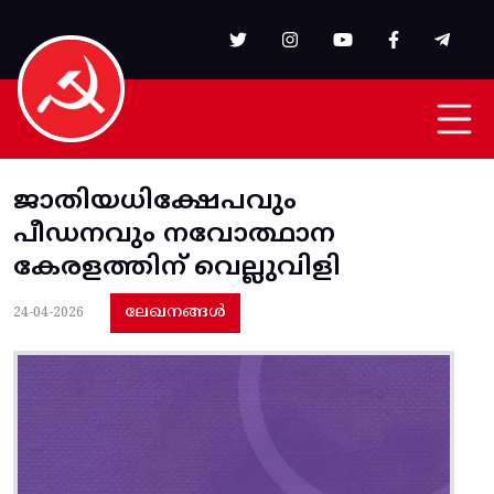
Skip to main content
ജാതിയധിക്ഷേപവും
പീഡനവും നവോത്ഥാന
കേരളത്തിന് വെല്ലുവിളി
ലേഖനങ്ങൾ
24-04-2026