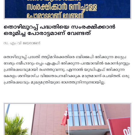
തൊഴിലുറപ്പ് പദ്ധതിയെ സംരക്ഷിക്കാൻ
ഒരുമിച്ച പോരാട്ടമാണ് വേണ്ടത്
സ. എം വി ജയരാജൻ
തൊഴിലുറപ്പ് പദ്ധതി അട്ടിമറിക്കെതിരെ ബിജെപി ഭരിക്കുന്ന മധ്യപ്ര
ദേശും ബീഹാറും ഒപ്പം എഎപി ഭരിക്കുന്ന പഞ്ചാബിൽ കോൺഗ്രസ്സും
പ്രതിഷേധവുമായി രംഗത്തുവന്നു. എന്നാൽ യുഡിഎഫ് ഭരിക്കുന്ന
കേരളം ശനിയാഴ്ച വിജ്ഞാപനമിറക്കുക മാത്രമാണ് ചെയ്തത്. ഒരു
പ്രതിഷേധവും മുഖ്യമന്ത്രിയുടെ ഭാഗത്തുനിന്നുണ്ടായില്ല.