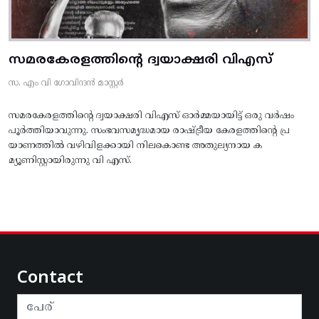
സമരകേരളത്തിൻ്റെ ദ്വയാക്ഷരി വിഎസ്
സ. എം വി ഗോവിന്ദൻ മാസ്റ്റർ
സമരകേരളത്തിൻ്റെ ദ്വയാക്ഷരി വിഎസ് ഓർമ്മയായിട്ട് ഒരു വർഷം
പൂർത്തിയാവുന്നു. സംഭവസമൃദ്ധമായ രാഷ്ട്രീയ കേരളത്തിന്റെ പ്ര
യാണത്തിൽ വഴിവിളക്കായി നിലകൊണ്ട അതുല്യനായ ക
മ്യൂണിസ്റ്റായിരുന്നു വി എസ്.
Contact