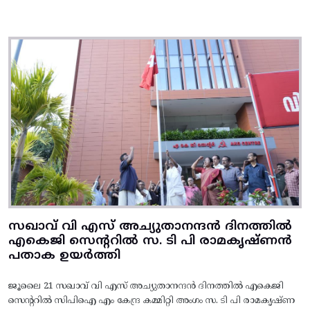
സഖാവ് വി എസ് അച്യുതാനന്ദൻ ദിനത്തിൽ
എകെജി സെന്ററിൽ സ. ടി പി രാമകൃഷ്‌ണൻ
പതാക ഉയർത്തി
ജൂലൈ 21 സഖാവ് വി എസ് അച്യുതാനന്ദൻ ദിനത്തിൽ എകെജി
സെന്ററിൽ സിപിഐ എം കേന്ദ്ര കമ്മിറ്റി അംഗം സ. ടി പി രാമകൃഷ്‌ണ