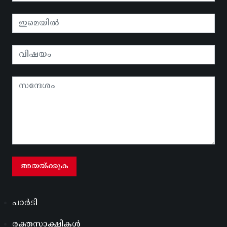
പാർടി
രക്തസാക്ഷികൾ