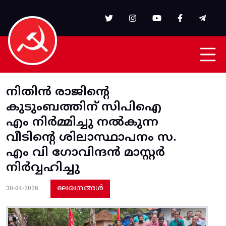
Skip to main content
നിതിൻ രാജിന്റെ
കുടുംബത്തിന് സിപിഐ
എം നിർമ്മിച്ചു നൽകുന്ന
വീടിന്റെ ശിലാസ്ഥാപനം സ.
എം വി ഗോവിന്ദൻ മാസ്റ്റർ
നിർവ്വഹിച്ചു
ലേഖനങ്ങൾ
30-04-2026