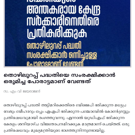
തൊഴിലുറപ്പ് പദ്ധതിയെ സംരക്ഷിക്കാൻ
ഒരുമിച്ച പോരാട്ടമാണ് വേണ്ടത്
സ. എം വി ജയരാജൻ
തൊഴിലുറപ്പ് പദ്ധതി അട്ടിമറിക്കെതിരെ ബിജെപി ഭരിക്കുന്ന മധ്യപ്ര
ദേശും ബീഹാറും ഒപ്പം എഎപി ഭരിക്കുന്ന പഞ്ചാബിൽ കോൺഗ്രസ്സും
പ്രതിഷേധവുമായി രംഗത്തുവന്നു. എന്നാൽ യുഡിഎഫ് ഭരിക്കുന്ന
കേരളം ശനിയാഴ്ച വിജ്ഞാപനമിറക്കുക മാത്രമാണ് ചെയ്തത്. ഒരു
പ്രതിഷേധവും മുഖ്യമന്ത്രിയുടെ ഭാഗത്തുനിന്നുണ്ടായില്ല.