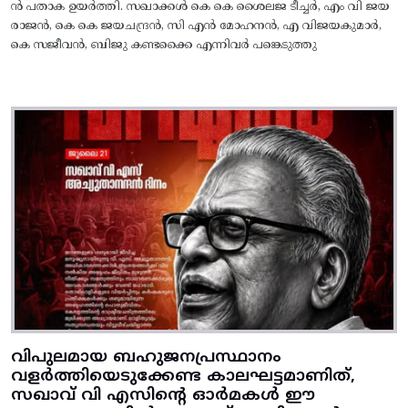
ൻ പതാക ഉയർത്തി. സഖാക്കൾ കെ കെ ശൈലജ ടീച്ചർ, എം വി ജയ
രാജൻ, കെ കെ ജയചന്ദ്രൻ, സി എൻ മോഹനൻ, എ വിജയകുമാർ,
കെ സജീവൻ, ബിജു കണ്ടക്കൈ എന്നിവർ പങ്കെടുത്തു
വിപുലമായ ബഹുജനപ്രസ്ഥാനം
വളർത്തിയെടുക്കേണ്ട കാലഘട്ടമാണിത്,
സഖാവ് വി എസിന്റെ ഓർമകൾ ഈ