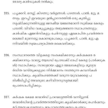
രോഗ്യ കാര്‍ഡുകള്‍ നല്‍കും.
പച്ചക്കറി, നെല്ല്, കിഴങ്ങു വര്‍ഗ്ഗങ്ങള്‍, പഴങ്ങള്‍, പാല്‍, മുട്ട, മ
ത്സ്യം, ഇറച്ചി ഇവയുടെ ഉല്‍പ്പാദനത്തില്‍ ഒരു കുതിപ്പു
സൃഷ്ടിക്കുന്നതിനുള്ള ജനകീയ യജ്ഞമാണ് സുഭിക്ഷ കേരളം
പദ്ധതി. വിവിധ വകുപ്പുകളും തദ്ദേശഭരണ സ്ഥാപനങ്ങളും
കാര്‍ഷിക ഏജന്‍സികളും ചേര്‍ന്നുള്ള ഏകോപിത പ്രവര്‍ത്തന
ശൈലി മുന്നോട്ടു കൊണ്ടുപോകും. പച്ചക്കറി, പാല്‍, മുട്ട എ
ന്നിവയില്‍ സ്വയംപര്യാപ്തത കൈവരിക്കും.
സംസ്ഥാനത്തെ വിളകളെ സംരക്ഷിക്കാനും കര്‍ഷകരെ ര
ക്ഷിക്കാനും വാല്യൂ ആഡഡ് പ്രോഡക്ട് ഓഫ് കേരള (പാര്‍ക്കുക
ള്‍) സ്ഥാപിക്കും. സാധ്യമായ എല്ലാ മേഖലകളിലും മൂല്യവ
ര്‍ദ്ധിത വസ്തുക്കളുടെ നിര്‍മ്മാണം നടത്തുന്ന കമ്പനികള്‍
സ്ഥാപിക്കും. കൃഷിരംഗത്തേക്ക് വരുന്ന യുവാക്കളെ പ
രിശീലിപ്പിച്ച് അവരുടെ കഴിവിനനുസൃതമായി
പ്രോത്സാഹിപ്പിക്കും.
കര്‍ഷക ക്ഷേമ ബോര്‍ഡ് പ്രാബല്യത്തില്‍ വന്നിട്ടുണ്ട്.
ബോര്‍ഡിന്റെ പ്രവര്‍ത്തനത്തിലൂടെ കൃഷിക്കാര്‍ക്കു പെന്‍ഷനും
മറ്റ് ആനുകൂല്യങ്ങളും ഉറപ്പുവരുത്തുകയും ചെയ്യും.