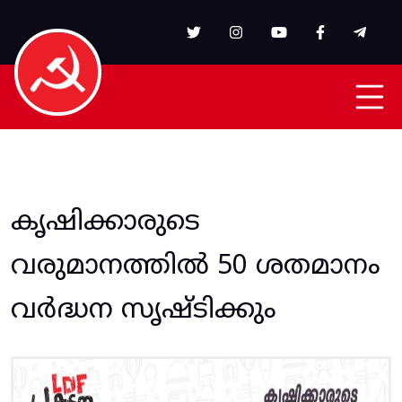
Skip to main content
കൃഷിക്കാരുടെ
വരുമാനത്തിൽ 50 ശതമാനം
വർദ്ധന സൃഷ്ടിക്കും