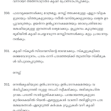
വിനായി അതിസാന്ദ്രതാ കൃഷി പ്രോത്സാഹിപ്പിക്കും.
ഫലവൃക്ഷങ്ങള്‍ക്കു മാത്രമല്ല, നെല്ല് അടക്കമുള്ള എല്ലാ വിളക
ളുടെയും വിത്തുകളുടെയും നടീല്‍ വസ്തുക്കളുടെയും ലഭ്യത ഉറ
പ്പുവരുത്തും. ഉയര്‍ന്ന ഉല്‍പ്പാദനക്ഷമതയും രോഗപ്രതിരോധ
ശേഷിയുമുള്ള ഇനങ്ങള്‍ ലഭ്യമാക്കും. ഉപ്പുരസം കൂടുതലുള്ള
ഭൂമിയില്‍ കൃഷി ചെയ്യാവുന്ന നെല്ലിനങ്ങള്‍ക്കും മറ്റും പ്രാധാന്യം
നല്‍കും.
കൃഷി സ്കൂള്‍ സിലബസിന്റെ ഭാഗമാക്കും. സ്കൂളുകളിലെ
ജൈവോദ്യാനം, പാഠം ഒന്ന് പാടത്തേയ്ക്ക് തുടങ്ങിയ സ്കീമുക
ള്‍ വിപുലപ്പെടുത്തും.
നെല്ല്
നെല്‍കൃഷിയുടെ ഉത്പാദനവും ഉത്പാദനക്ഷമതയും വ
ര്‍ദ്ധിപ്പിക്കുന്നതി നുള്ള നടപടി സ്വീകരിക്കും. തരിശുരഹിത
ഗ്രാമം പദ്ധതി സാര്‍വ്വത്രികമാക്കും. പഞ്ചായത്തുകളുടെ
മുന്‍കൈയില്‍ റിയല്‍ എസ്റ്റേറ്റുകാര്‍ വാങ്ങി തരിശ്ശിടുന്ന പാട
ശേഖരങ്ങള്‍ ഏറ്റെടുത്ത് കര്‍ഷക ഗ്രൂപ്പുകള്‍ വഴി കൃഷി
ചെയ്യിക്കും.