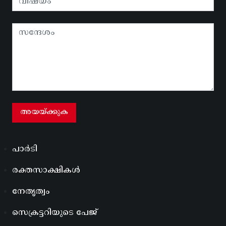
പാർടി
രക്തസാക്ഷികൾ
നേതൃത്വം
സെക്രട്ടറിയുടെ പേജ്