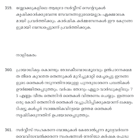
ബ്ലോക്കുകളിലെ ആഗ്രോ സര്‍വ്വീസ് സെന്ററുകള്‍
കൃഷിക്കാര്‍ക്കുവേണ്ട സേവനങ്ങളുടെയെല്ലാം ഏകജാലക
മായി പ്രവര്‍ത്തിക്കും. കാര്‍ഷിക കര്‍മ്മസേനകള്‍ ഈ കേന്ദ്രങ്ങ
ളുമായി ബന്ധപ്പെട്ടാണ് പ്രവര്‍ത്തിക്കുക.
നാളികേരം
പ്രായാധിക്യം കൊണ്ടും രോഗകീടബാധമൂലവും ഉല്‍പാദനക്ഷമ
ത തീരെ കുറഞ്ഞ തെങ്ങുകള്‍ മുറിച്ചുമാറ്റി മെച്ചപ്പെട്ട ഇനങ്ങ
ളുടെ തൈകള്‍ നടുന്നതിനായുള്ള പുനരുദ്ധാരണ പദ്ധതികള്‍
ഊര്‍ജ്ജിതപ്പെടുത്തും. വര്‍ഷം തോറും എല്ലാ വാര്‍ഡുകളിലും 7
5 എണ്ണം വീതം തെങ്ങിന്‍ തൈകള്‍ വിതരണം ചെയ്യും. ഇങ്ങനെ
ഒരു കോടി തെങ്ങിന്‍ തൈകള്‍ വച്ചുപിടിപ്പിക്കുകയാണ് ലക്ഷ്യം.
ടിഷ്യൂ കള്‍ച്ചര്‍ സാങ്കേതികവിദ്യയെ ഉത്തമ തൈകള്‍
സൃഷ്ടിക്കുന്നതിന് ഉപയോഗപ്പെടുത്തും.
സര്‍വ്വീസ് സഹകരണ ബാങ്കുകള്‍ കേരോല്‍പ്പന്ന മൂല്യവര്‍ദ്ധന
വൈവിദ്ധ്യവല്‍ക്കരണ സംരംഭങ്ങള്‍ നേരിട്ടോ കര്‍ഷക ഫെഡ