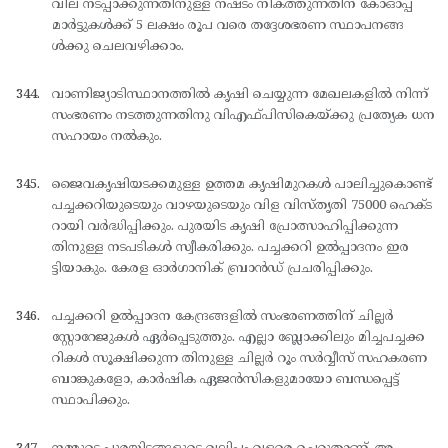
വില നടപ്പാക്കുന്നതിനുള്ള നഷ്ടം നികത്തുന്നതിന് കോഓപ്പ്
മാര്‍ട്ടുകള്‍ക്ക് 5 ലക്ഷം രൂപ വരെ തദ്ദേശഭരണ സ്ഥാപനങ്ങ
ള്‍ക്കു ചെലവഴിക്കാം.
വാണിജ്യാടിസ്ഥാനത്തില്‍ കൃഷി ചെയ്യുന്ന മേഖലകളില്‍ നിന്ന്
സംഭരണം നടത്തുന്നതിനു വിഎഫ്പിസികെയ്ക്കു പ്രത്യേക ധന
സഹായം നല്‍കും.
ജൈവകൃഷിയടക്കമുള്ള ഉത്തമ കൃഷിമുറകള്‍ പാലിച്ചുകൊണ്ട്
പച്ചക്കറിയുടെയും വാഴയുടെയും വിള വിസ്തൃതി 75000 ഹെക്ട
റായി വര്‍ദ്ധിപ്പിക്കും. പുരയിട കൃഷി പ്രോത്സാഹിപ്പിക്കുന്ന
തിനുള്ള നടപടികള്‍ സ്വീകരിക്കും. പച്ചക്കറി ഉല്‍പ്പാദനം ഇര
ട്ടിയാകും. കേരള ഓര്‍ഗാനിക് ബ്രാന്‍ഡ് പ്രചരിപ്പിക്കും.
പച്ചക്കറി ഉല്‍പ്പാദന കേന്ദ്രങ്ങളില്‍ സംഭരണത്തിന് ചില്ലര്‍
സ്റ്റോറേജുകള്‍ ഏര്‍പ്പെടുത്തും. എല്ലാ ബ്ലോക്കിലും മിച്ചപച്ചക്ക
റികള്‍ സൂക്ഷിക്കുന്ന തിനുള്ള ചില്ലര്‍ റൂം സര്‍വ്വീസ് സഹകരണ
ബാങ്കുകളോ, കാര്‍ഷിക ഏജന്‍സികളുമായോ ബന്ധപ്പെട്ട്
സ്ഥാപിക്കും.