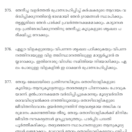
തേനീച്ച വളര്‍ത്തല്‍ പ്രോത്സാഹിപ്പിച്ച് കര്‍ഷകരുടെ ആദായം വ
ര്‍ദ്ധിപ്പിക്കുന്നതിന്റെ ഭാഗമായി തേന്‍ ഗ്രാമങ്ങള്‍ സ്ഥാപിക്കും.
തൃശ്ശൂരിലെ തേന്‍ പാര്‍ക്ക് പ്രവര്‍ത്തനക്ഷമമാക്കും. കാട്ടാനശ
ല്യം പ്രതിരോധിക്കുന്നതിനു തേനീച്ചു കൂടുകളുടെ ശൃംഖല പ
രീക്ഷിച്ചു നോക്കും.
എല്ലാ വിളകളുടെയും വിപണന ശൃംഖല പഠിക്കുകയും വിപണ
നത്തിനായുള്ള വിള അടിസ്ഥാനത്തിലുള്ള മാസ്റ്റര്‍പ്ലാന്‍ ത
യ്യാറാക്കും. ഇതിനൊരു വിദഗ്ധ സമിതിയെ നിയോഗിക്കും. ഏ
ലം പോലുള്ള വിളകളില്‍ ഇ ഓക്ഷന്‍ പ്രോത്സാഹിപ്പിക്കും.
തോട്ടം മേഖലയിലെ പ്രതിസന്ധിമൂലം തൊഴിലാളികളുടെ
കൂലിയും ആനുകൂല്യങ്ങളും താരതമ്യേന പിന്നോക്കം പോവുക
യാണ്. ഉല്‍പാദനക്ഷമത വര്‍ദ്ധിപ്പിച്ചുകൊണ്ടും മൂല്യവര്‍ദ്ധിത
വൈവിധ്യവല്‍ക്കര ണത്തിലൂടെയും തൊഴിലാളികളുടെ
ജീവിതനിലവാരം ഉയര്‍ത്തുന്നതിന് ആവശ്യമായ അധിക വ
രുമാനം കണ്ടെത്തിയേ തീരൂ. തോട്ടം തൊഴിലാളികള്‍ക്ക് മിനിമം
ജീവിത സൗകര്യങ്ങള്‍ ഉറപ്പുവരുത്തും. പാര്‍പ്പിട പദ്ധതി
പൂര്‍ത്തീകരിക്കും. തദ്ദേശഭരണ സ്ഥാപനങ്ങളുടെ ആനുകൂല്യ
ങ്ങള്‍ ലഭ്യമാക്കും. മുഴുവന്‍ തോട്ടം തൊഴിലാളികളേയും ബി.പി.