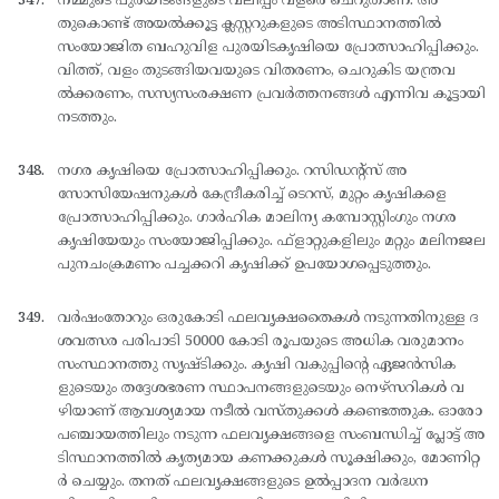
നമ്മുടെ പുരയിടങ്ങളുടെ വലിപ്പം വളരെ ചെറുതാണ്. അ
തുകൊണ്ട് അയല്‍ക്കൂട്ട ക്ലസ്റ്ററുകളുടെ അടിസ്ഥാനത്തില്‍
സംയോജിത ബഹുവിള പുരയിടകൃഷിയെ പ്രോത്സാഹിപ്പിക്കും.
വിത്ത്, വളം തുടങ്ങിയവയുടെ വിതരണം, ചെറുകിട യന്ത്രവ
ല്‍ക്കരണം, സസ്യസംരക്ഷണ പ്രവര്‍ത്തനങ്ങള്‍ എന്നിവ കൂട്ടായി
നടത്തും.
നഗര കൃഷിയെ പ്രോത്സാഹിപ്പിക്കും. റസിഡന്റ്സ് അ
സോസിയേഷനുകള്‍ കേന്ദ്രീകരിച്ച് ടെറസ്, മുറ്റം കൃഷികളെ
പ്രോത്സാഹിപ്പിക്കും. ഗാര്‍ഹിക മാലിന്യ കമ്പോസ്റ്റിംഗും നഗര
കൃഷിയേയും സംയോജിപ്പിക്കും. ഫ്ളാറ്റുകളിലും മറ്റും മലിനജല
പുനചംക്രമണം പച്ചക്കറി കൃഷിക്ക് ഉപയോഗപ്പെടുത്തും.
വര്‍ഷംതോറും ഒരുകോടി ഫലവൃക്ഷതൈകള്‍ നടുന്നതിനുള്ള ദ
ശവത്സര പരിപാടി 50000 കോടി രൂപയുടെ അധിക വരുമാനം
സംസ്ഥാനത്തു സൃഷ്ടിക്കും. കൃഷി വകുപ്പിന്റെ ഏജന്‍സിക
ളുടെയും തദ്ദേശഭരണ സ്ഥാപനങ്ങളുടെയും നെഴ്സറികള്‍ വ
ഴിയാണ് ആവശ്യമായ നടീല്‍ വസ്തുക്കള്‍ കണ്ടെത്തുക. ഓരോ
പഞ്ചായത്തിലും നടുന്ന ഫലവൃക്ഷങ്ങളെ സംബന്ധിച്ച് പ്ലോട്ട് അ
ടിസ്ഥാനത്തില്‍ കൃത്യമായ കണക്കുകള്‍ സൂക്ഷിക്കും, മോണിറ്റ
ര്‍ ചെയ്യും. തനത് ഫലവൃക്ഷങ്ങളുടെ ഉല്‍പ്പാദന വര്‍ദ്ധന