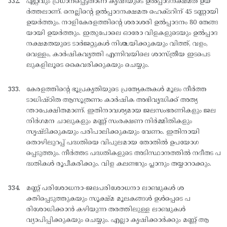
ഏറ്റവും പ്രധാനപ്പെട്ടതാണ് കൃഷിയുടെ ഉല്‍പ്പാദനക്ഷമത ഉയ
ര്‍ത്തലാണ്. നെല്ലിന്റെ ഉല്‍പ്പാദനക്ഷമത ഹെക്ടറിന് 45 ടണ്ണായി
ഉയര്‍ത്തും. നാളികേരളത്തിന്റെ ശരാശരി ഉല്‍പ്പാദനം 80 തേങ്ങ
യായി ഉയര്‍ത്തും. ഇതുപോലെ ഓരോ വിളകളുടെയും ഉല്‍പ്പാദ
നക്ഷമതയുടെ ടാര്‍ജറ്റുകള്‍ നിശ്ചയിക്കുകയും വിത്ത്, വളം,
വെള്ളം, കാര്‍ഷികവൃത്തി എന്നിവയിലെ ശാസ്ത്രീയ ഇടപെട
ലുകളിലൂടെ കൈവരിക്കുകയും ചെയ്യും.
കേരളത്തിന്റെ ഭൂപ്രകൃതിയുടെ പ്രത്യേകതകള്‍ മൂലം നീര്‍ത്ത
ടാധിഷ്ഠിത ആസൂത്രണം കാര്‍ഷിക അഭിവൃദ്ധിക്ക് അത്യ
ന്താപേക്ഷിതമാണ്. ഇതിനാവശ്യമായ ജലസംഭരണികളും ജല
നിര്‍ഗമന ചാലുകളും മണ്ണ് സംരക്ഷണ നിര്‍മ്മിതികളും
സൃഷ്ടിക്കുകയും പരിപാലിക്കുകയും വേണം. ഇതിനായി
തൊഴിലുറപ്പ് പദ്ധതിയെ വിപുലമായ തോതില്‍ ഉപയോഗ
പ്പെടുത്തും. നീര്‍ത്തട പദ്ധതികളുടെ അടിസ്ഥാനത്തില്‍ നദീതട പ
ദ്ധതികള്‍ രൂപീകരിക്കും. വിള കലണ്ടറും പ്ലാനും തയ്യാറാക്കും.
മണ്ണ് പരിശോധനാ-ജലപരിശോധനാ ലാബുകള്‍ ശ
ക്തിപ്പെടുത്തുകയും സൂക്ഷ്മ മൂലകങ്ങള്‍ ഉള്‍പ്പെടെ പ
രിശോധിക്കാന്‍ കഴിയുന്ന തരത്തിലുള്ള ലാബുകള്‍
വ്യാപിപ്പിക്കുകയും ചെയ്യും. എല്ലാ കൃഷിക്കാര്‍ക്കും മണ്ണ് ആ