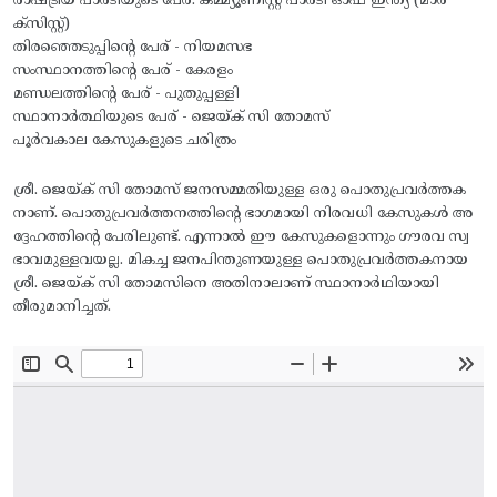
രാഷ്ട്രീയ പാർടിയുടെ പേര്: കമ്മ്യൂണിസ്റ്റ് പാർടി ഓഫ് ഇന്ത്യ (മാർ
ക്സിസ്റ്റ്)
തിരഞ്ഞെടുപ്പിന്റെ പേര് - നിയമസഭ
സംസ്ഥാനത്തിന്റെ പേര് - കേരളം
മണ്ഡലത്തിന്റെ പേര് - പുതുപ്പള്ളി
സ്ഥാനാർത്ഥിയുടെ പേര് - ജെയ്ക് സി തോമസ്
പൂർവകാല കേസുകളുടെ ചരിത്രം
ശ്രീ. ജെയ്ക് സി തോമസ് ജനസമ്മതിയുള്ള ഒരു പൊതുപ്രവർത്തക
നാണ്. പൊതുപ്രവർത്തനത്തിന്റെ ഭാഗമായി നിരവധി കേസുകൾ അ
ദ്ദേഹത്തിന്റെ പേരിലുണ്ട്. എന്നാൽ ഈ കേസുകളൊന്നും ഗൗരവ സ്വ
ഭാവമുള്ളവയല്ല. മികച്ച ജനപിന്തുണയുള്ള പൊതുപ്രവർത്തകനായ
ശ്രീ. ജെയ്ക് സി തോമസിനെ അതിനാലാണ് സ്ഥാനാർഥിയായി
തീരുമാനിച്ചത്.