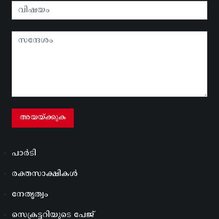
പാർടി
രക്തസാക്ഷികൾ
നേതൃത്വം
സെക്രട്ടറിയുടെ പേജ്