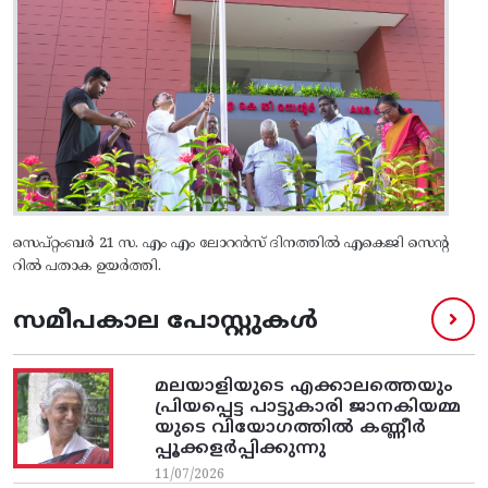
സെപ്റ്റംബർ 21 സ. എം എം ലോറൻസ് ദിനത്തിൽ എകെജി സെന്റ
റിൽ പതാക ഉയർത്തി.
സമീപകാല പോസ്റ്റുകൾ
മലയാളിയുടെ എക്കാലത്തെയും
പ്രിയപ്പെട്ട പാട്ടുകാരി ജാനകിയമ്മ
യുടെ വിയോഗത്തിൽ കണ്ണീർ
പ്പൂക്കളർപ്പിക്കുന്നു
11/07/2026