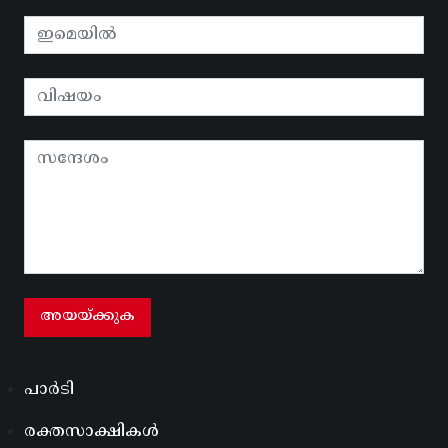
പാർടി
രക്തസാക്ഷികൾ