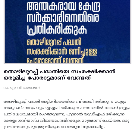
തൊഴിലുറപ്പ് പദ്ധതിയെ സംരക്ഷിക്കാൻ
ഒരുമിച്ച പോരാട്ടമാണ് വേണ്ടത്
സ. എം വി ജയരാജൻ
തൊഴിലുറപ്പ് പദ്ധതി അട്ടിമറിക്കെതിരെ ബിജെപി ഭരിക്കുന്ന മധ്യപ്ര
ദേശും ബീഹാറും ഒപ്പം എഎപി ഭരിക്കുന്ന പഞ്ചാബിൽ കോൺഗ്രസ്സും
പ്രതിഷേധവുമായി രംഗത്തുവന്നു. എന്നാൽ യുഡിഎഫ് ഭരിക്കുന്ന
കേരളം ശനിയാഴ്ച വിജ്ഞാപനമിറക്കുക മാത്രമാണ് ചെയ്തത്. ഒരു
പ്രതിഷേധവും മുഖ്യമന്ത്രിയുടെ ഭാഗത്തുനിന്നുണ്ടായില്ല.