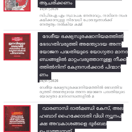
ആചരിക്കണം
10/07/2026
സിപിഐ എം സ്ഥാപക നേതാവും, നാടിനെ സംര
ക്ഷിക്കാനുള്ള നിരവധി പോരാട്ടങ്ങള്‍ക്ക്‌
നേതൃത്വം നല്‍കിയ കമ്മ്
ദേശീയ ഭക്ഷ്യസുരക്ഷാനിയമത്തിൽ
ഭേദഗതിവരുത്തി അന്ത്യോദയ അന്ന
യോജന പദ്ധതിയുടെ യോഗ്യതാ മാനദ
ണ്ഡങ്ങളിൽ മാറ്റംവരുത്താനുള്ള നീക്ക
ത്തിൽനിന്ന്‌ കേന്ദ്രസർക്കാർ പിന്മാറ
ണം
08/07/2026
ദേശീയ ഭക്ഷ്യസുരക്ഷാനിയമത്തിൽ ഭേദഗതിവ
രുത്തി അന്ത്യോദയ അന്ന യോജന പദ്ധതിയുടെ
യോഗ്യതാ മാനദണ്ഡങ്ങളിൽ മ
വാരണാസി ദാൽമണ്ഡി കേസ്, അല
ഹബാദ് ഹൈക്കോടതി വിധി ന്യൂനപ
ക്ഷ അവകാശങ്ങളെ ദുർബല
പ്പെടുത്തുന്നത്