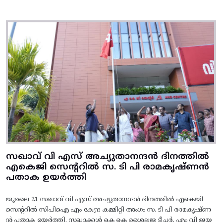
സഖാവ് വി എസ് അച്യുതാനന്ദൻ ദിനത്തിൽ
എകെജി സെന്ററിൽ സ. ടി പി രാമകൃഷ്‌ണൻ
പതാക ഉയർത്തി
ജൂലൈ 21 സഖാവ് വി എസ് അച്യുതാനന്ദൻ ദിനത്തിൽ എകെജി
സെന്ററിൽ സിപിഐ എം കേന്ദ്ര കമ്മിറ്റി അംഗം സ. ടി പി രാമകൃഷ്‌ണ
ൻ പതാക ഉയർത്തി. സഖാക്കൾ കെ കെ ശൈലജ ടീച്ചർ, എം വി ജയ