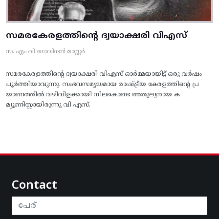
സമരകേരളത്തിൻ്റെ ദ്വയാക്ഷരി വിഎസ്
സ. എം വി ഗോവിന്ദൻ മാസ്റ്റർ
സമരകേരളത്തിൻ്റെ ദ്വയാക്ഷരി വിഎസ് ഓർമ്മയായിട്ട് ഒരു വർഷം
പൂർത്തിയാവുന്നു. സംഭവസമൃദ്ധമായ രാഷ്ട്രീയ കേരളത്തിന്റെ പ്ര
യാണത്തിൽ വഴിവിളക്കായി നിലകൊണ്ട അതുല്യനായ ക
മ്യൂണിസ്റ്റായിരുന്നു വി എസ്.
Contact