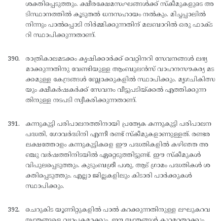
ശക്തിപ്പെടുത്തും. ക്ഷീരക്ഷേമസംഘങ്ങള്‍ക്ക് സ്കീമുകളുടെ അ
ടിസ്ഥാനത്തില്‍ കൂടുതല്‍ ധനസഹായം നല്‍കും. മിച്ചപ്പാലില്‍
നിന്നും പാല്‍പ്പൊടി നിര്‍മ്മിക്കുന്നതിന് മലബാറില്‍ ഒരു ഫാക്ട
റി സ്ഥാപിക്കുന്നതാണ്.
രാത്രികാലമടക്കം കൃഷിക്കാര്‍ക്ക് വെറ്റിനറി സേവനങ്ങള്‍ ലഭ്യ
മാക്കുന്നതിനു വേണ്ടിയുള്ള ആംബുലന്‍സ് വാഹനസൗകര്യ മട
ക്കമുള്ള കേന്ദ്രങ്ങള്‍ ബ്ലോക്കുകളില്‍ സ്ഥാപിക്കും. മൃഗചികിത്സ
യും ക്ഷീകര്‍ഷകര്‍ക്ക് സേവനം വീട്ടുപടിയ്ക്കല്‍ എത്തിക്കുന്ന
തിനുള്ള നടപടി സ്വീകരിക്കുന്നതാണ്.
കന്നുകുട്ടി പരിപാലനത്തിനായി പ്രത്യേക കന്നുകുട്ടി പരിപാലന
പദ്ധതി, ഗോവര്‍ദ്ധിനി എന്നീ രണ്ട് സ്കീമുകളാണുള്ളത്. രണ്ടര
ലക്ഷത്തോളം കന്നുകുട്ടികളെ ഈ പദ്ധതികളില്‍ കഴിഞ്ഞ അ
ഞ്ചു വര്‍ഷത്തിനിടയില്‍ ഏറ്റെടുത്തിട്ടുണ്ട്. ഈ സ്കീമുകള്‍
വിപുലപ്പെടുത്തും. കുടുംബശ്രീ പശു, ആട് ഗ്രാമം പദ്ധതികള്‍ ശ
ക്തിപ്പെടുത്തും. എല്ലാ ജില്ലകളിലും കിടാരി പാര്‍ക്കുകള്‍
സ്ഥാപിക്കും.
ചെറുകിട യൂണിറ്റുകളില്‍ പാല്‍ കറക്കുന്നതിനുള്ള ലഘുകറവ
യന്ത്രങ്ങളെ വ്യാപകമാക്കും. ഈ യന്ത്രങ്ങള്‍ കുറ്റമറ്റതാക്കും.