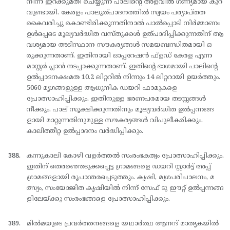
നിന്ന് ഇറക്കുമതി ചെയ്യുന്ന പാലിന്റെ അളവില്‍ ഗണ്യമായ കുറ
വുണ്ടായി. കേരളം പാലുത്പാദനത്തില്‍ സ്വയം പര്യാപ്തത
കൈവരിച്ചു കൊണ്ടിരിക്കുന്നതിനാല്‍ പാല്‍പ്പൊടി നിര്‍മ്മാണം
ഉള്‍പ്പെടെ മൂല്യവര്‍ദ്ധിത വസ്തുക്കള്‍ ഉത്പാദിപ്പിക്കുന്നതിന് ആ
വശ്യമായ അടിസ്ഥാന സൗകര്യങ്ങള്‍ സമയബന്ധിതമായി ഒ
രുക്കുന്നതാണ്. ഇതിനായി ഓപ്പറേഷന്‍ ഫ്ളഡ് കേരള എന്ന
മാസ്റ്റര്‍ പ്ലാന്‍ നടപ്പാക്കുന്നതാണ്. ഇതിന്റെ ഭാഗമായി പാലിന്റെ
ഉല്‍പ്പാദനക്ഷമത 10.2 ലിറ്ററില്‍ നിന്നും 14 ലിറ്ററായി ഉയര്‍ത്തും.
5060 മൃഗങ്ങളുള്ള ആധുനിക ഡയറി ഫാമുകളെ
പ്രോത്സാഹിപ്പിക്കും. ഇതിനുള്ള ഭരണപരമായ തടസ്സങ്ങള്‍
നീക്കും. പാല് സൂക്ഷിക്കുന്നതിനും മൂല്യവര്‍ദ്ധിത ഉല്‍പ്പന്നങ്ങ
ളായി മാറ്റുന്നതിനുമുള്ള സൗകര്യങ്ങള്‍ വിപുലീകരിക്കും.
കാലിത്തീറ്റ ഉല്‍പ്പാദനം വര്‍ദ്ധിപ്പിക്കും.
കന്നുകാലി കോഴി വളര്‍ത്തല്‍ സംരംഭകത്വം പ്രോത്സാഹിപ്പിക്കും.
ഇതിന് തെരഞ്ഞെടുക്കപ്പെട്ട ഗ്രാമങ്ങളെ ഡയറി സ്റ്റാര്‍ട്ട് അപ്പ്
ഗ്രാമങ്ങളായി രൂപാന്തരപ്പെടുത്തും. കൃഷി, മൃഗപരിപാലനം, മ
ത്സ്യം, സംയോജിത കൃഷിയില്‍ നിന്ന് സേഫ് ടു ഈറ്റ് ഉല്‍പ്പന്നങ്ങ
ളിലേയ്ക്കു സംരംഭങ്ങളെ പ്രോത്സാഹിപ്പിക്കും.
മില്‍മയുടെ പ്രവര്‍ത്തനങ്ങളെ യഥാര്‍ത്ഥ ആനന്ദ് മാതൃകയില്‍