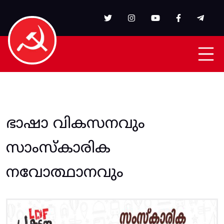
Skip to main content
ഭാഷാ വികസനവും
സാംസ്കാരിക
നവോത്ഥാനവും