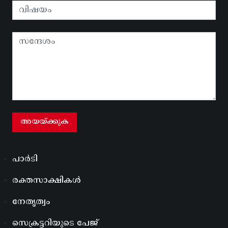
പാർടി
രക്തസാക്ഷികൾ
നേതൃത്വം
സെക്രട്ടറിയുടെ പേജ്