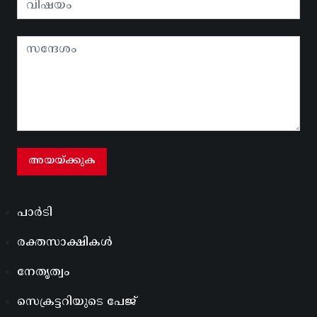
പാർടി
രക്തസാക്ഷികൾ
നേതൃത്വം
സെക്രട്ടറിയുടെ പേജ്