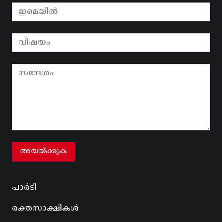
പാർടി
രക്തസാക്ഷികൾ