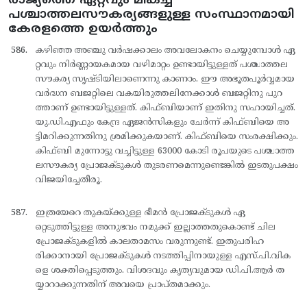
രാജ്യത്തെ ഏറ്റവും മികച്ച
പശ്ചാത്തലസൗകര്യങ്ങളുള്ള സംസ്ഥാനമായി
കേരളത്തെ ഉയർത്തും
കഴിഞ്ഞ അഞ്ചു വര്‍ഷക്കാലം അവലോകനം ചെയ്യുമ്പോള്‍ ഏ
റ്റവും നിര്‍ണ്ണായകമായ വഴിമാറ്റം ഉണ്ടായിട്ടുള്ളത് പശ്ചാത്തല
സൗകര്യ സൃഷ്ടിയിലാണെന്നു കാണാം. ഈ അഭൂതപൂര്‍വ്വമായ
വര്‍ദ്ധന ബജറ്റിലെ വകയിരുത്തലിനേക്കാള്‍ ബജറ്റിനു പുറ
ത്താണ് ഉണ്ടായിട്ടുള്ളത്. കിഫ്ബിയാണ് ഇതിനു സഹായിച്ചത്.
യു.ഡി.എഫും കേന്ദ്ര ഏജന്‍സികളും ചേര്‍ന്ന് കിഫ്ബിയെ അ
ട്ടിമറിക്കുന്നതിനു ശ്രമിക്കുകയാണ്. കിഫ്ബിയെ സംരക്ഷിക്കും.
കിഫ്ബി മുന്നോട്ടു വച്ചിട്ടുള്ള 63000 കോടി രൂപയുടെ പശ്ചാത്ത
ലസൗകര്യ പ്രോജക്ടുകള്‍ തുടരണമെന്നുണ്ടെങ്കില്‍ ഇടതുപക്ഷം
വിജയിച്ചേതീരൂ.
ഇത്രയേറെ തുകയ്ക്കുള്ള ഭീമന്‍ പ്രോജക്ടുകള്‍ ഏ
റ്റെടുത്തിട്ടുള്ള അനുഭവം നമുക്ക് ഇല്ലാത്തതുകൊണ്ട് ചില
പ്രോജക്ടുകളില്‍ കാലതാമസം വരുന്നുണ്ട്. ഇതുപരിഹ
രിക്കാനായി പ്രോജക്ടുകള്‍ നടത്തിപ്പിനായുള്ള എസ്.പി.വിക
ളെ ശക്തിപ്പെടുത്തും. വിശദവും കൃത്യവുമായ ഡി.പി.ആര്‍ ത
യ്യാറാക്കുന്നതിന് അവയെ പ്രാപ്തമാക്കും.