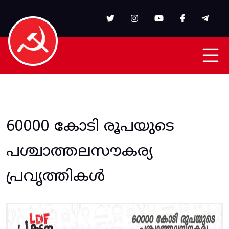
Skip to main content
60000 കോടി രൂപയുടെ
പശ്ചാത്തലസൗകര്യ
പ്രവൃത്തികൾ