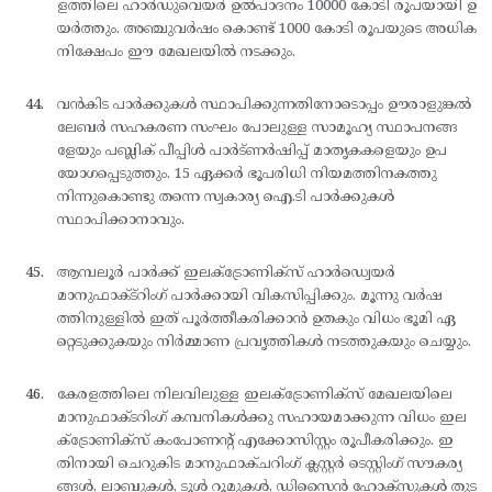
ളത്തിലെ ഹാര്‍ഡുവെയര്‍ ഉല്‍പാദനം 10000 കോടി രൂപയായി ഉ
യര്‍ത്തും. അഞ്ചുവര്‍ഷം കൊണ്ട് 1000 കോടി രൂപയുടെ അധിക
നിക്ഷേപം ഈ മേഖലയില്‍ നടക്കും.
വന്‍കിട പാര്‍ക്കുകള്‍ സ്ഥാപിക്കുന്നതിനോടൊപ്പം ഊരാളുങ്കല്‍
ലേബര്‍ സഹകരണ സംഘം പോലുള്ള സാമൂഹ്യ സ്ഥാപനങ്ങ
ളേയും പബ്ലിക് പീപ്പിള്‍ പാര്‍ട്ണര്‍ഷിപ്പ് മാതൃകകളെയും ഉപ
യോഗപ്പെടുത്തും. 15 ഏക്കര്‍ ഭൂപരിധി നിയമത്തിനകത്തു
നിന്നുകൊണ്ടു തന്നെ സ്വകാര്യ ഐ.ടി പാര്‍ക്കുകള്‍
സ്ഥാപിക്കാനാവും.
ആമ്പലൂര്‍ പാര്‍ക്ക് ഇലക്ട്രോണിക്സ് ഹാര്‍ഡ്വെയര്‍
മാനുഫാക്ട്റിംഗ് പാര്‍ക്കായി വികസിപ്പിക്കും. മൂന്നു വര്‍ഷ
ത്തിനുള്ളില്‍ ഇത് പൂര്‍ത്തീകരിക്കാന്‍ ഉതകും വിധം ഭൂമി ഏ
റ്റെടുക്കുകയും നിര്‍മ്മാണ പ്രവൃത്തികള്‍ നടത്തുകയും ചെയ്യും.
കേരളത്തിലെ നിലവിലുള്ള ഇലക്ട്രോണിക്സ് മേഖലയിലെ
മാനുഫാക്ടറിംഗ് കമ്പനികള്‍ക്കു സഹായമാക്കുന്ന വിധം ഇല
ക്ട്രോണിക്സ് കംപോണന്റ് എക്കോസിസ്റ്റം രൂപീകരിക്കും. ഇ
തിനായി ചെറുകിട മാനുഫാക്ചറിംഗ് ക്ലസ്റ്റര്‍ ടെസ്റ്റിംഗ് സൗകര്യ
ങ്ങള്‍, ലാബുകള്‍, ടൂള്‍ റൂമുകള്‍, ഡിസൈന്‍ ഹോക്സുകള്‍ തുട