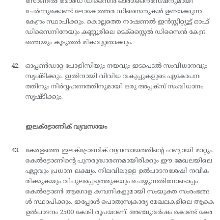
സോണില്‍ വേള്‍ഡ് ഡിസൈന്‍ ഓര്‍ഗനൈസേഷനുമായി
ചേര്‍ന്നുകൊണ്ട് ലോകോത്തര ഡിസൈനുകള്‍ ഉണ്ടാക്കുന്ന
കേന്ദ്രം സ്ഥാപിക്കും. കൊല്ലത്തെ നാഷണല്‍ ഇന്‍സ്റ്റിറ്റ്യൂട്ട് ഓഫ്
ഡിസൈനിനേയും കണ്ണൂരിലെ ടെക്സ്റ്റൈല്‍ ഡിസൈന്‍ കേന്ദ്ര
ത്തെയും കൂടുതല്‍ മികവുറ്റതാക്കും.
ഓപ്പണ്‍ഡാറ്റ പോളിസിയും നയവും ഇടപെടല്‍ സംവിധാനവും
സൃഷ്ടിക്കും. ഇതിനായി വിവിധ വകുപ്പുകളുടെ ഏകോപന
ത്തിനും നിര്‍വ്വഹണത്തിനുമായി ഒരു അപ്പക്സ് സംവിധാനം
സൃഷ്ടിക്കും.
ഇലക്ട്രോണിക് വ്യവസായം
കേരളത്തെ ഇലക്ട്രോണിക് വ്യവസായത്തിന്റെ ഹബ്ബായി മാറ്റും.
കെല്‍ട്രോണിന്റെ പുനരുദ്ധാരണമായിരിക്കും ഈ മേഖലയിലെ
ഏറ്റവും പ്രധാന ലക്ഷ്യം. നിലവിലുള്ള ഉല്‍പാദനശേഷി നവീക
രിക്കുകയും വിപുലപ്പെടുത്തുകയും ചെയ്യുന്നതിനോടൊപ്പം
കെല്‍ട്രോണ്‍ ആഗോള കമ്പനികളുമായി സംയുക്ത സംരംഭങ്ങ
ള്‍ സ്ഥാപിക്കും. ഇപ്പോള്‍ പൊതുസ്വകാര്യ മേഖലകളിലെ ആകെ
ഉല്‍പാദനം 2500 കോടി രൂപയാണ്. അഞ്ചുവര്‍ഷം കൊണ്ട് കേര