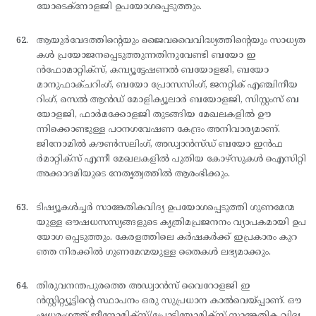
യോടെക്നോളജി ഉപയോഗപ്പെടുത്തും.
ആയുര്‍വേദത്തിന്റെയും ജൈവവൈവിദ്ധ്യത്തിന്റെയും സാധ്യത
കള്‍ പ്രയോജനപ്പെടുത്തുന്നതിനുവേണ്ടി ബയോ ഇ
ന്‍ഫോമാറ്റിക്സ്, കമ്പ്യൂട്ടേഷണല്‍ ബയോളജി, ബയോ
മാനുഫാക്ചറിംഗ്, ബയോ പ്രോസസിംഗ്, ജനറ്റിക് എഞ്ചിനീയ
റിംഗ്, സെല്‍ ആന്‍ഡ് മോളിക്യൂലാര്‍ ബയോളജി, സിസ്റ്റംസ് ബ
യോളജി, ഫാര്‍മക്കോളജി തുടങ്ങിയ മേഖലകളില്‍ ഊ
ന്നിക്കൊണ്ടുള്ള പഠനഗവേഷണ കേന്ദ്രം അനിവാര്യമാണ്.
ജിനോമില്‍ കൗണ്‍സലിംഗ്, അഡ്വാന്‍സ്ഡ് ബയോ ഇന്‍ഫ
ര്‍മാറ്റിക്സ് എന്നീ മേഖലകളില്‍ പുതിയ കോഴ്സുകള്‍ ഐസിറ്റി
അക്കാദമിയുടെ നേതൃത്വത്തില്‍ ആരംഭിക്കും.
ടിഷ്യൂകള്‍ച്ചര്‍ സാങ്കേതികവിദ്യ ഉപയോഗപ്പെടുത്തി ഗുണമേന്മ
യുള്ള ഔഷധസസ്യങ്ങളുടെ കൃത്രിമപ്രജനനം വ്യാപകമായി ഉപ
യോഗ പ്പെടുത്തും. കേരളത്തിലെ കര്‍ഷകര്‍ക്ക് ഇപ്രകാരം കുറ
ഞ്ഞ നിരക്കില്‍ ഗുണമേന്മയുള്ള തൈകള്‍ ലഭ്യമാക്കും.
തിരുവനന്തപുരത്തെ അഡ്വാന്‍സ് വൈറോളജി ഇ
ന്‍സ്റ്റിറ്റ്യൂട്ടിന്റെ സ്ഥാപനം ഒരു സുപ്രധാന കാല്‍വെയ്പ്പാണ്. ഔ
ഷധരംഗത്ത് ജീനോമിക്സ്/പ്രോട്ടിയോമിക്സ് സാങ്കേതിക വിദ്യ