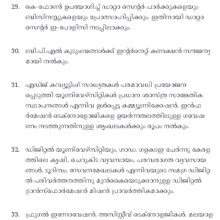
കെ-ഫോണ്‍ ഉപയോഗിച്ച് ഡാറ്റാ സെന്റര്‍ പാര്‍ക്കുകളെയും
ബിസിനസ്സുകളെയും പ്രോത്സാഹിപ്പിക്കും. ഇതിനായി ഡാറ്റാ
സെന്റര്‍ ഇ-പോളിസി നടപ്പിലാക്കും.
ബി.പി.എല്‍ കുടുംബങ്ങള്‍ക്ക് ഇന്റര്‍നെറ്റ് കണക്ഷന്‍ സൗജന്യ
മായി നല്‍കും.
എഡ്ജ് കമ്പ്യൂട്ടിംഗ് സാധ്യതകള്‍ പരമാവധി പ്രയോജന
പ്പെടുത്തി യൂണിവേഴ്സിറ്റികള്‍ പ്രധാന ശാസ്ത്ര സാങ്കേതിക
സ്ഥാപനങ്ങള്‍ എന്നിവ ഉള്‍പ്പെട്ട കമ്മ്യൂണിക്കേഷന്‍, ഇന്‍ഫ
ര്‍മേഷന്‍ ടെക്നോളോജികളെ ഉയര്‍ന്നതലത്തിലുള്ള ഗവേഷ
ണം നടത്തുന്നതിനുള്ള ശൃംഖലകള്‍ക്കും രൂപം നല്‍കും.
ഡിജിറ്റല്‍ യൂണിവേഴ്സിറ്റിയും, ഗഠഡ, ഗഉകടഇ ചേര്‍ന്നു കേരള
ത്തിലെ കൃഷി, ചെറുകിട വ്യവസായം, പരമ്പരാഗത വ്യവസായ
ങ്ങള്‍, ടൂറിസം, സേവനമേഖലകള്‍ എന്നിവയുടെ സമഗ്ര ഡിജിറ്റ
ല്‍ പരിവര്‍ത്തനത്തിനു മുന്‍കൈയെടുക്കാനുള്ള ഡിജിറ്റല്‍
ട്രാന്‍സ്ഫോര്‍മേഷന്‍ മിഷന്‍ പ്രാവര്‍ത്തികമാക്കും.
ഫ്രുഗല്‍ ഇന്നോവേഷന്‍, അസിസ്റ്റീവ് ടെക്നോളജികള്‍, മലയാള