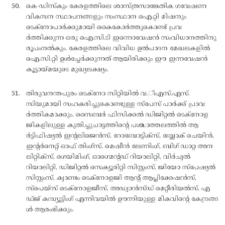
കെ-ഡിസ്കും കേരളത്തിലെ ശാസ്ത്രസാങ്കേതിക ഗവേഷണ
വികസന സ്ഥാപനങ്ങളും സംസ്ഥാന ഐ.റ്റി മിഷനും
ടെക്നോപാര്‍ക്കുമായി കൈകോര്‍ത്തുകൊണ്ട് പ്രവ
ര്‍ത്തിക്കുന്ന ഒരു ഐ.സി.ടി ഇന്നൊവേഷന്‍ സംവിധാനത്തിനു
രൂപംനല്‍കും. കേരളത്തിലെ വിവിധ ഉല്‍പാദന മേഖലകളില്‍
ഐ.സി.റ്റി ഉള്‍ച്ചേര്‍ക്കുന്നത് ആയിരിക്കും ഈ ഇന്നവേഷന്‍
കൂട്ടായ്മയുടെ മുഖ്യലക്ഷ്യം.
തിരുവനന്തപുരം ടെക്നോ സിറ്റിയില്‍ വ.ിഎസ്.എസ്.
സിയുമായി സഹകരിച്ചുകൊണ്ടുള്ള സ്പേസ് പാര്‍ക്ക് പ്രാവ
ര്‍ത്തികമാക്കും. സൈബര്‍ ഫിസിക്കല്‍ ഡിജിറ്റല്‍ ടെക്നോള
ജികളിലുള്ള കുതിച്ചുചാട്ടത്തിന്റെ പശ്ചാത്തലത്തില്‍ ആ
ര്‍ട്ടിഫിഷ്യല്‍ ഇന്റലിജെന്‍സ്, റോബോട്ടിക്സ്, ബ്ലോക് ചെയിന്‍,
ഇന്റര്‍നെറ്റ് ഓഫ് തിംഗ്സ്, മെഷീന്‍ ലേണിംഗ്, ബിഗ് ഡാറ്റ അന
ലിറ്റിക്സ്, ഗെയിമിംഗ്, ഓഗ്മെന്റഡ് റിയാലിറ്റി, വിര്‍ച്വല്‍
റിയാലിറ്റി, ഡിജിറ്റല്‍ സെക്യൂരിറ്റി സിസ്റ്റംസ്, ജിയോ സ്പേഷ്യല്‍
സിസ്റ്റംസ്, ക്വാണ്ടം ടെക്നോളജി ആന്റ് ആപ്ലിക്കേഷന്‍സ്,
സ്പെയ്സ് ടെക്നോളജീസ്, അഡ്വാന്‍സ്ഡ് മെറ്റീരിയല്‍സ്, എ
ഡ്ജ് കമ്പ്യൂട്ടിംഗ് എന്നിവയില്‍ ഊന്നിയുള്ള മികവിന്റെ കേന്ദ്രങ്ങ
ള്‍ ആരംഭിക്കും.