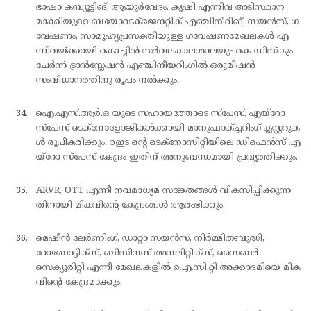
ഭാഷാ കമ്പ്യൂട്ടിങ്, ആയുര്‍വേദം, കൃഷി എന്നിവ അടിസ്ഥാന
മാക്കിയുള്ള ബയോടെക്ജെനറ്റിക് എഞ്ചിനീറിങ്, സയന്‍സ്, ഗ
വേഷണം, സാമൂഹ്യപ്രസക്തിയുള്ള ഗവേഷണമേഖലകള്‍ എ
ന്നിവയ്ക്കായി കൊച്ചിന്‍ സര്‍വലകാലശാലയും കെ-ഡിസ്കും
ചേര്‍ന്ന് ട്രാന്‍സ്ലേഷന്‍ എഞ്ചിനീയറിംഗില്‍ ഒരുമിഷന്‍
സംവിധാനത്തിനു രൂപം നല്‍ക്കും.
ഐ.എസ്.ആര്‍.ഒ യുടെ സഹായത്തോടെ സ്പേസ്, എയ്റോ
സ്പേസ് ടെക്നോളോജികള്‍ക്കായി മാനുഫാക്ച്ചറിംഗ് ക്ലസ്റ്ററുക
ള്‍ രൂപീകരിക്കും. ഠഇട ന്റെ ടെക്നോസിറ്റിയിലെ ഡിഫെന്‍സ് എ
യ്റോ സ്പേസ് കേന്ദ്രം ഇതിന് അനുബന്ധമായി പ്രവൃത്തിക്കും.
ARVR, OTT എന്നീ നവമാധ്യമ സങ്കേതങ്ങള്‍ വികസിപ്പിക്കുന്ന
തിനായി മികവിന്റെ കേന്ദ്രങ്ങള്‍ ആരംഭിക്കും.
മെഷീന്‍ ലേര്‍ണിംഗ്, ഡാറ്റാ സയന്‍സ്, നിര്‍മ്മിതബുദ്ധി,
റോബോട്ടിക്സ്, ബിസിനസ് അനലിറ്റിക്സ്, സൈബര്‍
സെക്യൂരിറ്റി എന്നീ മേഖലകളില്‍ ഐ.സി.റ്റി അക്കാദമിയെ മിക
വിന്റെ കേന്ദ്രമാക്കും.