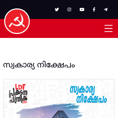
Skip to main content
സ്വകാര്യ നിക്ഷേപം