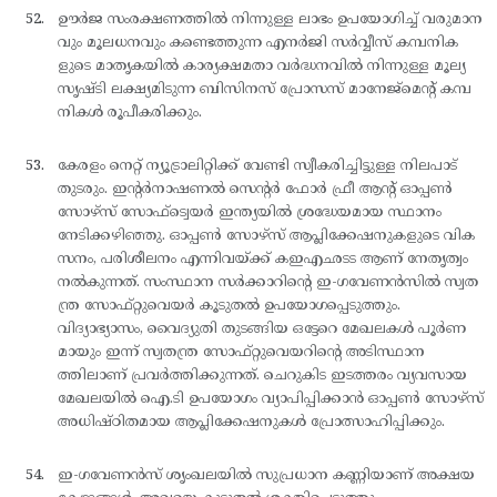
ഊര്‍ജ സംരക്ഷണത്തില്‍ നിന്നുള്ള ലാഭം ഉപയോഗിച്ച് വരുമാന
വും മൂലധനവും കണ്ടെത്തുന്ന എനര്‍ജി സര്‍വ്വീസ് കമ്പനിക
ളുടെ മാതൃകയില്‍ കാര്യക്ഷമതാ വര്‍ദ്ധനവില്‍ നിന്നുള്ള മൂല്യ
സൃഷ്ടി ലക്ഷ്യമിടുന്ന ബിസിനസ് പ്രോസസ് മാനേജ്മെന്റ് കമ്പ
നികള്‍ രൂപീകരിക്കും.
കേരളം നെറ്റ് ന്യൂട്രാലിറ്റിക്ക് വേണ്ടി സ്വീകരിച്ചിട്ടുള്ള നിലപാട്
തുടരും. ഇന്റര്‍നാഷണല്‍ സെന്റര്‍ ഫോര്‍ ഫ്രീ ആന്റ് ഓപ്പണ്‍
സോഴ്സ് സോഫ്ട്വെയര്‍ ഇന്ത്യയില്‍ ശ്രദ്ധേയമായ സ്ഥാനം
നേടിക്കഴിഞ്ഞു. ഓപ്പണ്‍ സോഴ്സ് ആപ്ലിക്കേഷനുകളുടെ വിക
സനം, പരിശീലനം എന്നിവയ്ക്ക് കഇഎഛടട ആണ് നേതൃത്വം
നല്‍കുന്നത്. സംസ്ഥാന സര്‍ക്കാറിന്റെ ഇ-ഗവേണന്‍സില്‍ സ്വത
ന്ത്ര സോഫ്റ്റുവെയര്‍ കൂടുതല്‍ ഉപയോഗപ്പെടുത്തും.
വിദ്യാഭ്യാസം, വൈദ്യുതി തുടങ്ങിയ ഒട്ടേറെ മേഖലകള്‍ പൂര്‍ണ
മായും ഇന്ന് സ്വതന്ത്ര സോഫ്റ്റുവെയറിന്റെ അടിസ്ഥാന
ത്തിലാണ് പ്രവര്‍ത്തിക്കുന്നത്. ചെറുകിട ഇടത്തരം വ്യവസായ
മേഖലയില്‍ ഐ.ടി ഉപയോഗം വ്യാപിപ്പിക്കാന്‍ ഓപ്പണ്‍ സോഴ്സ്
അധിഷ്ഠിതമായ ആപ്ലിക്കേഷനുകള്‍ പ്രോത്സാഹിപ്പിക്കും.
ഇ-ഗവേണന്‍സ് ശൃംഖലയില്‍ സുപ്രധാന കണ്ണിയാണ് അക്ഷയ