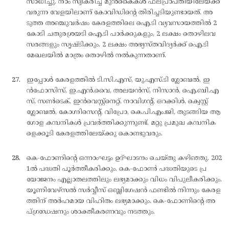
സാധിച്ചു. നാം സ്വീകരിച്ച മുന്‍കൈകള്‍ ഫലപ്രാപ്തിയിലേയ്ക്ക്
വരുന്ന വേളയിലാണ് കോവിഡിന്റെ തിരിച്ചടിയുണ്ടായത്. അ
ടുത്ത അഞ്ചുവര്‍ഷം കേരളത്തിലെ ഐ.ടി വ്യവസായത്തില്‍ 2
കോടി ചതുരശ്രയടി ഐ.ടി പാര്‍ക്കുകളും, 2 ലക്ഷം തൊഴിലവ
സരങ്ങളും സൃഷ്ടിക്കും. 2 ലക്ഷം അഭ്യസ്തവിദ്യര്‍ക്ക് ഐ.ടി
മേഖലയില്‍ മാത്രം തൊഴില്‍ നല്‍കുന്നതാണ്.
ഇപ്പോള്‍ കേരളത്തില്‍ ടി.സി.എസ്, യു.എസ്.ടി ഗ്ലോബല്‍, ഇ
ന്‍ഫോസിസ്, ഇ.എന്‍.വൈ, അലയന്‍സ്, നിസാന്‍, ഐ.ബി.എ
സ്, സണ്‍ടെക്, ഇന്‍വെസ്റ്റ്നെറ്റ്, നാവിഗന്റ്, ഒറക്കിള്‍, ക്വെസ്റ്റ്
ഗ്ലോബല്‍, കോഗ്നിസെന്റ്, വിപ്രോ, കെ.പി.എം.ജി, തുടങ്ങിയ ആ
ഗോള കമ്പനികള്‍ പ്രവര്‍ത്തിക്കുന്നുണ്ട്. മറ്റു പ്രമുഖ കമ്പനിക
ളെക്കൂടി കേരളത്തിലേയ്ക്കു കൊണ്ടുവരും.
കെ-ഫോണിന്റെ ഒന്നാംഘട്ടം ഉദ്ഘാടനം ചെയ്തു കഴിഞ്ഞു. 202
1ല്‍ പദ്ധതി പൂര്‍ത്തീകരിക്കും. കെ-ഫോണ്‍ പദ്ധതിയുടെ പ്ര
യോജനം എല്ലാതലത്തിലും ലഭ്യമാക്കും വിധം വിപുലീകരിക്കും.
യൂണിവേഴ്സല്‍ സര്‍വ്വീസ് ഒബ്ലിഗേഷന്‍ ഫണ്ടില്‍ നിന്നും കേരള
ത്തിന് അര്‍ഹമായ വിഹിതം ലഭ്യമാക്കും. കെ-ഫോണിന്റെ അ
പ്ഗ്രഡേഷനും ശാക്തീകരണവും നടത്തും.