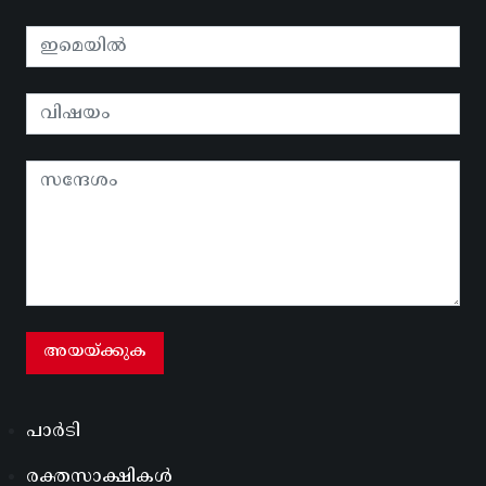
പാർടി
രക്തസാക്ഷികൾ