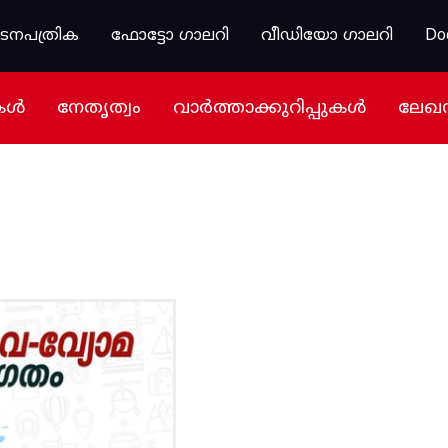
കടനപത്രിക
ഫോട്ടോ ഗാലറി
വീഡിയോ ഗാലറി
Do
കൾ
നേതൃത്വം
വാർത്താക്കുറിപ്പുകൾ
ലേഖ