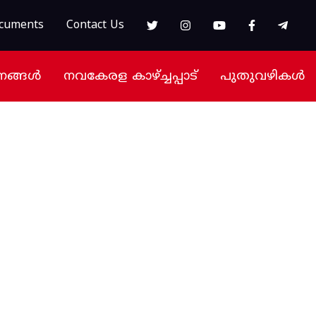
cuments
Contact Us
നങ്ങൾ
നവകേരള കാഴ്ച്ചപ്പാട്
പുതുവഴികൾ