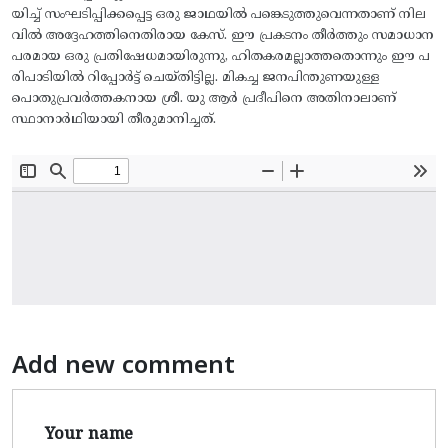
യിച്ച് സംഘടിപ്പിക്കപ്പെട്ട ഒരു ജാഥയിൽ പങ്കെടുത്തുവെന്നതാണ് നില
വിൽ അദ്ദേഹത്തിനെതിരായ കേസ്. ഈ പ്രകടനം തീർത്തും സമാധാന
പരമായ ഒരു പ്രതിഷേധമായിരുന്നു, ഹിതകരമല്ലാത്തതൊന്നും ഈ പ
രിപാടിയിൽ റിപ്പോർട്ട് ചെയ്തിട്ടില്ല. മികച്ച ജനപിന്തുണയുള്ള
പൊതുപ്രവർത്തകനായ ശ്രീ. യു ആർ പ്രദീപിനെ അതിനാലാണ്
സ്ഥാനാർഥിയായി തീരുമാനിച്ചത്.
Add new comment
Your name