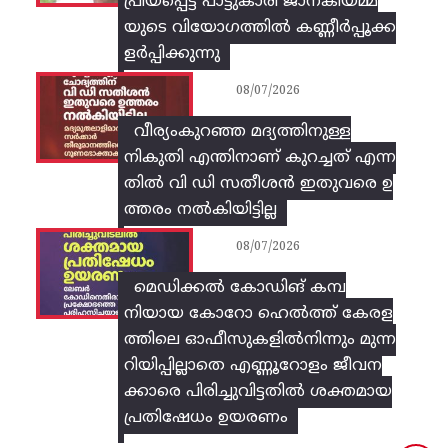
പ്രിയപ്പെട്ട പാട്ടുകാരി ജാനകിയമ്മ
യുടെ വിയോഗത്തിൽ കണ്ണീർപ്പൂക്ക
ളർപ്പിക്കുന്നു
08/07/2026
വീര്യംകുറഞ്ഞ മദ്യത്തിനുള്ള
നികുതി എന്തിനാണ് കുറച്ചത് എന്ന
തിൽ വി ഡി സതീശൻ ഇതുവരെ ഉ
ത്തരം നൽകിയിട്ടില്ല
08/07/2026
മെഡിക്കൽ കോഡിങ് കമ്പ
നിയായ കോറോ ഹെൽത്ത് കേരള
ത്തിലെ ഓഫീസുകളിൽനിന്നും മുന്ന
റിയിപ്പില്ലാതെ എണ്ണൂറോളം ജീവന
ക്കാരെ പിരിച്ചുവിട്ടതിൽ‌ ശക്തമായ
പ്രതിഷേധം ഉയരണം