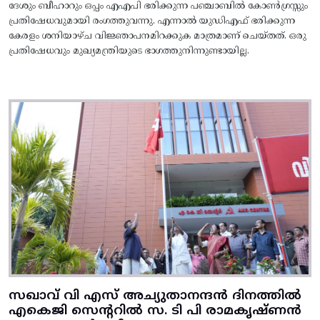
ദേശും ബീഹാറും ഒപ്പം എഎപി ഭരിക്കുന്ന പഞ്ചാബിൽ കോൺഗ്രസ്സും
പ്രതിഷേധവുമായി രംഗത്തുവന്നു. എന്നാൽ യുഡിഎഫ് ഭരിക്കുന്ന
കേരളം ശനിയാഴ്ച വിജ്ഞാപനമിറക്കുക മാത്രമാണ് ചെയ്തത്. ഒരു
പ്രതിഷേധവും മുഖ്യമന്ത്രിയുടെ ഭാഗത്തുനിന്നുണ്ടായില്ല.
സഖാവ് വി എസ് അച്യുതാനന്ദൻ ദിനത്തിൽ
എകെജി സെന്ററിൽ സ. ടി പി രാമകൃഷ്‌ണൻ