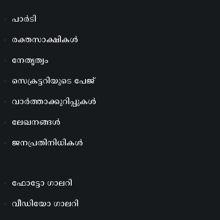
പാർടി
രക്തസാക്ഷികൾ
നേതൃത്വം
സെക്രട്ടറിയുടെ പേജ്
വാർത്താക്കുറിപ്പുകൾ
ലേഖനങ്ങൾ
ജനപ്രതിനിധികൾ
ഫോട്ടോ ഗാലറി
വീഡിയോ ഗാലറി