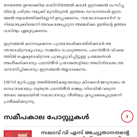
നേരത്തെ ഉണ്ടാക്കിയ വെടിനിർത്തൽ കരാർ ഇസ്രയേൽ ലംഘിച്ച
തിന്റെ ചരിത്രം നമുക്ക്‌ മുന്നിലുണ്ട്‌. ഇത്തരം ലംഘനങ്ങൾ ഇസ്ര
യേൽ ആവർത്തിക്കില്ലെന്ന്‌ ഉറപ്പാക്കണം. സമാധാനകരാറിന്‌ വ
ഴിയൊരുക്കിയെന്ന്‌ അവകാശപ്പെടുന്ന അമേരിക്ക ഇതിന്റെ ഉത്തര
വാദിത്വം ഏറ്റെടുക്കണം.
ഇസ്രയേൽ കടന്നാക്രമണം പുനഃരാരംഭിക്കാതിരിക്കാൻ അ
ന്താരാഷ്‌ട്രസമ‍ൂഹവും സമ്മർദം ചെലുത്തണം. പലസ്‌തീൻ വിഷയ
ത്തിൽ ഐക്യരാഷ്‌ട്രസഭ പുറപ്പെടുവിച്ചിട്ടുള്ള പ്രമേയങ്ങൾ
അംഗീകരിക്കാനും പലസ്‌തീൻ പ്രദേശങ്ങളിലെ അധിനിവേശം അ
വസാനിപ്പിക്കാനും ഇസ്രയേൽ തയ്യാറാകണം.
1967ന്‌ മുന്പുള്ള അതിർത്തികളോടെയും കിഴക്കൻ ജറുസലേം ത
ലസ്ഥാനമായും സ്വതന്ത്ര പലസ്‌തീൻ രാജ്യം നിലവിൽ വരുന്ന
തോടെ മേഖലയിൽ സമാധാനവും നീതിയും ഉറപ്പാക്കപ്പെടുമെന്ന്‌
പ്രതീക്ഷിക്കുന്നു.
സമീപകാല പോസ്റ്റുകൾ
സഖാവ് വി എസ്‌ അച്യുതാനന്ദന്റെ