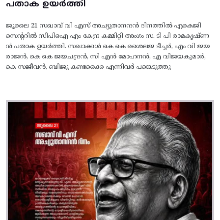
പതാക ഉയർത്തി
ജൂലൈ 21 സഖാവ് വി എസ് അച്യുതാനന്ദൻ ദിനത്തിൽ എകെജി
സെന്ററിൽ സിപിഐ എം കേന്ദ്ര കമ്മിറ്റി അംഗം സ. ടി പി രാമകൃഷ്‌ണ
ൻ പതാക ഉയർത്തി. സഖാക്കൾ കെ കെ ശൈലജ ടീച്ചർ, എം വി ജയ
രാജൻ, കെ കെ ജയചന്ദ്രൻ, സി എൻ മോഹനൻ, എ വിജയകുമാർ,
കെ സജീവൻ, ബിജു കണ്ടക്കൈ എന്നിവർ പങ്കെടുത്തു