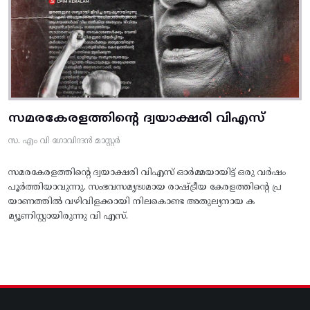
സമരകേരളത്തിൻ്റെ ദ്വയാക്ഷരി വിഎസ്
സ. എം വി ഗോവിന്ദൻ മാസ്റ്റർ
സമരകേരളത്തിൻ്റെ ദ്വയാക്ഷരി വിഎസ് ഓർമ്മയായിട്ട് ഒരു വർഷം
പൂർത്തിയാവുന്നു. സംഭവസമൃദ്ധമായ രാഷ്ട്രീയ കേരളത്തിന്റെ പ്ര
യാണത്തിൽ വഴിവിളക്കായി നിലകൊണ്ട അതുല്യനായ ക
മ്യൂണിസ്റ്റായിരുന്നു വി എസ്.