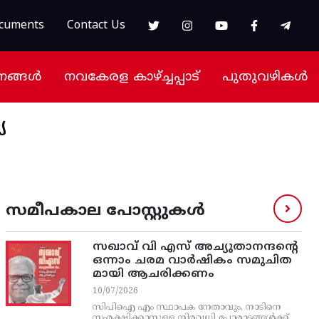
cuments
Contact Us
നങ്ങൾ
നവകേരള കാഴ്ച്ചപ്പാട്
പുതുവഴികൾ
യ
സമീപകാല പോസ്റ്റുകൾ
സഖാവ് വി എസ്‌ അച്യുതാനന്ദന്റെ
ഒന്നാം ചരമ വാര്‍ഷികം സമുചിത
മായി ആചരിക്കണം
10/07/2026
സിപിഐ എം സ്ഥാപക നേതാവും, നാടിനെ
സംരക്ഷിക്കാനുള്ള നിരവധി പോരാട്ടങ്ങള്‍ക്ക്‌