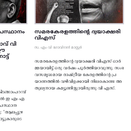
രസ്ഥാനം
സമരകേരളത്തിൻ്റെ ദ്വയാക്ഷരി
വിഎസ്
വ് വി
സ. എം വി ഗോവിന്ദൻ മാസ്റ്റർ
 ഈ
്ട്‌
സമരകേരളത്തിൻ്റെ ദ്വയാക്ഷരി വിഎസ് ഓർ
മ്മയായിട്ട് ഒരു വർഷം പൂർത്തിയാവുന്നു. സംഭ
വസമൃദ്ധമായ രാഷ്ട്രീയ കേരളത്തിന്റെ പ്ര
യാണത്തിൽ വഴിവിളക്കായി നിലകൊണ്ട അ
തുല്യനായ കമ്യൂണിസ്റ്റായിരുന്നു വി എസ്.
ങ്ങാംപറമ്പ്‌
തിൽ ഇ എം എ
്രസ്ഥാന
ു: “ആലപ്പുഴ
ട്ടുകാരുടെ