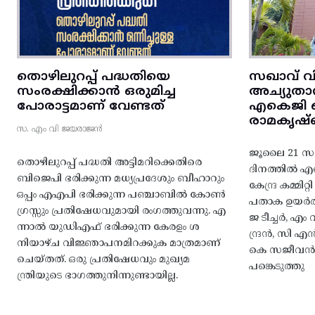
തൊഴിലുറപ്പ് പദ്ധതിയെ
സഖാവ് വ
സംരക്ഷിക്കാൻ ഒരുമിച്ച
അച്യുതാ
പോരാട്ടമാണ് വേണ്ടത്
എകെജി സെ
രാമകൃഷ്
സ. എം വി ജയരാജൻ
ജൂലൈ 21 സഖ
തൊഴിലുറപ്പ് പദ്ധതി അട്ടിമറിക്കെതിരെ
ദിനത്തിൽ 
ബിജെപി ഭരിക്കുന്ന മധ്യപ്രദേശും ബീഹാറും
കേന്ദ്ര കമ്മി
ഒപ്പം എഎപി ഭരിക്കുന്ന പഞ്ചാബിൽ കോൺ
പതാക ഉയർത
ഗ്രസ്സും പ്രതിഷേധവുമായി രംഗത്തുവന്നു. എ
ജ ടീച്ചർ, 
ന്നാൽ യുഡിഎഫ് ഭരിക്കുന്ന കേരളം ശ
ന്ദ്രൻ, സി
നിയാഴ്ച വിജ്ഞാപനമിറക്കുക മാത്രമാണ്
കെ സജീവൻ, 
ചെയ്തത്. ഒരു പ്രതിഷേധവും മുഖ്യമ
പങ്കെടുത്തു
ന്ത്രിയുടെ ഭാഗത്തുനിന്നുണ്ടായില്ല.