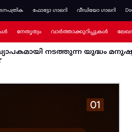
കടനപത്രിക
ഫോട്ടോ ഗാലറി
വീഡിയോ ഗാലറി
Do
കൾ
നേതൃത്വം
വാർത്താക്കുറിപ്പുകൾ
ലേഖ
്യാപകമായി നടത്തുന്ന യുദ്ധം മനുഷ്
‌