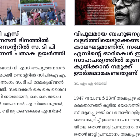
ി എസ്
വിപുലമായ ബഹുജനപ്
നന്ദൻ ദിനത്തിൽ
വളർത്തിയെടുക്കേണ്ട
ന്ററിൽ സ. ടി പി
കാലഘട്ടമാണിത്, സഖാ
‌ണൻ പതാക ഉയർത്തി
എസിന്റെ ഓർമകൾ
സാഹചര്യത്തിൽ മുന്നോട
കുതിക്കാൻ നമുക്ക്
ാവ് വി എസ് അച്യുതാനന്ദൻ
ഊർജമാകേണ്ടതുണ്ട്
എകെജി സെന്ററിൽ സിപിഐ എം
റ്റി അംഗം സ. ടി പി രാമകൃഷ്‌ണൻ
സ. എം എ ബേബി
്തി. സഖാക്കൾ കെ കെ ശൈല
എം വി ജയരാജൻ, കെ കെ ജയച
1947 നവംബർ 23ന് ആലപ്പുഴ കിട
 എൻ മോഹനൻ, എ വിജയകുമാർ,
മൈതാനത്ത്‌ കൂടിയ യോഗത്
ബിജു കണ്ടക്കൈ എന്നിവർ
സ് ആലപ്പുഴയിലെ തൊഴിലാളിപ
ത്തെക്കുറിച്ച് ഇങ്ങനെ പറഞ്ഞ
യിലെ തൊഴിലാളിപ്രസ്ഥാനം, നാ
തൊഴിലാളിപ്രസ്ഥാനം ആലപ്പുഴ