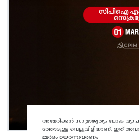
അമേരിക്കന്‍ സാമ്രാജ്വത്യം ലോക വ്യാ
ത്തോടുള്ള വെല്ലുവിളിയാണ്‌. ഇത്‌ അ
മ്മര്‍ദം ഉയര്‍ന്നുവരണം.