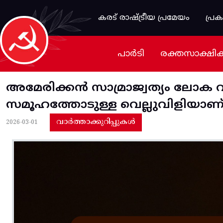
Skip to main content
കരട് രാഷ്ട്രീയ പ്രമേയം
പ്ര
പാർടി
രക്തസാക്ഷി
അമേരിക്കന്‍ സാമ്രാജ്വത്യം ലോക വ
സമൂഹത്തോടുള്ള വെല്ലുവിളിയാണ്
വാർത്താക്കുറിപ്പുകൾ
2026-03-01