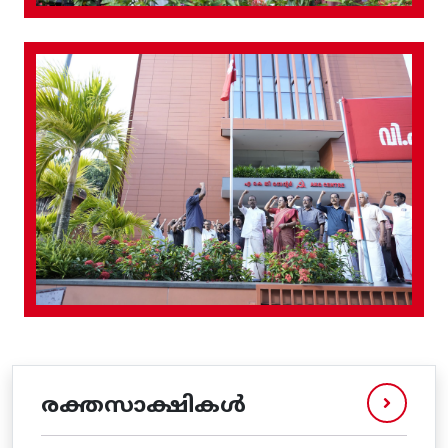
രക്തസാക്ഷികൾ