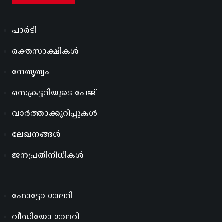
പാർടി
രക്തസാക്ഷികൾ
നേതൃത്വം
സെക്രട്ടറിയുടെ പേജ്
വാർത്താക്കുറിപ്പുകൾ
ലേഖനങ്ങൾ
ജനപ്രതിനിധികൾ
ഫോട്ടോ ഗാലറി
വീഡിയോ ഗാലറി