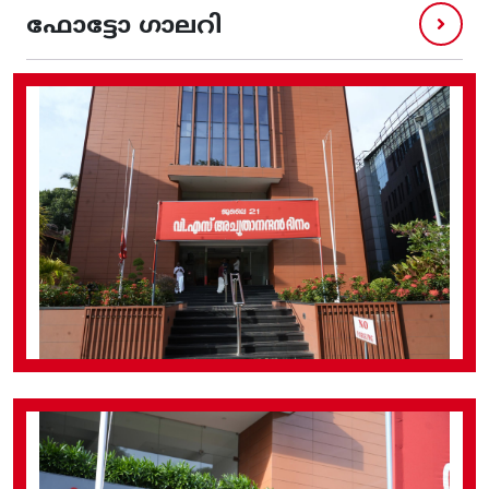
ഫോട്ടോ ഗാലറി