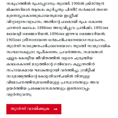
സമൂഹത്തിൽ രൂപപ്പെടാനും തുടങ്ങി. 1906ൽ ക്രിസ്ത്യൻ
മിഷണറിമാർ ആരംഭം കുറിച്ചതും പിന്നീട് സർക്കാർ തന്നെ
മുന്നോട്ടുകൊണ്ടുപോയതുമായ ഇംഗ്ലീഷ്
വിദ്യാഭ്യാസവ്യാപനം, അതിന്റെ ഫലമായി രൂപം കൊണ്ട
ചാന്നാർ കലാപം, 1888ലെ അരുവിപ്പുറം പ്രതിഷ്ഠ, 1891ലെ
മലയാളി മെമ്മോറിയൽ, 1896ലെ ഈഴവ മെമ്മോറിയൽ,
1903ലെ ശ്രീനാരായണ ധർമപരിപാലനയോഗസ്ഥാപനം,
തുടർന്ന് സാധുജനപരിപാലനയോഗം തുടങ്ങി സാമുദായിക
സംഘടനകളുടെ രൂപീകരണം, പ്രവർത്തനം, സമരങ്ങൾ
എല്ലാം കേരളീയ ജീവിതത്തിൽ വളരെ ചുരുങ്ങിയ
കാലംകൊണ്ട് മാറ്റത്തിന്റെ ഗതിവേഗം കൂട്ടുന്നതിൻ
സഹായകമായ ഘടകങ്ങളായി വർത്തിച്ചു. ബ്രിട്ടീഷ്
സാമ്രാജ്യത്തിന്റെ കോളനിവാഴ്ചയിൽ നിന്നുള്ള
വിമോചനത്തിനുവേണ്ടിയുള്ള പ്രസ്ഥാനങ്ങളും അവ
ഉയർത്തിയ പ്രക്ഷോഭസമരങ്ങളും ഇതോടൊപ്പം
വളർന്നുവന്നു.
തുടർന്ന് വായിക്കുക