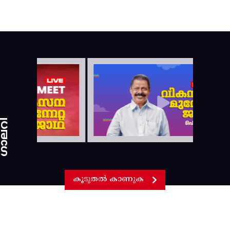
ാലറി
കൂടുതൽ കാണുക