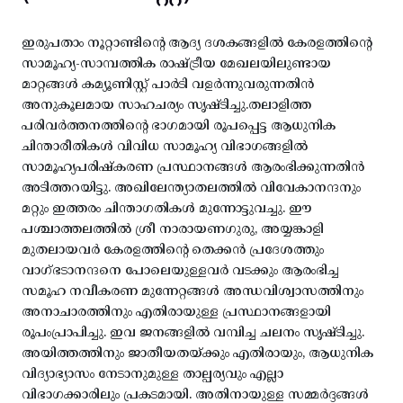
ഇരുപതാം നൂറ്റാണ്ടിന്റെ ആദ്യ ദശകങ്ങളിൽ കേരളത്തിന്റെ
സാമൂഹ്യ-സാമ്പത്തിക രാഷ്ട്രീയ മേഖലയിലുണ്ടായ
മാറ്റങ്ങൾ കമ്യൂണിസ്റ്റ് പാർടി വളർന്നുവരുന്നതിൻ
അനുകൂലമായ സാഹചര്യം സൃഷ്ടിച്ചു.തലാളിത്ത
പരിവർത്തനത്തിന്റെ ഭാഗമായി രൂപപ്പെട്ട ആധുനിക
ചിന്താരീതികൾ വിവിധ സാമൂഹ്യ വിഭാഗങ്ങളിൽ
സാമൂഹ്യപരിഷ്കരണ പ്രസ്ഥാനങ്ങൾ ആരംഭിക്കുന്നതിൻ
അടിത്തറയിട്ടു. അഖിലേന്ത്യാതലത്തിൽ വിവേകാനന്ദനും
മറ്റും ഇത്തരം ചിന്താഗതികൾ മുന്നോട്ടുവച്ചു. ഈ
പശ്ചാത്തലത്തിൽ ശ്രീ നാരായണഗുരു, അയ്യങ്കാളി
മുതലായവർ കേരളത്തിന്റെ തെക്കൻ പ്രദേശത്തും
വാഗ്ഭടാനന്ദനെ പോലെയുള്ളവർ വടക്കും ആരംഭിച്ച
സമൂഹ നവീകരണ മുന്നേറ്റങ്ങൾ അന്ധവിശ്വാസത്തിനും
അനാചാരത്തിനും എതിരായുള്ള പ്രസ്ഥാനങ്ങളായി
രൂപംപ്രാപിച്ചു. ഇവ ജനങ്ങളിൽ വമ്പിച്ച ചലനം സൃഷ്ടിച്ചു.
അയിത്തത്തിനും ജാതീയതയ്ക്കും എതിരായും, ആധുനിക
വിദ്യാഭ്യാസം നേടാനുമുള്ള താല്പര്യവും എല്ലാ
വിഭാഗക്കാരിലും പ്രകടമായി. അതിനായുള്ള സമ്മർദ്ദങ്ങൾ