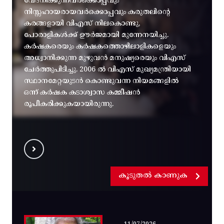
വേദനിക്കുന്നവർക്കൊപ്പവും
നിസ്സഹായരായവർക്കൊപ്പവും കരുതലിന്റെ
കരങ്ങളായി വിഎസ് നിലകൊണ്ടു,
പോരാളികൾക്ക് ഊർജമായി മുന്നേനയിച്ചു.
കർഷകരെയും കർഷകത്തൊഴിലാളികളെയും
അധ്വാനിക്കുന്ന മുഴുവൻ മനുഷ്യരെയും വിഎസ്
ചേർത്തുപിടിച്ചു. 2006 ൽ വിഎസ് മുഖ്യമന്ത്രിയായി
സ്ഥാനമേറ്റയുടൻ കൊണ്ടുവന്ന നിയമങ്ങളിൽ
ഒന്ന് കർഷക കടാശ്വാസ കമ്മീഷൻ
രൂപീകരിക്കുകയായിരുന്നു.
കൂടുതൽ കാണുക