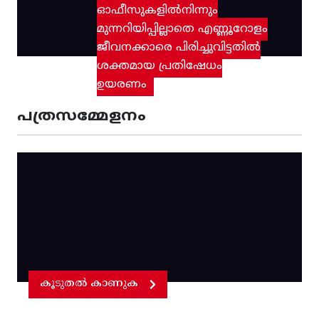
ഓഫീസുകളിൽനിന്നും
മുന്നറിയിപ്പില്ലാതെ എണ്ണൂറോളം
ജീവനക്കാരെ പിരിച്ചുവിട്ടതിൽ‌
ശക്തമായ പ്രതിഷേധം
ഉയരണം
പത്രസമ്മേളനം
കൂടുതൽ കാണുക