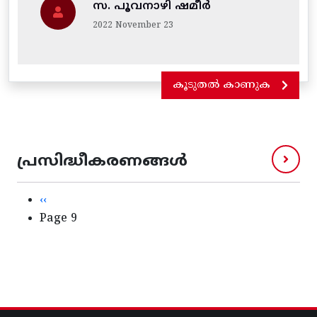
സ. പൂവനാഴി ഷമീർ
2022 November 23
കൂടുതൽ കാണുക
പ്രസിദ്ധീകരണങ്ങൾ
Pagination
Previous page
‹‹
Page 9