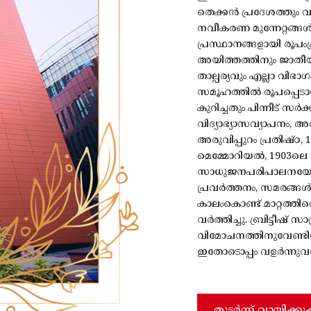
തെക്കൻ പ്രദേശത്തും 
നവീകരണ മുന്നേറ്റങ്ങ
പ്രസ്ഥാനങ്ങളായി രൂപംപ്
അയിത്തത്തിനും ജാതീയ
താല്പര്യവും എല്ലാ വിഭ
സമൂഹത്തിൽ രൂപപ്പെടാന
കുറിച്ചതും പിന്നീട് സ
വിദ്യാഭ്യാസവ്യാപനം, 
അരുവിപ്പുറം പ്രതിഷ്
മെമ്മോറിയൽ, 1903ലെ
സാധുജനപരിപാലനയോഗം
പ്രവർത്തനം, സമരങ്ങൾ
കാലംകൊണ്ട് മാറ്റത്ത
വർത്തിച്ചു. ബ്രിട്ടീഷ് 
വിമോചനത്തിനുവേണ്ടിയ
ഇതോടൊപ്പം വളർന്നുവന്
തുടർന്ന് വായിക്കു