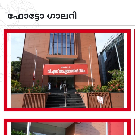
ഫോട്ടോ ഗാലറി