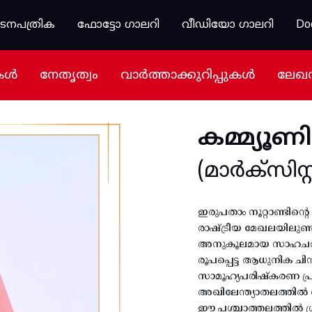
കടനപത്രിക
ഫോട്ടോ ഗാലറി
വീഡിയോ ഗാലറി
Do
കൾ
നേതൃത്വം
വാർത്താക്കുറിപ്പുകൾ
ലേഖ
കമ്മ്യൂണി
(മാർക്സിസ്റ്റ
ഇരുപതാം നൂറ്റാണ്ടിന്
രാഷ്ട്രീയ മേഖലയിലുണ്ടാ
അനുകൂലമായ സാഹചര്യം 
രൂപപ്പെട്ട ആധുനിക ചി
സാമൂഹ്യപരിഷ്കരണ പ്ര
അഖിലേന്ത്യാതലത്തിൽ വി
ഈ പശ്ചാത്തലത്തിൽ ശ്