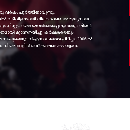
രു വർഷം പൂർത്തിയാവുന്നു.
്തിൽ വഴിവിളക്കായി നിലകൊണ്ട അതുല്യനായ
പ്പവും നിസ്സഹായരായവർക്കൊപ്പവും കരുതലിന്റെ
മായി മുന്നേനയിച്ചു. കർഷകരെയും
ുഷ്യരെയും വിഎസ് ചേർത്തുപിടിച്ചു. 2006 ൽ
ന്ന നിയമങ്ങളിൽ ഒന്ന് കർഷക കടാശ്വാസ