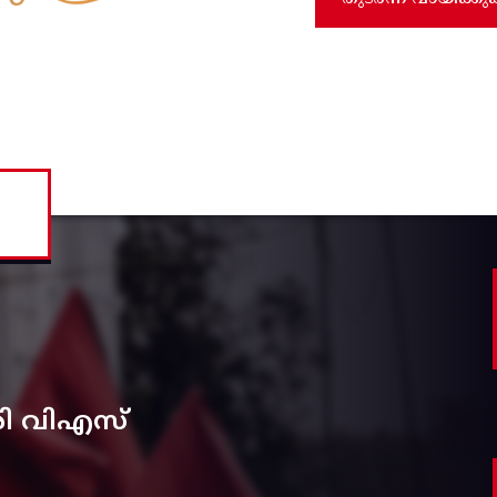
രി വിഎസ്