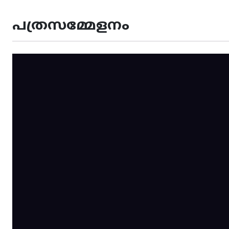
പത്രസമ്മേളനം