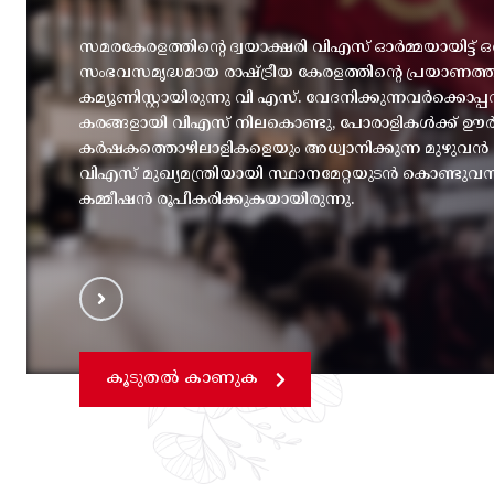
സമരകേരളത്തിൻ്റെ ദ്വയാക്ഷരി വിഎസ് ഓർമ്മയായിട്ട് ഒ
സംഭവസമൃദ്ധമായ രാഷ്ട്രീയ കേരളത്തിന്റെ പ്രയാണത
കമ്യൂണിസ്റ്റായിരുന്നു വി എസ്. വേദനിക്കുന്നവർക്കൊ
കരങ്ങളായി വിഎസ് നിലകൊണ്ടു, പോരാളികൾക്ക് ഊർജ
കർഷകത്തൊഴിലാളികളെയും അധ്വാനിക്കുന്ന മുഴുവൻ മന
വിഎസ് മുഖ്യമന്ത്രിയായി സ്ഥാനമേറ്റയുടൻ കൊണ്ടുവ
കമ്മീഷൻ രൂപീകരിക്കുകയായിരുന്നു.
കൂടുതൽ കാണുക