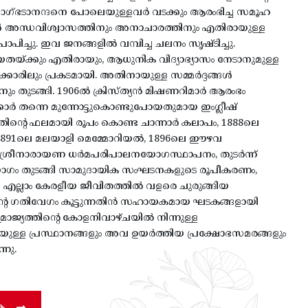
വാഗ്ഭടാനന്ദനെ പോലെയുള്ളവർ വടക്കും ആരംഭിച്ച സമൂഹ
ൾ അന്ധവിശ്വാസത്തിനും അനാചാരത്തിനും എതിരായുള്ള
രാപിച്ചു. ഇവ ജനങ്ങളിൽ വമ്പിച്ച ചലനം സൃഷ്ടിച്ചു.
തയ്ക്കും എതിരായും, ആധുനിക വിദ്യാഭ്യാസം നേടാനുമുള്ള
ാഗക്കാരിലും പ്രകടമായി. അതിനായുള്ള സമ്മർദ്ദങ്ങൾ
ും തുടങ്ങി. 1906ൽ ക്രിസ്ത്യൻ മിഷണറിമാർ ആരംഭം
ർക്കാർ തന്നെ മുന്നോട്ടുകൊണ്ടുപോയതുമായ ഇംഗ്ലീഷ്
അതിന്റെ ഫലമായി രൂപം കൊണ്ട ചാന്നാർ കലാപം, 1888ലെ
ഠ, 1891ലെ മലയാളി മെമ്മോറിയൽ, 1896ലെ ഈഴവ
 ശ്രീനാരായണ ധർമപരിപാലനയോഗസ്ഥാപനം, തുടർന്ന്
 തുടങ്ങി സാമുദായിക സംഘടനകളുടെ രൂപീകരണം,
 എല്ലാം കേരളീയ ജീവിതത്തിൽ വളരെ ചുരുങ്ങിയ
ിന്റെ ഗതിവേഗം കൂട്ടുന്നതിൻ സഹായകമായ ഘടകങ്ങളായി
സാമ്രാജ്യത്തിന്റെ കോളനിവാഴ്ചയിൽ നിന്നുള്ള
ുള്ള പ്രസ്ഥാനങ്ങളും അവ ഉയർത്തിയ പ്രക്ഷോഭസമരങ്ങളും
നു.
ക