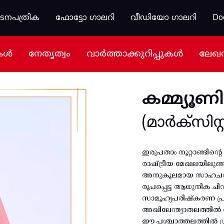
കടനപത്രിക
ഫോട്ടോ ഗാലറി
വീഡിയോ ഗാലറി
Do
കൾ
നേതൃത്വം
വാർത്താക്കുറിപ്പുകൾ
ലേഖ
കമ്മ്യൂണി
(മാർക്സിസ്റ്റ
ഇരുപതാം നൂറ്റാണ്ടിന്
രാഷ്ട്രീയ മേഖലയിലുണ്ടാ
അനുകൂലമായ സാഹചര്യം 
രൂപപ്പെട്ട ആധുനിക ചി
സാമൂഹ്യപരിഷ്കരണ പ്ര
അഖിലേന്ത്യാതലത്തിൽ വി
ഈ പശ്ചാത്തലത്തിൽ ശ്