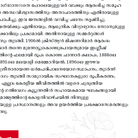
വാഗ്ഭടാനന്ദനെ പോലെയുള്ളവർ വടക്കും ആരംഭിച്ച സമൂഹ
ൾ അന്ധവിശ്വാസത്തിനും അനാചാരത്തിനും എതിരായുള്ള
രാപിച്ചു. ഇവ ജനങ്ങളിൽ വമ്പിച്ച ചലനം സൃഷ്ടിച്ചു.
തയ്ക്കും എതിരായും, ആധുനിക വിദ്യാഭ്യാസം നേടാനുമുള്ള
ാഗക്കാരിലും പ്രകടമായി. അതിനായുള്ള സമ്മർദ്ദങ്ങൾ
ും തുടങ്ങി. 1906ൽ ക്രിസ്ത്യൻ മിഷണറിമാർ ആരംഭം
ർക്കാർ തന്നെ മുന്നോട്ടുകൊണ്ടുപോയതുമായ ഇംഗ്ലീഷ്
അതിന്റെ ഫലമായി രൂപം കൊണ്ട ചാന്നാർ കലാപം, 1888ലെ
ഠ, 1891ലെ മലയാളി മെമ്മോറിയൽ, 1896ലെ ഈഴവ
 ശ്രീനാരായണ ധർമപരിപാലനയോഗസ്ഥാപനം, തുടർന്ന്
 തുടങ്ങി സാമുദായിക സംഘടനകളുടെ രൂപീകരണം,
 എല്ലാം കേരളീയ ജീവിതത്തിൽ വളരെ ചുരുങ്ങിയ
ിന്റെ ഗതിവേഗം കൂട്ടുന്നതിൻ സഹായകമായ ഘടകങ്ങളായി
സാമ്രാജ്യത്തിന്റെ കോളനിവാഴ്ചയിൽ നിന്നുള്ള
ുള്ള പ്രസ്ഥാനങ്ങളും അവ ഉയർത്തിയ പ്രക്ഷോഭസമരങ്ങളും
നു.
ക