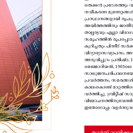
തെക്കൻ പ്രദേശത്തും 
നവീകരണ മുന്നേറ്റങ്ങ
പ്രസ്ഥാനങ്ങളായി രൂപംപ്
അയിത്തത്തിനും ജാതീയ
താല്പര്യവും എല്ലാ വിഭ
സമൂഹത്തിൽ രൂപപ്പെടാന
കുറിച്ചതും പിന്നീട് സ
വിദ്യാഭ്യാസവ്യാപനം, 
അരുവിപ്പുറം പ്രതിഷ്
മെമ്മോറിയൽ, 1903ലെ
സാധുജനപരിപാലനയോഗം
പ്രവർത്തനം, സമരങ്ങൾ
കാലംകൊണ്ട് മാറ്റത്ത
വർത്തിച്ചു. ബ്രിട്ടീഷ് 
വിമോചനത്തിനുവേണ്ടിയ
ഇതോടൊപ്പം വളർന്നുവന്
തുടർന്ന് വായിക്കു