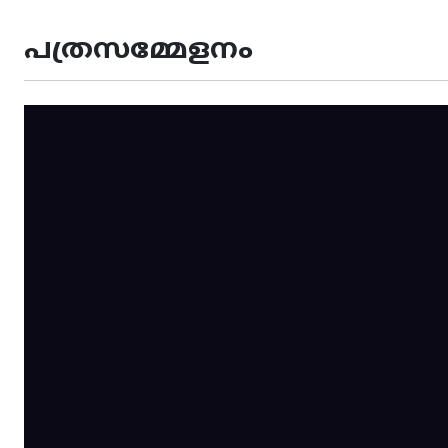
പത്രസമ്മേളനം