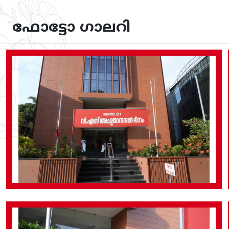
ഫോട്ടോ ഗാലറി