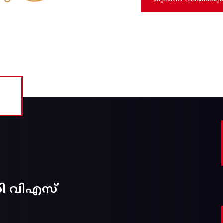
രി വിഎസ്