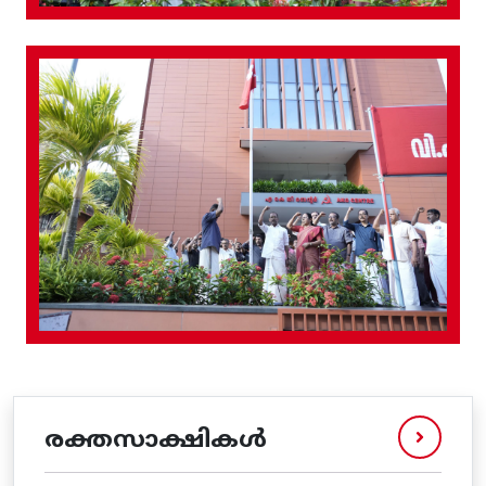
രക്തസാക്ഷികൾ