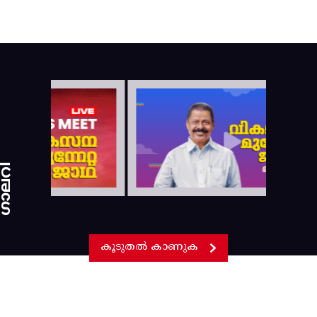
ാലറി
കൂടുതൽ കാണുക