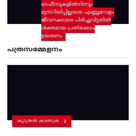
ഓഫീസുകളിൽനിന്നും
മുന്നറിയിപ്പില്ലാതെ എണ്ണൂറോളം
ജീവനക്കാരെ പിരിച്ചുവിട്ടതിൽ‌
ശക്തമായ പ്രതിഷേധം
ഉയരണം
പത്രസമ്മേളനം
കൂടുതൽ കാണുക