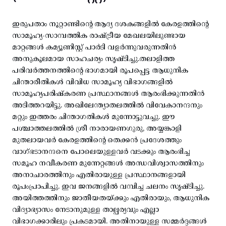
ഇരുപതാം നൂറ്റാണ്ടിന്റെ ആദ്യ ദശകങ്ങളിൽ കേരളത്തിന്റെ
സാമൂഹ്യ-സാമ്പത്തിക രാഷ്ട്രീയ മേഖലയിലുണ്ടായ
മാറ്റങ്ങൾ കമ്യൂണിസ്റ്റ് പാർടി വളർന്നുവരുന്നതിൻ
അനുകൂലമായ സാഹചര്യം സൃഷ്ടിച്ചു.തലാളിത്ത
പരിവർത്തനത്തിന്റെ ഭാഗമായി രൂപപ്പെട്ട ആധുനിക
ചിന്താരീതികൾ വിവിധ സാമൂഹ്യ വിഭാഗങ്ങളിൽ
സാമൂഹ്യപരിഷ്കരണ പ്രസ്ഥാനങ്ങൾ ആരംഭിക്കുന്നതിൻ
അടിത്തറയിട്ടു. അഖിലേന്ത്യാതലത്തിൽ വിവേകാനന്ദനും
മറ്റും ഇത്തരം ചിന്താഗതികൾ മുന്നോട്ടുവച്ചു. ഈ
പശ്ചാത്തലത്തിൽ ശ്രീ നാരായണഗുരു, അയ്യങ്കാളി
മുതലായവർ കേരളത്തിന്റെ തെക്കൻ പ്രദേശത്തും
വാഗ്ഭടാനന്ദനെ പോലെയുള്ളവർ വടക്കും ആരംഭിച്ച
സമൂഹ നവീകരണ മുന്നേറ്റങ്ങൾ അന്ധവിശ്വാസത്തിനും
അനാചാരത്തിനും എതിരായുള്ള പ്രസ്ഥാനങ്ങളായി
രൂപംപ്രാപിച്ചു. ഇവ ജനങ്ങളിൽ വമ്പിച്ച ചലനം സൃഷ്ടിച്ചു.
അയിത്തത്തിനും ജാതീയതയ്ക്കും എതിരായും, ആധുനിക
വിദ്യാഭ്യാസം നേടാനുമുള്ള താല്പര്യവും എല്ലാ
വിഭാഗക്കാരിലും പ്രകടമായി. അതിനായുള്ള സമ്മർദ്ദങ്ങൾ