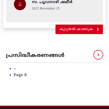
സ. പൂവനാഴി ഷമീർ
2022 November 23
കൂടുതൽ കാണുക
പ്രസിദ്ധീകരണങ്ങൾ
Pagination
Previous page
‹‹
Page 8