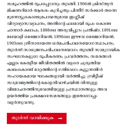
സമൂഹത്തിൽ രൂപപ്പെടാനും തുടങ്ങി. 1906ൽ ക്രിസ്ത്യൻ
മിഷണറിമാർ ആരംഭം കുറിച്ചതും പിന്നീട് സർക്കാർ തന്നെ
മുന്നോട്ടുകൊണ്ടുപോയതുമായ ഇംഗ്ലീഷ്
വിദ്യാഭ്യാസവ്യാപനം, അതിന്റെ ഫലമായി രൂപം കൊണ്ട
ചാന്നാർ കലാപം, 1888ലെ അരുവിപ്പുറം പ്രതിഷ്ഠ, 1891ലെ
മലയാളി മെമ്മോറിയൽ, 1896ലെ ഈഴവ മെമ്മോറിയൽ,
1903ലെ ശ്രീനാരായണ ധർമപരിപാലനയോഗസ്ഥാപനം,
തുടർന്ന് സാധുജനപരിപാലനയോഗം തുടങ്ങി സാമുദായിക
സംഘടനകളുടെ രൂപീകരണം, പ്രവർത്തനം, സമരങ്ങൾ
എല്ലാം കേരളീയ ജീവിതത്തിൽ വളരെ ചുരുങ്ങിയ
കാലംകൊണ്ട് മാറ്റത്തിന്റെ ഗതിവേഗം കൂട്ടുന്നതിൻ
സഹായകമായ ഘടകങ്ങളായി വർത്തിച്ചു. ബ്രിട്ടീഷ്
സാമ്രാജ്യത്തിന്റെ കോളനിവാഴ്ചയിൽ നിന്നുള്ള
വിമോചനത്തിനുവേണ്ടിയുള്ള പ്രസ്ഥാനങ്ങളും അവ
ഉയർത്തിയ പ്രക്ഷോഭസമരങ്ങളും ഇതോടൊപ്പം
വളർന്നുവന്നു.
തുടർന്ന് വായിക്കുക