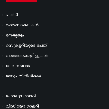
പാർടി
രക്തസാക്ഷികൾ
നേതൃത്വം
സെക്രട്ടറിയുടെ പേജ്
വാർത്താക്കുറിപ്പുകൾ
ലേഖനങ്ങൾ
ജനപ്രതിനിധികൾ
ഫോട്ടോ ഗാലറി
വീഡിയോ ഗാലറി