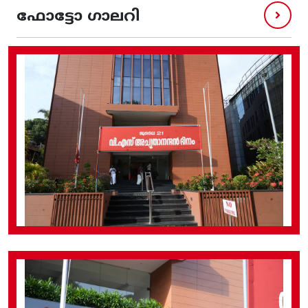
ഫോട്ടോ ഗാലറി