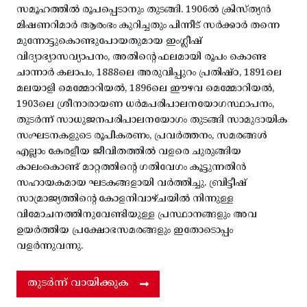
സമൂഹത്തിൽ രൂപപ്പെടാനും തുടങ്ങി. 1906ൽ ക്രിസ്ത്യൻ
മിഷണറിമാർ ആരംഭം കുറിച്ചതും പിന്നീട് സർക്കാർ തന്നെ
മുന്നോട്ടുകൊണ്ടുപോയതുമായ ഇംഗ്ലീഷ്
വിദ്യാഭ്യാസവ്യാപനം, അതിന്റെ ഫലമായി രൂപം കൊണ്ട
ചാന്നാർ കലാപം, 1888ലെ അരുവിപ്പുറം പ്രതിഷ്ഠ, 1891ലെ
മലയാളി മെമ്മോറിയൽ, 1896ലെ ഈഴവ മെമ്മോറിയൽ,
1903ലെ ശ്രീനാരായണ ധർമപരിപാലനയോഗസ്ഥാപനം,
തുടർന്ന് സാധുജനപരിപാലനയോഗം തുടങ്ങി സാമുദായിക
സംഘടനകളുടെ രൂപീകരണം, പ്രവർത്തനം, സമരങ്ങൾ
എല്ലാം കേരളീയ ജീവിതത്തിൽ വളരെ ചുരുങ്ങിയ
കാലംകൊണ്ട് മാറ്റത്തിന്റെ ഗതിവേഗം കൂട്ടുന്നതിൻ
സഹായകമായ ഘടകങ്ങളായി വർത്തിച്ചു. ബ്രിട്ടീഷ്
സാമ്രാജ്യത്തിന്റെ കോളനിവാഴ്ചയിൽ നിന്നുള്ള
വിമോചനത്തിനുവേണ്ടിയുള്ള പ്രസ്ഥാനങ്ങളും അവ
ഉയർത്തിയ പ്രക്ഷോഭസമരങ്ങളും ഇതോടൊപ്പം
വളർന്നുവന്നു.
തുടർന്ന് വായിക്കുക