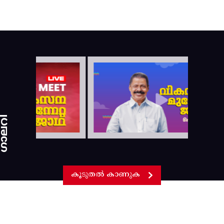
ാലറി
കൂടുതൽ കാണുക