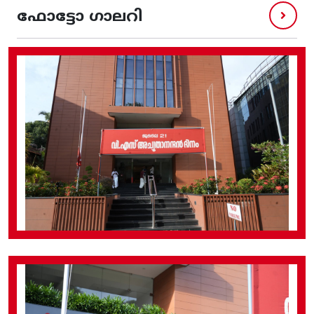
ഫോട്ടോ ഗാലറി