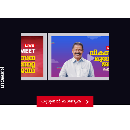
ാലറി
കൂടുതൽ കാണുക