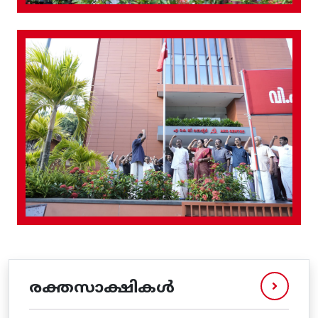
രക്തസാക്ഷികൾ