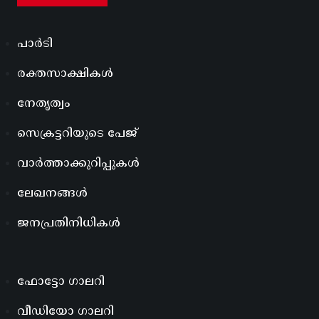
പാർടി
രക്തസാക്ഷികൾ
നേതൃത്വം
സെക്രട്ടറിയുടെ പേജ്
വാർത്താക്കുറിപ്പുകൾ
ലേഖനങ്ങൾ
ജനപ്രതിനിധികൾ
ഫോട്ടോ ഗാലറി
വീഡിയോ ഗാലറി