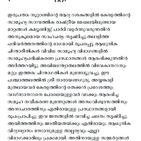
ഇരുപതാം നൂറ്റാണ്ടിന്റെ ആദ്യ ദശകങ്ങളിൽ കേരളത്തിന്റെ
സാമൂഹ്യ-സാമ്പത്തിക രാഷ്ട്രീയ മേഖലയിലുണ്ടായ
മാറ്റങ്ങൾ കമ്യൂണിസ്റ്റ് പാർടി വളർന്നുവരുന്നതിൻ
അനുകൂലമായ സാഹചര്യം സൃഷ്ടിച്ചു.തലാളിത്ത
പരിവർത്തനത്തിന്റെ ഭാഗമായി രൂപപ്പെട്ട ആധുനിക
ചിന്താരീതികൾ വിവിധ സാമൂഹ്യ വിഭാഗങ്ങളിൽ
സാമൂഹ്യപരിഷ്കരണ പ്രസ്ഥാനങ്ങൾ ആരംഭിക്കുന്നതിൻ
അടിത്തറയിട്ടു. അഖിലേന്ത്യാതലത്തിൽ വിവേകാനന്ദനും
മറ്റും ഇത്തരം ചിന്താഗതികൾ മുന്നോട്ടുവച്ചു. ഈ
പശ്ചാത്തലത്തിൽ ശ്രീ നാരായണഗുരു, അയ്യങ്കാളി
മുതലായവർ കേരളത്തിന്റെ തെക്കൻ പ്രദേശത്തും
വാഗ്ഭടാനന്ദനെ പോലെയുള്ളവർ വടക്കും ആരംഭിച്ച
സമൂഹ നവീകരണ മുന്നേറ്റങ്ങൾ അന്ധവിശ്വാസത്തിനും
അനാചാരത്തിനും എതിരായുള്ള പ്രസ്ഥാനങ്ങളായി
രൂപംപ്രാപിച്ചു. ഇവ ജനങ്ങളിൽ വമ്പിച്ച ചലനം സൃഷ്ടിച്ചു.
അയിത്തത്തിനും ജാതീയതയ്ക്കും എതിരായും, ആധുനിക
വിദ്യാഭ്യാസം നേടാനുമുള്ള താല്പര്യവും എല്ലാ
വിഭാഗക്കാരിലും പ്രകടമായി. അതിനായുള്ള സമ്മർദ്ദങ്ങൾ