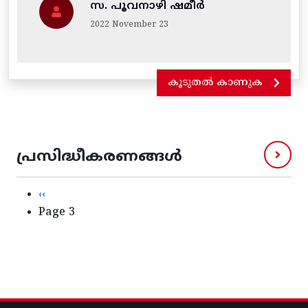
സ. പൂവനാഴി ഷമീർ
2022 November 23
കൂടുതൽ കാണുക
പ്രസിദ്ധീകരണങ്ങൾ
Pagination
Previous page
‹‹
Page 3