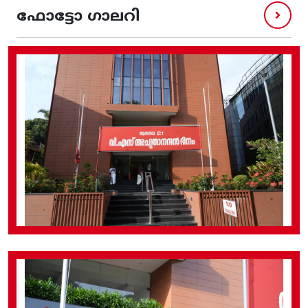
ഫോട്ടോ ഗാലറി