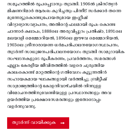
സമൂഹത്തിൽ രൂപപ്പെടാനും തുടങ്ങി. 1906ൽ ക്രിസ്ത്യൻ
മിഷണറിമാർ ആരംഭം കുറിച്ചതും പിന്നീട് സർക്കാർ തന്നെ
മുന്നോട്ടുകൊണ്ടുപോയതുമായ ഇംഗ്ലീഷ്
വിദ്യാഭ്യാസവ്യാപനം, അതിന്റെ ഫലമായി രൂപം കൊണ്ട
ചാന്നാർ കലാപം, 1888ലെ അരുവിപ്പുറം പ്രതിഷ്ഠ, 1891ലെ
മലയാളി മെമ്മോറിയൽ, 1896ലെ ഈഴവ മെമ്മോറിയൽ,
1903ലെ ശ്രീനാരായണ ധർമപരിപാലനയോഗസ്ഥാപനം,
തുടർന്ന് സാധുജനപരിപാലനയോഗം തുടങ്ങി സാമുദായിക
സംഘടനകളുടെ രൂപീകരണം, പ്രവർത്തനം, സമരങ്ങൾ
എല്ലാം കേരളീയ ജീവിതത്തിൽ വളരെ ചുരുങ്ങിയ
കാലംകൊണ്ട് മാറ്റത്തിന്റെ ഗതിവേഗം കൂട്ടുന്നതിൻ
സഹായകമായ ഘടകങ്ങളായി വർത്തിച്ചു. ബ്രിട്ടീഷ്
സാമ്രാജ്യത്തിന്റെ കോളനിവാഴ്ചയിൽ നിന്നുള്ള
വിമോചനത്തിനുവേണ്ടിയുള്ള പ്രസ്ഥാനങ്ങളും അവ
ഉയർത്തിയ പ്രക്ഷോഭസമരങ്ങളും ഇതോടൊപ്പം
വളർന്നുവന്നു.
തുടർന്ന് വായിക്കുക