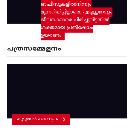
ഓഫീസുകളിൽനിന്നും
മുന്നറിയിപ്പില്ലാതെ എണ്ണൂറോളം
ജീവനക്കാരെ പിരിച്ചുവിട്ടതിൽ‌
ശക്തമായ പ്രതിഷേധം
ഉയരണം
പത്രസമ്മേളനം
കൂടുതൽ കാണുക