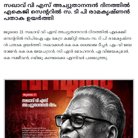
സഖാവ് വി എസ് അച്യുതാനന്ദൻ ദിനത്തിൽ
എകെജി സെന്ററിൽ സ. ടി പി രാമകൃഷ്‌ണൻ
പതാക ഉയർത്തി
ജൂലൈ 21 സഖാവ് വി എസ് അച്യുതാനന്ദൻ ദിനത്തിൽ എകെജി
സെന്ററിൽ സിപിഐ എം കേന്ദ്ര കമ്മിറ്റി അംഗം സ. ടി പി രാമകൃഷ്‌ണ
ൻ പതാക ഉയർത്തി. സഖാക്കൾ കെ കെ ശൈലജ ടീച്ചർ, എം വി ജയ
രാജൻ, കെ കെ ജയചന്ദ്രൻ, സി എൻ മോഹനൻ, എ വിജയകുമാർ,
കെ സജീവൻ, ബിജു കണ്ടക്കൈ എന്നിവർ പങ്കെടുത്തു