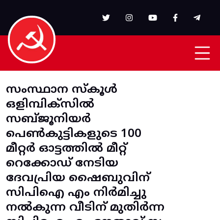
Skip to main content
സംസ്ഥാന സ്‌കൂൾ
ഒളിമ്പിക്സിൽ
സബ്‌ജൂനിയർ
പെൺകുട്ടികളുടെ 100
മീറ്റർ ഓട്ടത്തിൽ മീറ്റ്
റെക്കോഡ് നേടിയ
ദേവപ്രിയ ഷൈബുവിന്
സിപിഐ എം നിർമിച്ചു
നൽകുന്ന വീടിന്‌ മുതിർന്ന