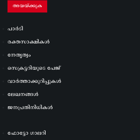
പാർടി
രക്തസാക്ഷികൾ
നേതൃത്വം
സെക്രട്ടറിയുടെ പേജ്
വാർത്താക്കുറിപ്പുകൾ
ലേഖനങ്ങൾ
ജനപ്രതിനിധികൾ
ഫോട്ടോ ഗാലറി