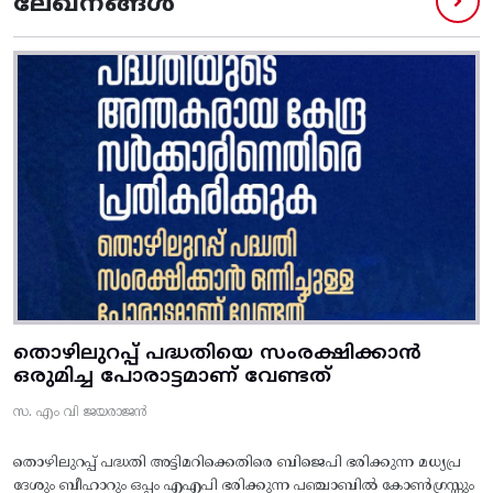
ലേഖനങ്ങൾ
തൊഴിലുറപ്പ് പദ്ധതിയെ സംരക്ഷിക്കാൻ
ഒരുമിച്ച പോരാട്ടമാണ് വേണ്ടത്
സ. എം വി ജയരാജൻ
തൊഴിലുറപ്പ് പദ്ധതി അട്ടിമറിക്കെതിരെ ബിജെപി ഭരിക്കുന്ന മധ്യപ്ര
ദേശും ബീഹാറും ഒപ്പം എഎപി ഭരിക്കുന്ന പഞ്ചാബിൽ കോൺഗ്രസ്സും