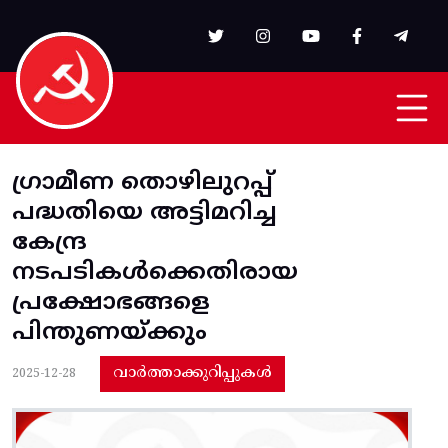
Skip to main content
ഗ്രാമീണ തൊഴിലുറപ്പ്‌
പദ്ധതിയെ അട്ടിമറിച്ച
കേന്ദ്ര
നടപടികൾക്കെതിരായ
പ്രക്ഷോഭങ്ങളെ
പിന്തുണയ്‌ക്കും
വാർത്താക്കുറിപ്പുകൾ
2025-12-28