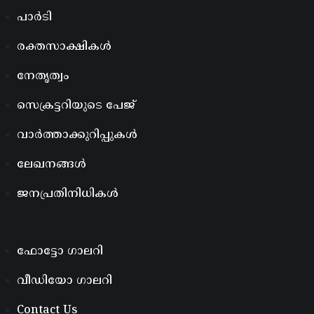
പാർടി
രക്തസാക്ഷികൾ
നേതൃത്വം
സെക്രട്ടറിയുടെ പേജ്
വാർത്താക്കുറിപ്പുകൾ
ലേഖനങ്ങൾ
ജനപ്രതിനിധികൾ
ഫോട്ടോ ഗാലറി
വീഡിയോ ഗാലറി
Contact Us