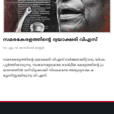
സമരകേരളത്തിൻ്റെ ദ്വയാക്ഷരി വിഎസ്
സ. എം വി ഗോവിന്ദൻ മാസ്റ്റർ
സമരകേരളത്തിൻ്റെ ദ്വയാക്ഷരി വിഎസ് ഓർമ്മയായിട്ട് ഒരു വർഷം
പൂർത്തിയാവുന്നു. സംഭവസമൃദ്ധമായ രാഷ്ട്രീയ കേരളത്തിന്റെ പ്ര
യാണത്തിൽ വഴിവിളക്കായി നിലകൊണ്ട അതുല്യനായ ക
മ്യൂണിസ്റ്റായിരുന്നു വി എസ്.