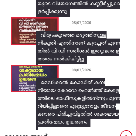
യുടെ വിയോഗത്തിൽ കണ്ണീർപ്പൂക്ക
ളർപ്പിക്കുന്നു
08/07/2026
വീര്യംകുറഞ്ഞ മദ്യത്തിനുള്ള
നികുതി എന്തിനാണ് കുറച്ചത് എന്ന
തിൽ വി ഡി സതീശൻ ഇതുവരെ ഉ
ത്തരം നൽകിയിട്ടില്ല
08/07/2026
മെഡിക്കൽ കോഡിങ് കമ്പ
നിയായ കോറോ ഹെൽത്ത് കേരള
ത്തിലെ ഓഫീസുകളിൽനിന്നും മുന്ന
റിയിപ്പില്ലാതെ എണ്ണൂറോളം ജീവന
ക്കാരെ പിരിച്ചുവിട്ടതിൽ‌ ശക്തമായ
പ്രതിഷേധം ഉയരണം