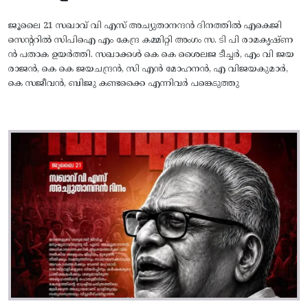
ജൂലൈ 21 സഖാവ് വി എസ് അച്യുതാനന്ദൻ ദിനത്തിൽ എകെജി
സെന്ററിൽ സിപിഐ എം കേന്ദ്ര കമ്മിറ്റി അംഗം സ. ടി പി രാമകൃഷ്‌ണ
ൻ പതാക ഉയർത്തി. സഖാക്കൾ കെ കെ ശൈലജ ടീച്ചർ, എം വി ജയ
രാജൻ, കെ കെ ജയചന്ദ്രൻ, സി എൻ മോഹനൻ, എ വിജയകുമാർ,
കെ സജീവൻ, ബിജു കണ്ടക്കൈ എന്നിവർ പങ്കെടുത്തു