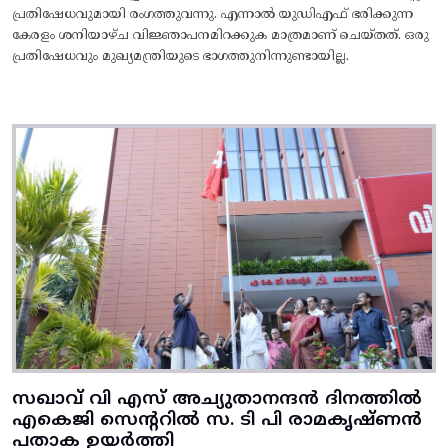
പ്രതിഷേധവുമായി രംഗത്തുവന്നു. എന്നാൽ യുഡിഎഫ് ഭരിക്കുന്ന
കേരളം ശനിയാഴ്ച വിജ്ഞാപനമിറക്കുക മാത്രമാണ് ചെയ്തത്. ഒരു
പ്രതിഷേധവും മുഖ്യമന്ത്രിയുടെ ഭാഗത്തുനിന്നുണ്ടായില്ല.
സഖാവ് വി എസ് അച്യുതാനന്ദൻ ദിനത്തിൽ
എകെജി സെന്ററിൽ സ. ടി പി രാമകൃഷ്‌ണൻ
പതാക ഉയർത്തി