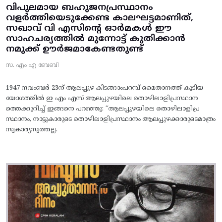
വിപുലമായ ബഹുജനപ്രസ്ഥാനം
വളർത്തിയെടുക്കേണ്ട കാലഘട്ടമാണിത്,
സഖാവ് വി എസിന്റെ ഓർമകൾ ഈ
സാഹചര്യത്തിൽ മുന്നോട്ട്‌ കുതിക്കാൻ
നമുക്ക് ഊർജമാകേണ്ടതുണ്ട്
സ. എം എ ബേബി
1947 നവംബർ 23ന് ആലപ്പുഴ കിടങ്ങാംപറമ്പ്‌ മൈതാനത്ത്‌ കൂടിയ
യോഗത്തിൽ ഇ എം എസ് ആലപ്പുഴയിലെ തൊഴിലാളിപ്രസ്ഥാന
ത്തെക്കുറിച്ച് ഇങ്ങനെ പറഞ്ഞു: “ആലപ്പുഴയിലെ തൊഴിലാളിപ്ര
സ്ഥാനം, നാട്ടുകാരുടെ തൊഴിലാളിപ്രസ്ഥാനം ആലപ്പുഴക്കാരുടെമാത്രം
സ്വകാര്യസ്വത്തല്ല.