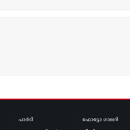
പാർടി
ഫോട്ടോ ഗാലറി