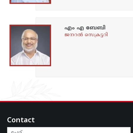
എം എ ബേബി
ജനറൽ സെക്രട്ടറി
Contact