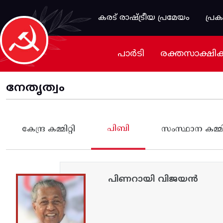
Skip to main content
കരട് രാഷ്ട്രീയ പ്രമേയം
പ്ര
പാർടി
രക്തസാക്ഷി
നേതൃത്വം
പിബി
കേന്ദ്ര കമ്മിറ്റി
സംസ്ഥാന കമ്മിറ
പിണറായി വിജയൻ