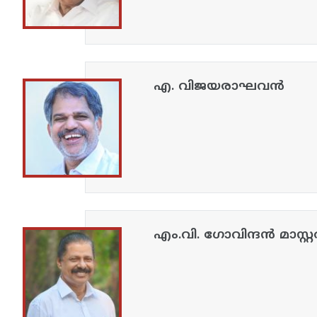
എ. വിജയരാഘവൻ
എം.വി. ഗോവിന്ദൻ മാസ്റ്