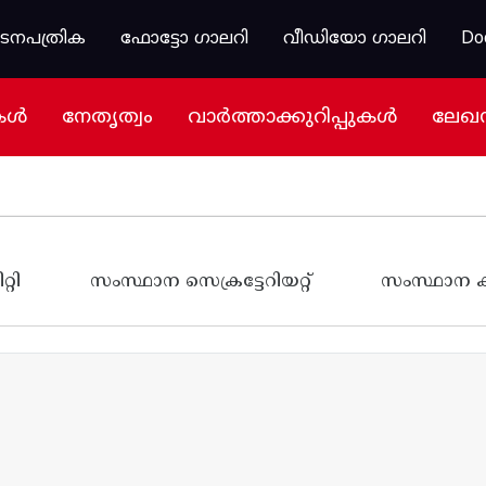
കടനപത്രിക
ഫോട്ടോ ഗാലറി
വീഡിയോ ഗാലറി
Do
കൾ
നേതൃത്വം
വാർത്താക്കുറിപ്പുകൾ
ലേഖ
്റി
സംസ്ഥാന സെക്രട്ടേറിയറ്റ്
സംസ്ഥാന കണ്