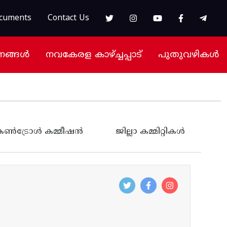
cuments
Contact Us
നങ്ങൾ
നവകേരള കാഴ്ച്ചപ്പാട്
പുതുവഴികൾ
‍ട്രോള്‍ കമ്മീഷന്‍
ജില്ലാ കമ്മിറ്റികൾ