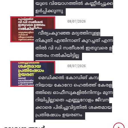
യുടെ വിയോഗത്തിൽ കണ്ണീർപ്പൂക്ക
ളർപ്പിക്കുന്നു
08/07/2026
വീര്യംകുറഞ്ഞ മദ്യത്തിനുള്ള
നികുതി എന്തിനാണ് കുറച്ചത് എന്ന
തിൽ വി ഡി സതീശൻ ഇതുവരെ ഉ
ത്തരം നൽകിയിട്ടില്ല
08/07/2026
മെഡിക്കൽ കോഡിങ് കമ്പ
നിയായ കോറോ ഹെൽത്ത് കേരള
ത്തിലെ ഓഫീസുകളിൽനിന്നും മുന്ന
റിയിപ്പില്ലാതെ എണ്ണൂറോളം ജീവന
ക്കാരെ പിരിച്ചുവിട്ടതിൽ‌ ശക്തമായ
പ്രതിഷേധം ഉയരണം