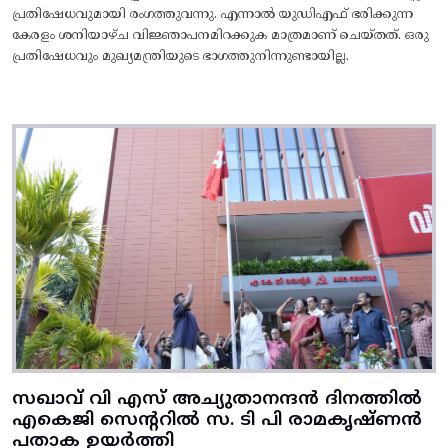
പ്രതിഷേധവുമായി രംഗത്തുവന്നു. എന്നാൽ യുഡിഎഫ് ഭരിക്കുന്ന
കേരളം ശനിയാഴ്ച വിജ്ഞാപനമിറക്കുക മാത്രമാണ് ചെയ്തത്. ഒരു
പ്രതിഷേധവും മുഖ്യമന്ത്രിയുടെ ഭാഗത്തുനിന്നുണ്ടായില്ല.
സഖാവ് വി എസ് അച്യുതാനന്ദൻ ദിനത്തിൽ
എകെജി സെന്ററിൽ സ. ടി പി രാമകൃഷ്‌ണൻ
പതാക ഉയർത്തി