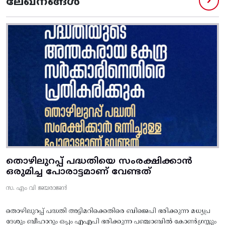
ലേഖനങ്ങൾ
തൊഴിലുറപ്പ് പദ്ധതിയെ സംരക്ഷിക്കാൻ
ഒരുമിച്ച പോരാട്ടമാണ് വേണ്ടത്
സ. എം വി ജയരാജൻ
തൊഴിലുറപ്പ് പദ്ധതി അട്ടിമറിക്കെതിരെ ബിജെപി ഭരിക്കുന്ന മധ്യപ്ര
ദേശും ബീഹാറും ഒപ്പം എഎപി ഭരിക്കുന്ന പഞ്ചാബിൽ കോൺഗ്രസ്സും