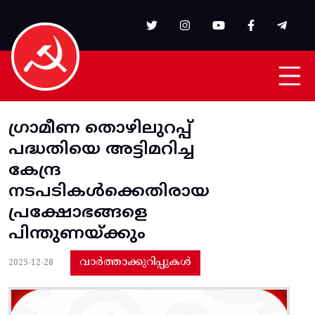
Skip to main content
ഗ്രാമീണ തൊഴിലുറപ്പ്‌
പദ്ധതിയെ അട്ടിമറിച്ച
കേന്ദ്ര
നടപടികൾക്കെതിരായ
പ്രക്ഷോഭങ്ങളെ
പിന്തുണയ്‌ക്കും
വാർത്താക്കുറിപ്പുകൾ
2025-12-28