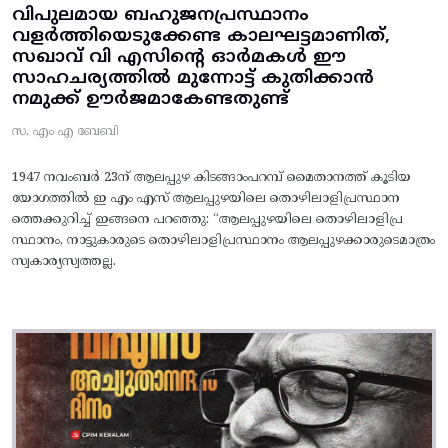
വിപുലമായ ബഹുജനപ്രസ്ഥാനം
വളർത്തിയെടുക്കേണ്ട കാലഘട്ടമാണിത്,
സഖാവ് വി എസിന്റെ ഓർമകൾ ഈ
സാഹചര്യത്തിൽ മുന്നോട്ട്‌ കുതിക്കാൻ
നമുക്ക് ഊർജമാകേണ്ടതുണ്ട്
സ. എം എ ബേബി
1947 നവംബർ 23ന് ആലപ്പുഴ കിടങ്ങാംപറമ്പ്‌ മൈതാനത്ത്‌ കൂടിയ
യോഗത്തിൽ ഇ എം എസ് ആലപ്പുഴയിലെ തൊഴിലാളിപ്രസ്ഥാന
ത്തെക്കുറിച്ച് ഇങ്ങനെ പറഞ്ഞു: “ആലപ്പുഴയിലെ തൊഴിലാളിപ്ര
സ്ഥാനം, നാട്ടുകാരുടെ തൊഴിലാളിപ്രസ്ഥാനം ആലപ്പുഴക്കാരുടെമാത്രം
സ്വകാര്യസ്വത്തല്ല.