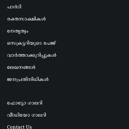
പാർടി
രക്തസാക്ഷികൾ
നേതൃത്വം
സെക്രട്ടറിയുടെ പേജ്
വാർത്താക്കുറിപ്പുകൾ
ലേഖനങ്ങൾ
ജനപ്രതിനിധികൾ
ഫോട്ടോ ഗാലറി
വീഡിയോ ഗാലറി
Contact Us