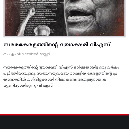
സമരകേരളത്തിൻ്റെ ദ്വയാക്ഷരി വിഎസ്
സ. എം വി ഗോവിന്ദൻ മാസ്റ്റർ
സമരകേരളത്തിൻ്റെ ദ്വയാക്ഷരി വിഎസ് ഓർമ്മയായിട്ട് ഒരു വർഷം
പൂർത്തിയാവുന്നു. സംഭവസമൃദ്ധമായ രാഷ്ട്രീയ കേരളത്തിന്റെ പ്ര
യാണത്തിൽ വഴിവിളക്കായി നിലകൊണ്ട അതുല്യനായ ക
മ്യൂണിസ്റ്റായിരുന്നു വി എസ്.