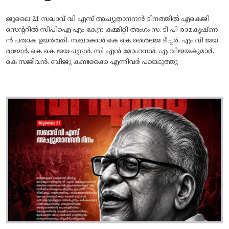
ജൂലൈ 21 സഖാവ് വി എസ് അച്യുതാനന്ദൻ ദിനത്തിൽ എകെജി
സെന്ററിൽ സിപിഐ എം കേന്ദ്ര കമ്മിറ്റി അംഗം സ. ടി പി രാമകൃഷ്‌ണ
ൻ പതാക ഉയർത്തി. സഖാക്കൾ കെ കെ ശൈലജ ടീച്ചർ, എം വി ജയ
രാജൻ, കെ കെ ജയചന്ദ്രൻ, സി എൻ മോഹനൻ, എ വിജയകുമാർ,
കെ സജീവൻ, ബിജു കണ്ടക്കൈ എന്നിവർ പങ്കെടുത്തു