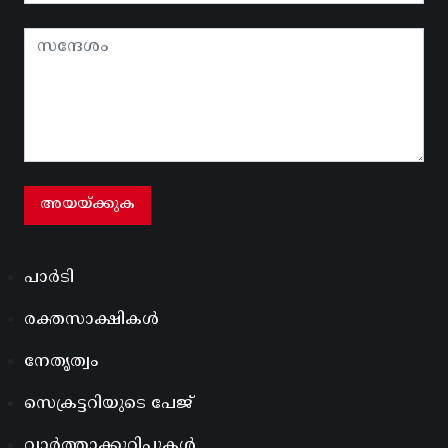
പാർടി
രക്തസാക്ഷികൾ
നേതൃത്വം
സെക്രട്ടറിയുടെ പേജ്
വാർത്താക്കുറിപ്പുകൾ