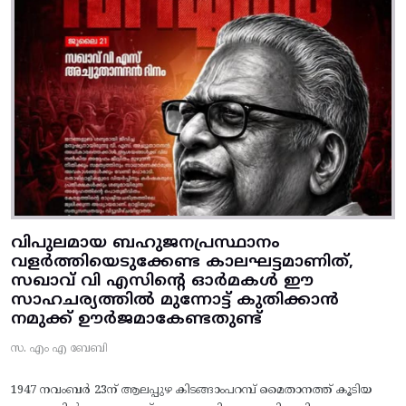
വിപുലമായ ബഹുജനപ്രസ്ഥാനം
വളർത്തിയെടുക്കേണ്ട കാലഘട്ടമാണിത്,
സഖാവ് വി എസിന്റെ ഓർമകൾ ഈ
സാഹചര്യത്തിൽ മുന്നോട്ട്‌ കുതിക്കാൻ
നമുക്ക് ഊർജമാകേണ്ടതുണ്ട്
സ. എം എ ബേബി
1947 നവംബർ 23ന് ആലപ്പുഴ കിടങ്ങാംപറമ്പ്‌ മൈതാനത്ത്‌ കൂടിയ