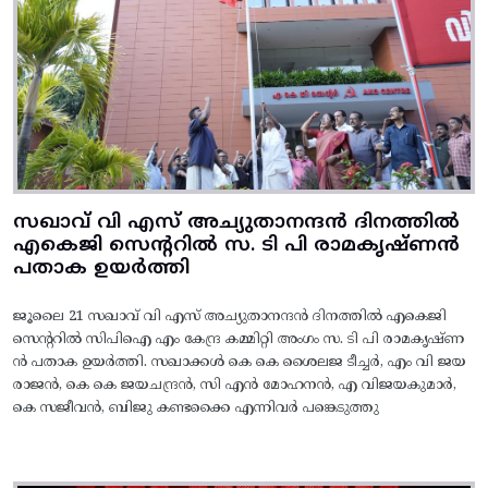
സഖാവ് വി എസ് അച്യുതാനന്ദൻ ദിനത്തിൽ
എകെജി സെന്ററിൽ സ. ടി പി രാമകൃഷ്‌ണൻ
പതാക ഉയർത്തി
ജൂലൈ 21 സഖാവ് വി എസ് അച്യുതാനന്ദൻ ദിനത്തിൽ എകെജി
സെന്ററിൽ സിപിഐ എം കേന്ദ്ര കമ്മിറ്റി അംഗം സ. ടി പി രാമകൃഷ്‌ണ
ൻ പതാക ഉയർത്തി. സഖാക്കൾ കെ കെ ശൈലജ ടീച്ചർ, എം വി ജയ
രാജൻ, കെ കെ ജയചന്ദ്രൻ, സി എൻ മോഹനൻ, എ വിജയകുമാർ,
കെ സജീവൻ, ബിജു കണ്ടക്കൈ എന്നിവർ പങ്കെടുത്തു