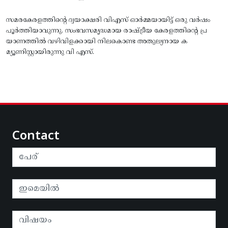
സമരകേരളത്തിൻ്റെ ദ്വയാക്ഷരി വിഎസ് ഓർമ്മയായിട്ട് ഒരു വർഷം
പൂർത്തിയാവുന്നു. സംഭവസമൃദ്ധമായ രാഷ്ട്രീയ കേരളത്തിന്റെ പ്ര
യാണത്തിൽ വഴിവിളക്കായി നിലകൊണ്ട അതുല്യനായ ക
മ്യൂണിസ്റ്റായിരുന്നു വി എസ്.
Contact