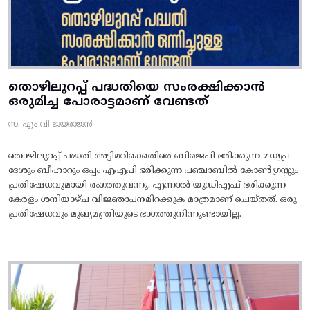
തൊഴിലുറപ്പ് പദ്ധതിയെ സംരക്ഷിക്കാൻ
ഒരുമിച്ച പോരാട്ടമാണ് വേണ്ടത്
സ. എം വി ജയരാജൻ
തൊഴിലുറപ്പ് പദ്ധതി അട്ടിമറിക്കെതിരെ ബിജെപി ഭരിക്കുന്ന മധ്യപ്ര
ദേശും ബീഹാറും ഒപ്പം എഎപി ഭരിക്കുന്ന പഞ്ചാബിൽ കോൺഗ്രസ്സും
പ്രതിഷേധവുമായി രംഗത്തുവന്നു. എന്നാൽ യുഡിഎഫ് ഭരിക്കുന്ന
കേരളം ശനിയാഴ്ച വിജ്ഞാപനമിറക്കുക മാത്രമാണ് ചെയ്തത്. ഒരു
പ്രതിഷേധവും മുഖ്യമന്ത്രിയുടെ ഭാഗത്തുനിന്നുണ്ടായില്ല.