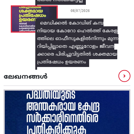
ത്തരം നൽകിയിട്ടില്ല
08/07/2026
മെഡിക്കൽ കോഡിങ് കമ്പ
നിയായ കോറോ ഹെൽത്ത് കേരള
ത്തിലെ ഓഫീസുകളിൽനിന്നും മുന്ന
റിയിപ്പില്ലാതെ എണ്ണൂറോളം ജീവന
ക്കാരെ പിരിച്ചുവിട്ടതിൽ‌ ശക്തമായ
പ്രതിഷേധം ഉയരണം
ലേഖനങ്ങൾ