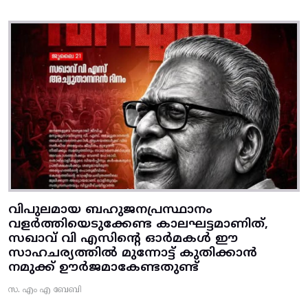
വിപുലമായ ബഹുജനപ്രസ്ഥാനം
വളർത്തിയെടുക്കേണ്ട കാലഘട്ടമാണിത്,
സഖാവ് വി എസിന്റെ ഓർമകൾ ഈ
സാഹചര്യത്തിൽ മുന്നോട്ട്‌ കുതിക്കാൻ
നമുക്ക് ഊർജമാകേണ്ടതുണ്ട്
സ. എം എ ബേബി