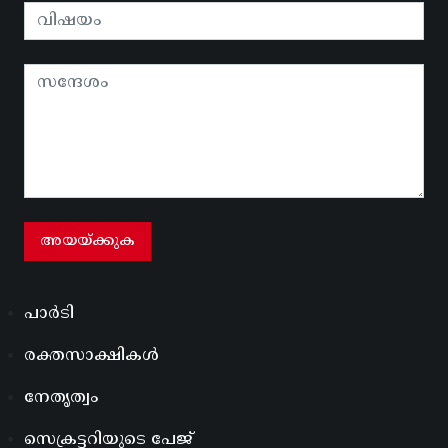
പാർടി
രക്തസാക്ഷികൾ
നേതൃത്വം
സെക്രട്ടറിയുടെ പേജ്