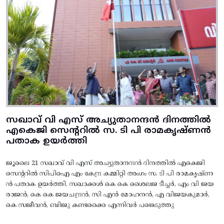
സഖാവ് വി എസ് അച്യുതാനന്ദൻ ദിനത്തിൽ
എകെജി സെന്ററിൽ സ. ടി പി രാമകൃഷ്‌ണൻ
പതാക ഉയർത്തി
ജൂലൈ 21 സഖാവ് വി എസ് അച്യുതാനന്ദൻ ദിനത്തിൽ എകെജി
സെന്ററിൽ സിപിഐ എം കേന്ദ്ര കമ്മിറ്റി അംഗം സ. ടി പി രാമകൃഷ്‌ണ
ൻ പതാക ഉയർത്തി. സഖാക്കൾ കെ കെ ശൈലജ ടീച്ചർ, എം വി ജയ
രാജൻ, കെ കെ ജയചന്ദ്രൻ, സി എൻ മോഹനൻ, എ വിജയകുമാർ,
കെ സജീവൻ, ബിജു കണ്ടക്കൈ എന്നിവർ പങ്കെടുത്തു