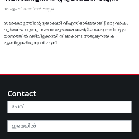
സ. എം വി ഗോവിന്ദൻ മാസ്റ്റർ
സമരകേരളത്തിൻ്റെ ദ്വയാക്ഷരി വിഎസ് ഓർമ്മയായിട്ട് ഒരു വർഷം
പൂർത്തിയാവുന്നു. സംഭവസമൃദ്ധമായ രാഷ്ട്രീയ കേരളത്തിന്റെ പ്ര
യാണത്തിൽ വഴിവിളക്കായി നിലകൊണ്ട അതുല്യനായ ക
മ്യൂണിസ്റ്റായിരുന്നു വി എസ്.
Contact