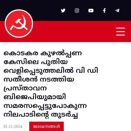
Skip to main content
കൊടകര കുഴൽപ്പണ
കേസിലെ പുതിയ
വെളിപ്പെടുത്തലിൽ വി ഡി
സതീശൻ നടത്തിയ
പ്രസ്താവന
ബിജെപിയുമായി
സമരസപ്പെട്ടുപോകുന്ന
നിലപാടിന്റെ തുടർച്ച
ലേഖനങ്ങൾ
01-11-2024