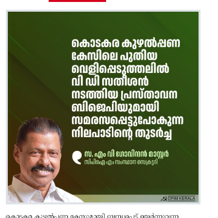
കൊടകര കുഴൽപ്പണ കേസുമായി ബന്ധപ്പെട്ട് ഉയർന്നുവന്ന