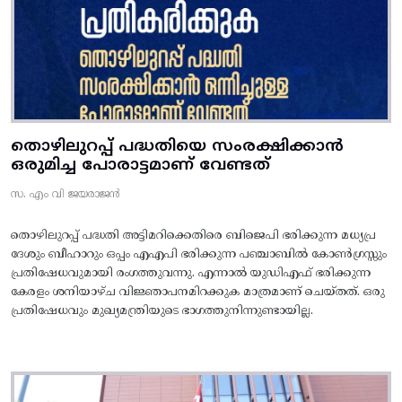
തൊഴിലുറപ്പ് പദ്ധതിയെ സംരക്ഷിക്കാൻ
ഒരുമിച്ച പോരാട്ടമാണ് വേണ്ടത്
സ. എം വി ജയരാജൻ
തൊഴിലുറപ്പ് പദ്ധതി അട്ടിമറിക്കെതിരെ ബിജെപി ഭരിക്കുന്ന മധ്യപ്ര
ദേശും ബീഹാറും ഒപ്പം എഎപി ഭരിക്കുന്ന പഞ്ചാബിൽ കോൺഗ്രസ്സും
പ്രതിഷേധവുമായി രംഗത്തുവന്നു. എന്നാൽ യുഡിഎഫ് ഭരിക്കുന്ന
കേരളം ശനിയാഴ്ച വിജ്ഞാപനമിറക്കുക മാത്രമാണ് ചെയ്തത്. ഒരു
പ്രതിഷേധവും മുഖ്യമന്ത്രിയുടെ ഭാഗത്തുനിന്നുണ്ടായില്ല.