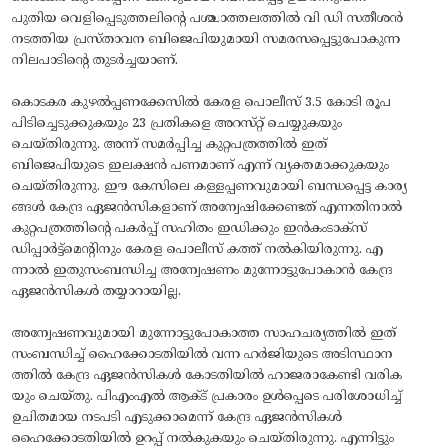
പുതിയ വെളിപ്പെടുത്തലിൻ്റെ പശ്ചാത്തലത്തിൽ വി ഡി സതീശൻ
നടത്തിയ പ്രസ്താവന ബിജെപിയുമായി സമരസപ്പെട്ടുപോകുന്ന
നിലപാടിന്റെ തുടർച്ചയാണ്.
കൊടകര കുഴൽപ്പണക്കേസിൽ കേരള പൊലീസ് 3.5 കോടി രൂപ
പിടിച്ചെടുക്കുകയും 23 പ്രതികളെ അറസ്‌റ്റ് ചെയ്യുകയും
ചെയ്‌തിരുന്നു. അന്ന് സമർപ്പിച്ച കുറ്റപത്രത്തിൽ ഇത്
ബിജെപിയുടെ ഇലക്ഷൻ പണമാണ് എന്ന് വ്യക്തമാക്കുകയും
ചെയ്‌തിരുന്നു. ഈ കേസിലെ കള്ളപ്പണവുമായി ബന്ധപ്പെട്ട കാര്യ
ങ്ങൾ കേന്ദ്ര ഏജൻസികളാണ് അന്വേഷിക്കേണ്ടത് എന്നതിനാൽ
കുറ്റപത്രത്തിന്റെ പകർപ്പ് സഹിതം ഇഡിക്കും ഇൻകംടാക്‌സ്
ഡിപ്പാർട്ട്മെന്റിനും കേരള പൊലീസ് കത്ത് നൽകിയിരുന്നു. എ
ന്നാൽ ഇതുസംബന്ധിച്ച അന്വേഷണം മുന്നോട്ടുപോകാൻ കേന്ദ്ര
ഏജൻസികൾ തയ്യാറായില്ല.
അന്വേഷണവുമായി മുന്നോട്ടുപോകാത്ത സാഹചര്യത്തിൽ ഇത്
സംബന്ധിച്ച് ഹൈക്കോടതിയിൽ വന്ന ഹർജിയുടെ അടിസ്ഥാന
ത്തിൽ കേന്ദ്ര ഏജൻസികൾ കോടതിയിൽ ഹാജരാകേണ്ടി വരിക
യും ചെയ്തു‌. പിഎംഎൽ ആക്ട് പ്രകാരം ഉൾപ്പെടെ പരിശോധിച്ച്
ഉചിതമായ നടപടി എടുക്കാമെന്ന് കേന്ദ്ര ഏജൻസികൾ
ഹൈക്കോടതിയിൽ ഉറപ്പ് നൽകുകയും ചെയ്തിരുന്നു. എന്നിട്ടും