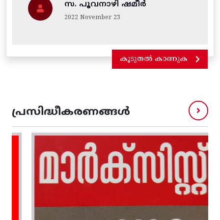
സ. പൂവനാഴി ഷമീർ
2022 November 23
കൂടുതൽ കാണുക
പ്രസിദ്ധീകരണങ്ങൾ