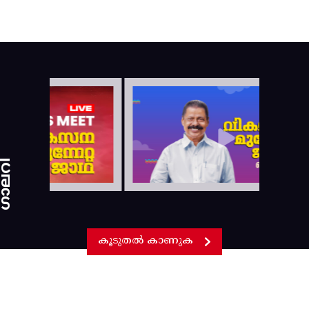
ാലറി
കൂടുതൽ കാണുക