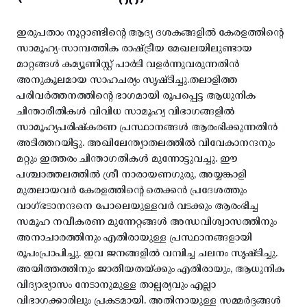
ഇരുപതാം നൂറ്റാണ്ടിന്റെ ആദ്യ ദശകങ്ങളിൽ കേരളത്തിന്റെ
സാമൂഹ്യ-സാമ്പത്തിക രാഷ്ട്രീയ മേഖലയിലുണ്ടായ
മാറ്റങ്ങൾ കമ്യൂണിസ്റ്റ് പാർടി വളർന്നുവരുന്നതിൻ
അനുകൂലമായ സാഹചര്യം സൃഷ്ടിച്ചു.തലാളിത്ത
പരിവർത്തനത്തിന്റെ ഭാഗമായി രൂപപ്പെട്ട ആധുനിക
ചിന്താരീതികൾ വിവിധ സാമൂഹ്യ വിഭാഗങ്ങളിൽ
സാമൂഹ്യപരിഷ്കരണ പ്രസ്ഥാനങ്ങൾ ആരംഭിക്കുന്നതിൻ
അടിത്തറയിട്ടു. അഖിലേന്ത്യാതലത്തിൽ വിവേകാനന്ദനും
മറ്റും ഇത്തരം ചിന്താഗതികൾ മുന്നോട്ടുവച്ചു. ഈ
പശ്ചാത്തലത്തിൽ ശ്രീ നാരായണഗുരു, അയ്യങ്കാളി
മുതലായവർ കേരളത്തിന്റെ തെക്കൻ പ്രദേശത്തും
വാഗ്ഭടാനന്ദനെ പോലെയുള്ളവർ വടക്കും ആരംഭിച്ച
സമൂഹ നവീകരണ മുന്നേറ്റങ്ങൾ അന്ധവിശ്വാസത്തിനും
അനാചാരത്തിനും എതിരായുള്ള പ്രസ്ഥാനങ്ങളായി
രൂപംപ്രാപിച്ചു. ഇവ ജനങ്ങളിൽ വമ്പിച്ച ചലനം സൃഷ്ടിച്ചു.
അയിത്തത്തിനും ജാതീയതയ്ക്കും എതിരായും, ആധുനിക
വിദ്യാഭ്യാസം നേടാനുമുള്ള താല്പര്യവും എല്ലാ
വിഭാഗക്കാരിലും പ്രകടമായി. അതിനായുള്ള സമ്മർദ്ദങ്ങൾ