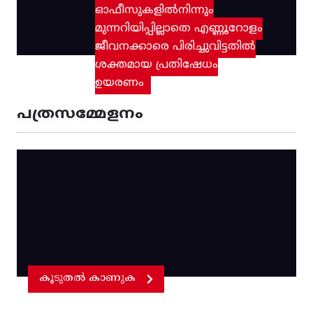
ഓഫീസുകളിൽനിന്നും
മുന്നറിയിപ്പില്ലാതെ എണ്ണൂറോളം
ജീവനക്കാരെ പിരിച്ചുവിട്ടതിൽ‌
ശക്തമായ പ്രതിഷേധം
ഉയരണം
പത്രസമ്മേളനം
കൂടുതൽ കാണുക