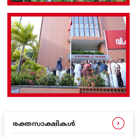
രക്തസാക്ഷികൾ