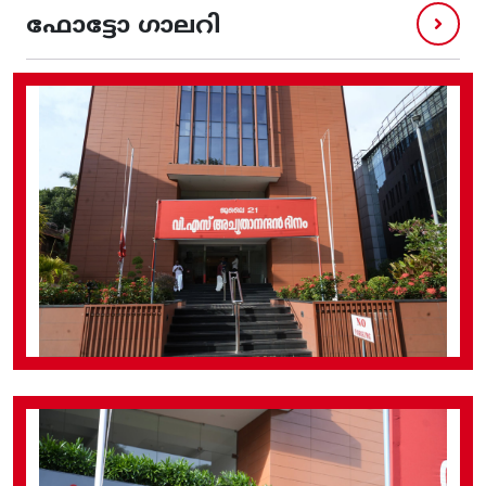
ഫോട്ടോ ഗാലറി