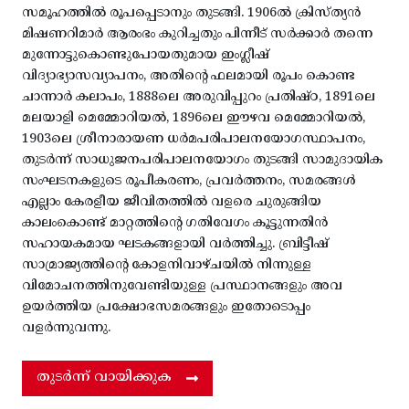
സമൂഹത്തിൽ രൂപപ്പെടാനും തുടങ്ങി. 1906ൽ ക്രിസ്ത്യൻ
മിഷണറിമാർ ആരംഭം കുറിച്ചതും പിന്നീട് സർക്കാർ തന്നെ
മുന്നോട്ടുകൊണ്ടുപോയതുമായ ഇംഗ്ലീഷ്
വിദ്യാഭ്യാസവ്യാപനം, അതിന്റെ ഫലമായി രൂപം കൊണ്ട
ചാന്നാർ കലാപം, 1888ലെ അരുവിപ്പുറം പ്രതിഷ്ഠ, 1891ലെ
മലയാളി മെമ്മോറിയൽ, 1896ലെ ഈഴവ മെമ്മോറിയൽ,
1903ലെ ശ്രീനാരായണ ധർമപരിപാലനയോഗസ്ഥാപനം,
തുടർന്ന് സാധുജനപരിപാലനയോഗം തുടങ്ങി സാമുദായിക
സംഘടനകളുടെ രൂപീകരണം, പ്രവർത്തനം, സമരങ്ങൾ
എല്ലാം കേരളീയ ജീവിതത്തിൽ വളരെ ചുരുങ്ങിയ
കാലംകൊണ്ട് മാറ്റത്തിന്റെ ഗതിവേഗം കൂട്ടുന്നതിൻ
സഹായകമായ ഘടകങ്ങളായി വർത്തിച്ചു. ബ്രിട്ടീഷ്
സാമ്രാജ്യത്തിന്റെ കോളനിവാഴ്ചയിൽ നിന്നുള്ള
വിമോചനത്തിനുവേണ്ടിയുള്ള പ്രസ്ഥാനങ്ങളും അവ
ഉയർത്തിയ പ്രക്ഷോഭസമരങ്ങളും ഇതോടൊപ്പം
വളർന്നുവന്നു.
തുടർന്ന് വായിക്കുക