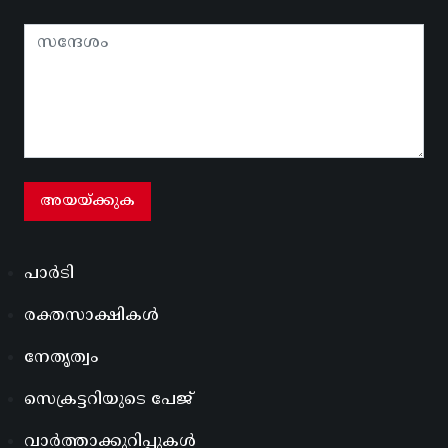
പാർടി
രക്തസാക്ഷികൾ
നേതൃത്വം
സെക്രട്ടറിയുടെ പേജ്
വാർത്താക്കുറിപ്പുകൾ