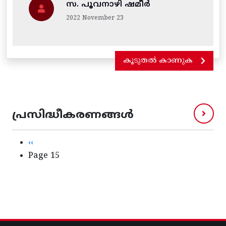
സ. പൂവനാഴി ഷമീർ
2022 November 23
കൂടുതൽ കാണുക
പ്രസിദ്ധീകരണങ്ങൾ
Pagination
Previous page
‹‹
Page 15