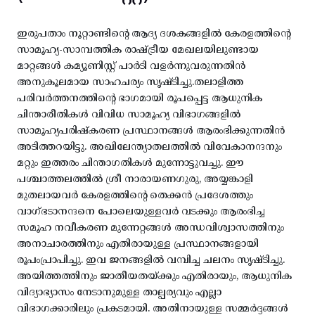
ഇരുപതാം നൂറ്റാണ്ടിന്റെ ആദ്യ ദശകങ്ങളിൽ കേരളത്തിന്റെ
സാമൂഹ്യ-സാമ്പത്തിക രാഷ്ട്രീയ മേഖലയിലുണ്ടായ
മാറ്റങ്ങൾ കമ്യൂണിസ്റ്റ് പാർടി വളർന്നുവരുന്നതിൻ
അനുകൂലമായ സാഹചര്യം സൃഷ്ടിച്ചു.തലാളിത്ത
പരിവർത്തനത്തിന്റെ ഭാഗമായി രൂപപ്പെട്ട ആധുനിക
ചിന്താരീതികൾ വിവിധ സാമൂഹ്യ വിഭാഗങ്ങളിൽ
സാമൂഹ്യപരിഷ്കരണ പ്രസ്ഥാനങ്ങൾ ആരംഭിക്കുന്നതിൻ
അടിത്തറയിട്ടു. അഖിലേന്ത്യാതലത്തിൽ വിവേകാനന്ദനും
മറ്റും ഇത്തരം ചിന്താഗതികൾ മുന്നോട്ടുവച്ചു. ഈ
പശ്ചാത്തലത്തിൽ ശ്രീ നാരായണഗുരു, അയ്യങ്കാളി
മുതലായവർ കേരളത്തിന്റെ തെക്കൻ പ്രദേശത്തും
വാഗ്ഭടാനന്ദനെ പോലെയുള്ളവർ വടക്കും ആരംഭിച്ച
സമൂഹ നവീകരണ മുന്നേറ്റങ്ങൾ അന്ധവിശ്വാസത്തിനും
അനാചാരത്തിനും എതിരായുള്ള പ്രസ്ഥാനങ്ങളായി
രൂപംപ്രാപിച്ചു. ഇവ ജനങ്ങളിൽ വമ്പിച്ച ചലനം സൃഷ്ടിച്ചു.
അയിത്തത്തിനും ജാതീയതയ്ക്കും എതിരായും, ആധുനിക
വിദ്യാഭ്യാസം നേടാനുമുള്ള താല്പര്യവും എല്ലാ
വിഭാഗക്കാരിലും പ്രകടമായി. അതിനായുള്ള സമ്മർദ്ദങ്ങൾ