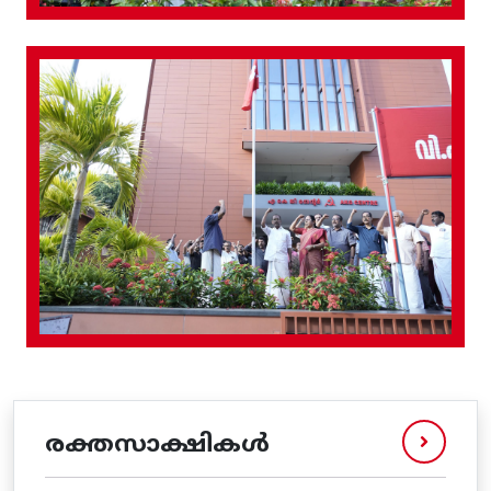
രക്തസാക്ഷികൾ