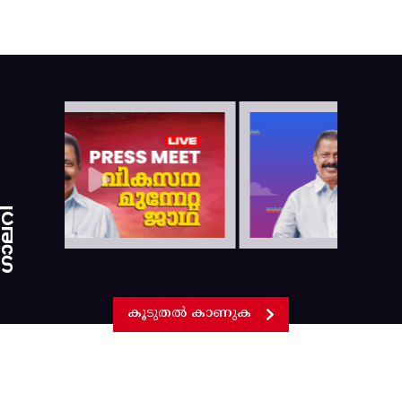
ാലറി
കൂടുതൽ കാണുക