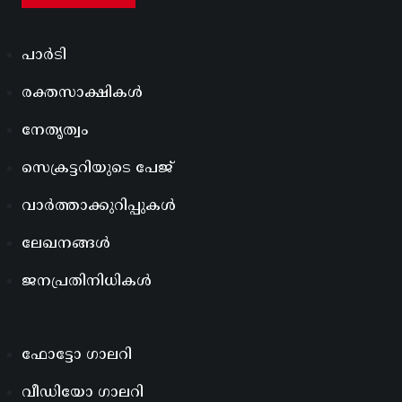
പാർടി
രക്തസാക്ഷികൾ
നേതൃത്വം
സെക്രട്ടറിയുടെ പേജ്
വാർത്താക്കുറിപ്പുകൾ
ലേഖനങ്ങൾ
ജനപ്രതിനിധികൾ
ഫോട്ടോ ഗാലറി
വീഡിയോ ഗാലറി