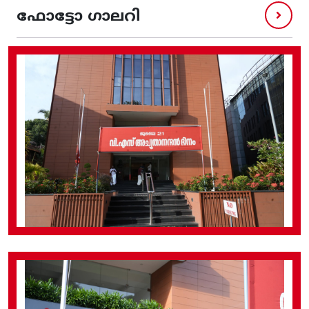
ഫോട്ടോ ഗാലറി