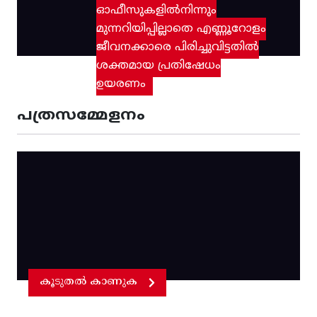
ഓഫീസുകളിൽനിന്നും
മുന്നറിയിപ്പില്ലാതെ എണ്ണൂറോളം
ജീവനക്കാരെ പിരിച്ചുവിട്ടതിൽ‌
ശക്തമായ പ്രതിഷേധം
ഉയരണം
പത്രസമ്മേളനം
കൂടുതൽ കാണുക