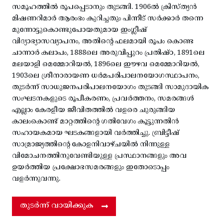
സമൂഹത്തിൽ രൂപപ്പെടാനും തുടങ്ങി. 1906ൽ ക്രിസ്ത്യൻ
മിഷണറിമാർ ആരംഭം കുറിച്ചതും പിന്നീട് സർക്കാർ തന്നെ
മുന്നോട്ടുകൊണ്ടുപോയതുമായ ഇംഗ്ലീഷ്
വിദ്യാഭ്യാസവ്യാപനം, അതിന്റെ ഫലമായി രൂപം കൊണ്ട
ചാന്നാർ കലാപം, 1888ലെ അരുവിപ്പുറം പ്രതിഷ്ഠ, 1891ലെ
മലയാളി മെമ്മോറിയൽ, 1896ലെ ഈഴവ മെമ്മോറിയൽ,
1903ലെ ശ്രീനാരായണ ധർമപരിപാലനയോഗസ്ഥാപനം,
തുടർന്ന് സാധുജനപരിപാലനയോഗം തുടങ്ങി സാമുദായിക
സംഘടനകളുടെ രൂപീകരണം, പ്രവർത്തനം, സമരങ്ങൾ
എല്ലാം കേരളീയ ജീവിതത്തിൽ വളരെ ചുരുങ്ങിയ
കാലംകൊണ്ട് മാറ്റത്തിന്റെ ഗതിവേഗം കൂട്ടുന്നതിൻ
സഹായകമായ ഘടകങ്ങളായി വർത്തിച്ചു. ബ്രിട്ടീഷ്
സാമ്രാജ്യത്തിന്റെ കോളനിവാഴ്ചയിൽ നിന്നുള്ള
വിമോചനത്തിനുവേണ്ടിയുള്ള പ്രസ്ഥാനങ്ങളും അവ
ഉയർത്തിയ പ്രക്ഷോഭസമരങ്ങളും ഇതോടൊപ്പം
വളർന്നുവന്നു.
തുടർന്ന് വായിക്കുക