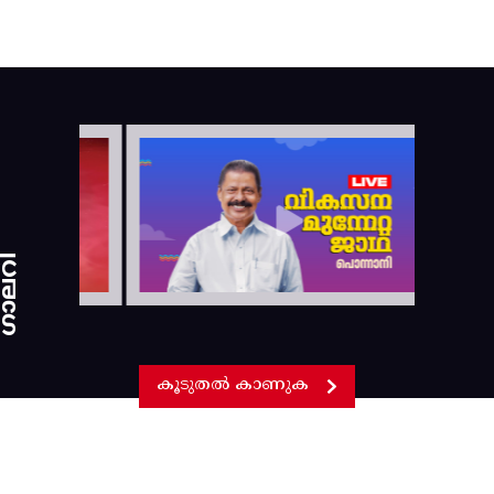
ാലറി
കൂടുതൽ കാണുക