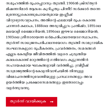
സമൂഹത്തിൽ രൂപപ്പെടാനും തുടങ്ങി. 1906ൽ ക്രിസ്ത്യൻ
മിഷണറിമാർ ആരംഭം കുറിച്ചതും പിന്നീട് സർക്കാർ തന്നെ
മുന്നോട്ടുകൊണ്ടുപോയതുമായ ഇംഗ്ലീഷ്
വിദ്യാഭ്യാസവ്യാപനം, അതിന്റെ ഫലമായി രൂപം കൊണ്ട
ചാന്നാർ കലാപം, 1888ലെ അരുവിപ്പുറം പ്രതിഷ്ഠ, 1891ലെ
മലയാളി മെമ്മോറിയൽ, 1896ലെ ഈഴവ മെമ്മോറിയൽ,
1903ലെ ശ്രീനാരായണ ധർമപരിപാലനയോഗസ്ഥാപനം,
തുടർന്ന് സാധുജനപരിപാലനയോഗം തുടങ്ങി സാമുദായിക
സംഘടനകളുടെ രൂപീകരണം, പ്രവർത്തനം, സമരങ്ങൾ
എല്ലാം കേരളീയ ജീവിതത്തിൽ വളരെ ചുരുങ്ങിയ
കാലംകൊണ്ട് മാറ്റത്തിന്റെ ഗതിവേഗം കൂട്ടുന്നതിൻ
സഹായകമായ ഘടകങ്ങളായി വർത്തിച്ചു. ബ്രിട്ടീഷ്
സാമ്രാജ്യത്തിന്റെ കോളനിവാഴ്ചയിൽ നിന്നുള്ള
വിമോചനത്തിനുവേണ്ടിയുള്ള പ്രസ്ഥാനങ്ങളും അവ
ഉയർത്തിയ പ്രക്ഷോഭസമരങ്ങളും ഇതോടൊപ്പം
വളർന്നുവന്നു.
തുടർന്ന് വായിക്കുക