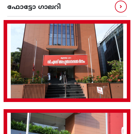
ഫോട്ടോ ഗാലറി