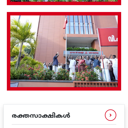
രക്തസാക്ഷികൾ