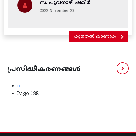
സ. പൂവനാഴി ഷമീർ
2022 November 23
കൂടുതൽ കാണുക
പ്രസിദ്ധീകരണങ്ങൾ
Pagination
Previous page
‹‹
Page 188