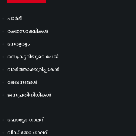
പാർടി
രക്തസാക്ഷികൾ
നേതൃത്വം
സെക്രട്ടറിയുടെ പേജ്
വാർത്താക്കുറിപ്പുകൾ
ലേഖനങ്ങൾ
ജനപ്രതിനിധികൾ
ഫോട്ടോ ഗാലറി
വീഡിയോ ഗാലറി