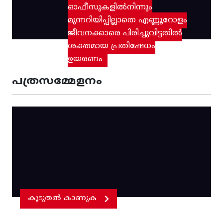
ഓഫീസുകളിൽനിന്നും
മുന്നറിയിപ്പില്ലാതെ എണ്ണൂറോളം
ജീവനക്കാരെ പിരിച്ചുവിട്ടതിൽ‌
ശക്തമായ പ്രതിഷേധം
ഉയരണം
പത്രസമ്മേളനം
കൂടുതൽ കാണുക