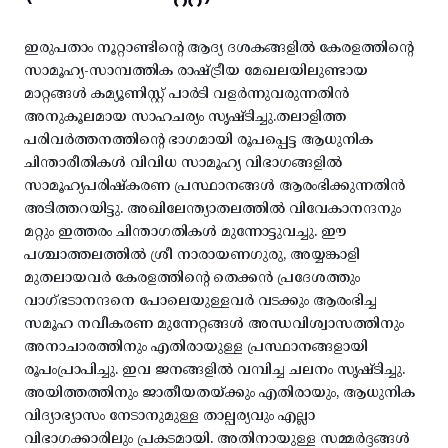
ഇരുപതാം നൂറ്റാണ്ടിന്റെ ആദ്യ ദശകങ്ങളിൽ കേരളത്തിന്റെ
സാമൂഹ്യ-സാമ്പത്തിക രാഷ്ട്രീയ മേഖലയിലുണ്ടായ
മാറ്റങ്ങൾ കമ്യൂണിസ്റ്റ് പാർടി വളർന്നുവരുന്നതിൻ
അനുകൂലമായ സാഹചര്യം സൃഷ്ടിച്ചു.തലാളിത്ത
പരിവർത്തനത്തിന്റെ ഭാഗമായി രൂപപ്പെട്ട ആധുനിക
ചിന്താരീതികൾ വിവിധ സാമൂഹ്യ വിഭാഗങ്ങളിൽ
സാമൂഹ്യപരിഷ്കരണ പ്രസ്ഥാനങ്ങൾ ആരംഭിക്കുന്നതിൻ
അടിത്തറയിട്ടു. അഖിലേന്ത്യാതലത്തിൽ വിവേകാനന്ദനും
മറ്റും ഇത്തരം ചിന്താഗതികൾ മുന്നോട്ടുവച്ചു. ഈ
പശ്ചാത്തലത്തിൽ ശ്രീ നാരായണഗുരു, അയ്യങ്കാളി
മുതലായവർ കേരളത്തിന്റെ തെക്കൻ പ്രദേശത്തും
വാഗ്ഭടാനന്ദനെ പോലെയുള്ളവർ വടക്കും ആരംഭിച്ച
സമൂഹ നവീകരണ മുന്നേറ്റങ്ങൾ അന്ധവിശ്വാസത്തിനും
അനാചാരത്തിനും എതിരായുള്ള പ്രസ്ഥാനങ്ങളായി
രൂപംപ്രാപിച്ചു. ഇവ ജനങ്ങളിൽ വമ്പിച്ച ചലനം സൃഷ്ടിച്ചു.
അയിത്തത്തിനും ജാതീയതയ്ക്കും എതിരായും, ആധുനിക
വിദ്യാഭ്യാസം നേടാനുമുള്ള താല്പര്യവും എല്ലാ
വിഭാഗക്കാരിലും പ്രകടമായി. അതിനായുള്ള സമ്മർദ്ദങ്ങൾ