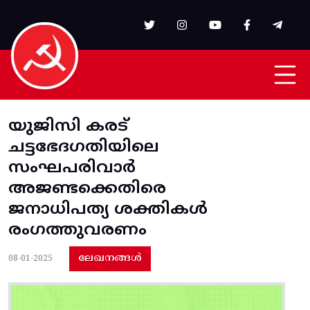
Skip to main content
യുജിസി കരട്
ചട്ടഭേദഗതിയിലെ
സംഘപരിവാർ
അജണ്ടക്കെതിരെ
ജനാധിപത്യ ശക്തികൾ
രംഗത്തുവരണം
ലേഖനങ്ങൾ
08-01-2025