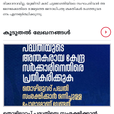
രിക്കാനാവില്ല. യുജിസി കരട് ചട്ടഭേദഗതിയിലെ സംഘപരിവാർ അ
ജണ്ടക്കെതിരെ രാജ്യത്തെ ജനാധിപത്യ ശക്തികൾ രംഗത്തുവര
ണം എന്നഭ്യർത്ഥിക്കുന്നു.
കൂടുതൽ ലേഖനങ്ങൾ
തൊഴിലുറപ്പ് പദ്ധതിയെ സംരക്ഷിക്കാൻ