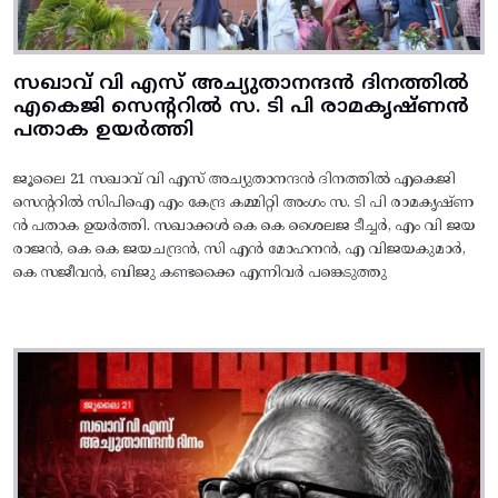
സഖാവ് വി എസ് അച്യുതാനന്ദൻ ദിനത്തിൽ
എകെജി സെന്ററിൽ സ. ടി പി രാമകൃഷ്‌ണൻ
പതാക ഉയർത്തി
ജൂലൈ 21 സഖാവ് വി എസ് അച്യുതാനന്ദൻ ദിനത്തിൽ എകെജി
സെന്ററിൽ സിപിഐ എം കേന്ദ്ര കമ്മിറ്റി അംഗം സ. ടി പി രാമകൃഷ്‌ണ
ൻ പതാക ഉയർത്തി. സഖാക്കൾ കെ കെ ശൈലജ ടീച്ചർ, എം വി ജയ
രാജൻ, കെ കെ ജയചന്ദ്രൻ, സി എൻ മോഹനൻ, എ വിജയകുമാർ,
കെ സജീവൻ, ബിജു കണ്ടക്കൈ എന്നിവർ പങ്കെടുത്തു