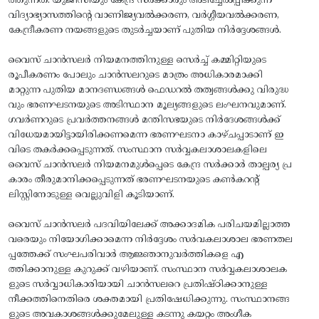
ത്തുന്നത്. യുജിസിയും കേന്ദ്ര സർക്കാരും അടിച്ചേൽപ്പിക്കുന്ന
വിദ്യാഭ്യാസത്തിന്റെ വാണിജ്യവൽക്കരണ, വർഗ്ഗീയവൽക്കരണ,
കേന്ദ്രീകരണ നയങ്ങളുടെ തുടർച്ചയാണ് പുതിയ നിർദ്ദേശങ്ങൾ.
വൈസ് ചാൻസലർ നിയമനത്തിനുള്ള സെർച്ച്‌ കമ്മിറ്റിയുടെ
രൂപീകരണം പോലും ചാൻസലറുടെ മാത്രം അധികാരമാക്കി
മാറ്റുന്ന പുതിയ മാനദണ്ഡങ്ങൾ ഫെഡറൽ തത്വങ്ങൾക്കു വിരുദ്ധ
വും ഭരണഘടനയുടെ അടിസ്ഥാന മൂല്യങ്ങളുടെ ലംഘനവുമാണ്.
ഗവർണറുടെ പ്രവർത്തനങ്ങൾ മന്തിസഭയുടെ നിർദേശങ്ങൾക്ക്
വിധേയമായിട്ടായിരിക്കണമെന്ന ഭരണഘടനാ കാഴ്ചപ്പാടാണ് ഇ
വിടെ തകർക്കപ്പെടുന്നത്. സംസ്ഥാന സർവ്വകലാശാലകളിലെ
വൈസ് ചാൻസലർ നിയമനമുൾപ്പെടെ കേന്ദ്ര സർക്കാർ താല്പര്യ പ്ര
കാരം തീരുമാനിക്കപ്പെടുന്നത് ഭരണഘടനയുടെ കൺകറന്റ്
ലിസ്റ്റിനോടുള്ള വെല്ലുവിളി കൂടിയാണ്.
വൈസ് ചാൻസലർ പദവിയിലേക്ക് അക്കാദമിക പരിചയമില്ലാത്ത
വരെയും നിയോഗിക്കാമെന്ന നിർദ്ദേശം സർവകലാശാല ഭരണതല
പ്പത്തേക്ക് സംഘപരിവാർ ആജ്ഞാനുവർത്തികളെ എ
ത്തിക്കാനുള്ള കുറുക്ക് വഴിയാണ്. സംസ്ഥാന സർവ്വകലാശാലക
ളുടെ സർവ്വാധികാരിയായി ചാൻസലറെ പ്രതിഷ്ഠിക്കാനുള്ള
നീക്കത്തിനെതിരെ ശക്തമായി പ്രതിഷേധിക്കുന്നു. സംസ്ഥാനങ്ങ
ളുടെ അവകാശങ്ങൾക്കുമേലുള്ള കടന്നു കയറ്റം അംഗീക