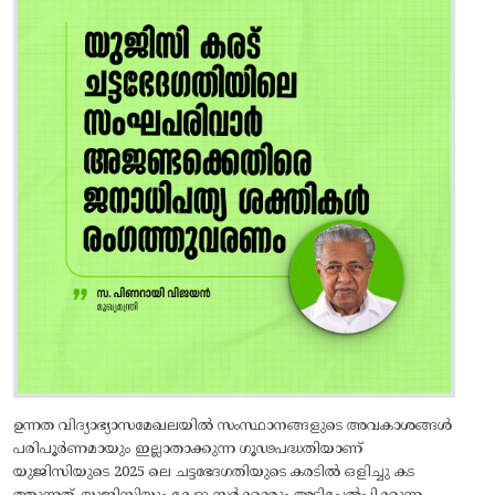
ഉന്നത വിദ്യാഭ്യാസമേഖലയിൽ സംസ്ഥാനങ്ങളുടെ അവകാശങ്ങൾ
പരിപൂർണമായും ഇല്ലാതാക്കുന്ന ഗൂഢപദ്ധതിയാണ്
യുജിസിയുടെ 2025 ലെ ചട്ടഭേദഗതിയുടെ കരടിൽ ഒളിച്ചു കട