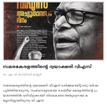
സമരകേരളത്തിൻ്റെ ദ്വയാക്ഷരി വിഎസ്
സ. എം വി ഗോവിന്ദൻ മാസ്റ്റർ
സമരകേരളത്തിൻ്റെ ദ്വയാക്ഷരി വിഎസ് ഓർമ്മയായിട്ട് ഒരു വർഷം
പൂർത്തിയാവുന്നു. സംഭവസമൃദ്ധമായ രാഷ്ട്രീയ കേരളത്തിന്റെ പ്ര
യാണത്തിൽ വഴിവിളക്കായി നിലകൊണ്ട അതുല്യനായ ക
മ്യൂണിസ്റ്റായിരുന്നു വി എസ്.