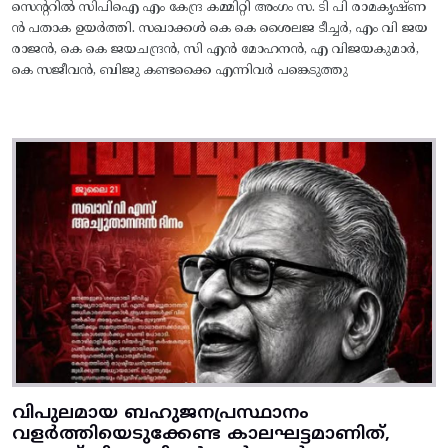
സെന്ററിൽ സിപിഐ എം കേന്ദ്ര കമ്മിറ്റി അംഗം സ. ടി പി രാമകൃഷ്‌ണ
ൻ പതാക ഉയർത്തി. സഖാക്കൾ കെ കെ ശൈലജ ടീച്ചർ, എം വി ജയ
രാജൻ, കെ കെ ജയചന്ദ്രൻ, സി എൻ മോഹനൻ, എ വിജയകുമാർ,
കെ സജീവൻ, ബിജു കണ്ടക്കൈ എന്നിവർ പങ്കെടുത്തു
വിപുലമായ ബഹുജനപ്രസ്ഥാനം
വളർത്തിയെടുക്കേണ്ട കാലഘട്ടമാണിത്,