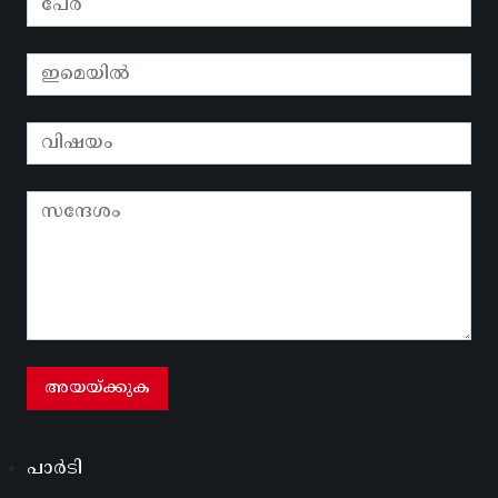
പാർടി