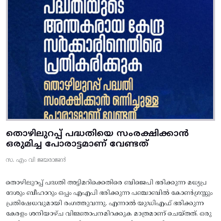
തൊഴിലുറപ്പ് പദ്ധതിയെ സംരക്ഷിക്കാൻ
ഒരുമിച്ച പോരാട്ടമാണ് വേണ്ടത്
സ. എം വി ജയരാജൻ
തൊഴിലുറപ്പ് പദ്ധതി അട്ടിമറിക്കെതിരെ ബിജെപി ഭരിക്കുന്ന മധ്യപ്ര
ദേശും ബീഹാറും ഒപ്പം എഎപി ഭരിക്കുന്ന പഞ്ചാബിൽ കോൺഗ്രസ്സും
പ്രതിഷേധവുമായി രംഗത്തുവന്നു. എന്നാൽ യുഡിഎഫ് ഭരിക്കുന്ന
കേരളം ശനിയാഴ്ച വിജ്ഞാപനമിറക്കുക മാത്രമാണ് ചെയ്തത്. ഒരു