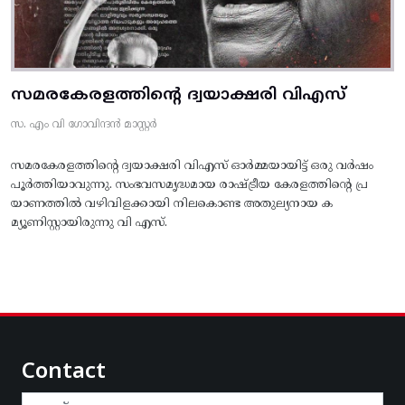
സമരകേരളത്തിൻ്റെ ദ്വയാക്ഷരി വിഎസ്
സ. എം വി ഗോവിന്ദൻ മാസ്റ്റർ
സമരകേരളത്തിൻ്റെ ദ്വയാക്ഷരി വിഎസ് ഓർമ്മയായിട്ട് ഒരു വർഷം
പൂർത്തിയാവുന്നു. സംഭവസമൃദ്ധമായ രാഷ്ട്രീയ കേരളത്തിന്റെ പ്ര
യാണത്തിൽ വഴിവിളക്കായി നിലകൊണ്ട അതുല്യനായ ക
മ്യൂണിസ്റ്റായിരുന്നു വി എസ്.
Contact