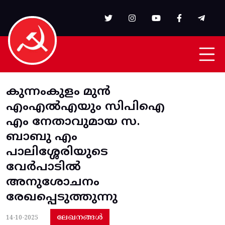
Skip to main content
കുന്നംകുളം മുൻ
എംഎൽഎയും സിപിഐ
എം നേതാവുമായ സ.
ബാബു എം
പാലിശ്ശേരിയുടെ
വേർപാടിൽ
അനുശോചനം
രേഖപ്പെടുത്തുന്നു
ലേഖനങ്ങൾ
14-10-2025