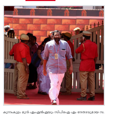
കുന്നംകുളം മുൻ എംഎൽഎയും സിപിഐ എം നേതാവുമായ സ.