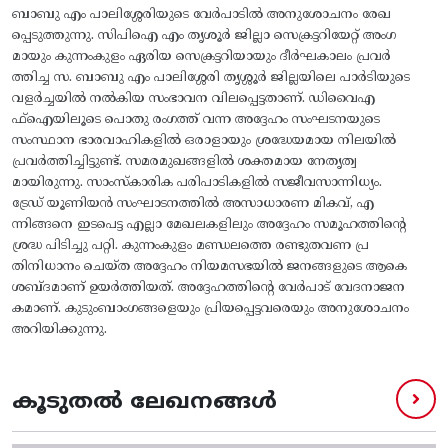
ബാബു എം പാലിശ്ശേരിയുടെ വേർപാടിൽ അനുശോചനം രേഖ
പ്പെടുത്തുന്നു. സിപിഐ എം തൃശൂർ ജില്ലാ സെക്രട്ടറിയേറ്റ് അംഗ
മായും കുന്നംകുളം ഏരിയ സെക്രട്ടറിയായും ദീർഘകാലം പ്രവർ
ത്തിച്ച സ. ബാബു എം പാലിശ്ശേരി തൃശ്ശൂർ ജില്ലയിലെ പാർടിയുടെ
വളർച്ചയിൽ നൽകിയ സംഭാവന വിലപ്പെട്ടതാണ്. ഡിവൈഎ
ഫ്ഐയിലൂടെ പൊതു രംഗത്ത് വന്ന അദ്ദേഹം സംഘടനയുടെ
സംസ്ഥാന ഭാരവാഹികളിൽ ഒരാളായും ശ്രദ്ധേയമായ നിലയിൽ
പ്രവർത്തിച്ചിട്ടുണ്ട്. സമരമുഖങ്ങളിൽ ശക്തമായ നേതൃത്വ
മായിരുന്നു. സാംസ്കാരിക പരിപാടികളിൽ സജീവസാന്നിധ്യം.
ട്രേഡ് യൂണിയൻ സംഘാടനത്തിൽ അസാധാരണ മികവ്, എ
ന്നിങ്ങനെ ഇടപെട്ട എല്ലാ മേഖലകളിലും അദ്ദേഹം സമൂഹത്തിൻ്റെ
ശ്രദ്ധ പിടിച്ചു പറ്റി. കുന്നംകുളം മണ്ഡലത്തെ രണ്ടുതവണ പ്ര
തിനിധാനം ചെയ്ത അദ്ദേഹം നിയമസഭയിൽ ജനങ്ങളുടെ ആകെ
ശബ്ദമാണ് ഉയർത്തിയത്. അദ്ദേഹത്തിൻ്റെ വേർപാട് വേദനാജന
കമാണ്. കുടുംബാംഗങ്ങളെയും പ്രിയപ്പെട്ടവരെയും അനുശോചനം
അറിയിക്കുന്നു.
കൂടുതൽ ലേഖനങ്ങൾ