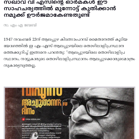
സഖാവ് വി എസിന്റെ ഓർമകൾ ഈ
സാഹചര്യത്തിൽ മുന്നോട്ട്‌ കുതിക്കാൻ
നമുക്ക് ഊർജമാകേണ്ടതുണ്ട്
സ. എം എ ബേബി
1947 നവംബർ 23ന് ആലപ്പുഴ കിടങ്ങാംപറമ്പ്‌ മൈതാനത്ത്‌ കൂടിയ
യോഗത്തിൽ ഇ എം എസ് ആലപ്പുഴയിലെ തൊഴിലാളിപ്രസ്ഥാന
ത്തെക്കുറിച്ച് ഇങ്ങനെ പറഞ്ഞു: “ആലപ്പുഴയിലെ തൊഴിലാളിപ്ര
സ്ഥാനം, നാട്ടുകാരുടെ തൊഴിലാളിപ്രസ്ഥാനം ആലപ്പുഴക്കാരുടെമാത്രം
സ്വകാര്യസ്വത്തല്ല.