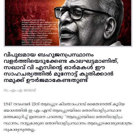
വിപുലമായ ബഹുജനപ്രസ്ഥാനം
വളർത്തിയെടുക്കേണ്ട കാലഘട്ടമാണിത്,
സഖാവ് വി എസിന്റെ ഓർമകൾ ഈ
സാഹചര്യത്തിൽ മുന്നോട്ട്‌ കുതിക്കാൻ
നമുക്ക് ഊർജമാകേണ്ടതുണ്ട്
സ. എം എ ബേബി
1947 നവംബർ 23ന് ആലപ്പുഴ കിടങ്ങാംപറമ്പ്‌ മൈതാനത്ത്‌ കൂടിയ
യോഗത്തിൽ ഇ എം എസ് ആലപ്പുഴയിലെ തൊഴിലാളിപ്രസ്ഥാന
ത്തെക്കുറിച്ച് ഇങ്ങനെ പറഞ്ഞു: “ആലപ്പുഴയിലെ തൊഴിലാളിപ്ര
സ്ഥാനം, നാട്ടുകാരുടെ തൊഴിലാളിപ്രസ്ഥാനം ആലപ്പുഴക്കാരുടെമാത്രം
സ്വകാര്യസ്വത്തല്ല.