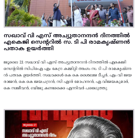
സഖാവ് വി എസ് അച്യുതാനന്ദൻ ദിനത്തിൽ
എകെജി സെന്ററിൽ സ. ടി പി രാമകൃഷ്‌ണൻ
പതാക ഉയർത്തി
ജൂലൈ 21 സഖാവ് വി എസ് അച്യുതാനന്ദൻ ദിനത്തിൽ എകെജി
സെന്ററിൽ സിപിഐ എം കേന്ദ്ര കമ്മിറ്റി അംഗം സ. ടി പി രാമകൃഷ്‌ണ
ൻ പതാക ഉയർത്തി. സഖാക്കൾ കെ കെ ശൈലജ ടീച്ചർ, എം വി ജയ
രാജൻ, കെ കെ ജയചന്ദ്രൻ, സി എൻ മോഹനൻ, എ വിജയകുമാർ,
കെ സജീവൻ, ബിജു കണ്ടക്കൈ എന്നിവർ പങ്കെടുത്തു