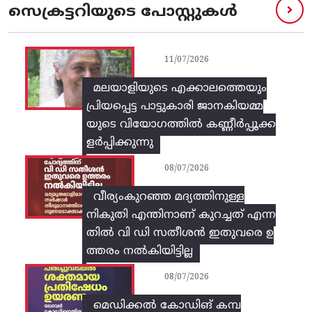
സെക്രട്ടറിയുടെ പോസ്റ്റുകൾ
11/07/2026
മലയാളിയുടെ എക്കാലത്തെയും
പ്രിയപ്പെട്ട പാട്ടുകാരി ജാനകിയമ്മ
യുടെ വിയോഗത്തിൽ കണ്ണീർപ്പൂക്ക
ളർപ്പിക്കുന്നു
08/07/2026
വീര്യംകുറഞ്ഞ മദ്യത്തിനുള്ള
നികുതി എന്തിനാണ് കുറച്ചത് എന്ന
തിൽ വി ഡി സതീശൻ ഇതുവരെ ഉ
ത്തരം നൽകിയിട്ടില്ല
08/07/2026
മെഡിക്കൽ കോഡിങ് കമ്പ