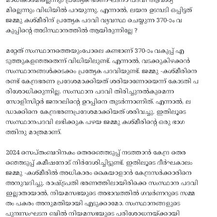
മാധികാരമില്ലെന്നും പ്രത്യേക ഭരണഘടനാ പദവി ആവശ്യ
മില്ലെന്നും വിധിയിൽ പറയുന്നു. എന്നാൽ, ലയന ഉടമ്പടി ഒപ്പിട്ടത്‌
ജമ്മു കശ്‌മീരിന്‌ പ്രത്യേക പദവി വ്യവസ്ഥ ചെയ്യുന്ന 370-ാം വ
കുപ്പിന്റെ അടിസ്ഥാനത്തിൽ ആയിരുന്നില്ലേ ?
മറ്റേത്‌ സംസ്ഥാനത്തെയുംപോലെ കണ്ടാണ്‌ 370-ാം വകുപ്പ്‌ എ
ടുത്തുകളഞ്ഞതെന്ന്‌ വിധിയിലുണ്ട്‌. എന്നാൽ, വടക്കുകിഴക്കൻ
സംസ്ഥാനങ്ങൾക്കടക്കം പ്രത്യേക പദവിയുണ്ട്‌. ജമ്മു -കശ്‌മീരിനെ
രണ്ട്‌ കേന്ദ്രഭരണ പ്രദേശമാക്കിയത്‌ ശരിയാണോയെന്ന്‌ കോടതി പ
രിശോധിക്കുന്നില്ല. സംസ്ഥാന പദവി തിരിച്ചുനൽകുമെന്ന
സോളിസിറ്റർ ജനറലിന്റെ ഉറപ്പിനെ തുടർന്നാണിത്‌. എന്നാൽ, ല
ഡാക്കിനെ കേന്ദ്രഭരണപ്രദേശമാക്കിയത്‌ ശരിവച്ചു. ഇതിലൂടെ
സംസ്ഥാനപദവി ലഭിക്കുക പഴയ ജമ്മു കശ്‌മീരിന്റെ ഒരു ഭാഗ
ത്തിനു മാത്രമാണ്‌.
2024 സെപ്‌തംബറിനകം തെരഞ്ഞെടുപ്പ്‌ നടത്താൻ കേന്ദ്ര തെര
ഞ്ഞെടുപ്പ്‌ കമീഷനോട്‌ നിർദേശിച്ചിട്ടുണ്ട്‌. ഇതിലൂടെ ദീർഘകാലം
ജമ്മു -കശ്‌മീരിൽ അധികാരം കൈയാളാൻ കേന്ദ്രസർക്കാരിനെ
അനുവദിച്ചു. രാഷ്‌ട്രപതി ഭരണത്തിലായിരിക്കെ സംസ്ഥാന പദവി
ഇല്ലാതായാൽ, നിയമസഭയുടെ അഭാവത്തിൽ ഗവർണറുടെ സമ്മ
തം പകരം അനുമതിയായി എടുക്കാമോ. സംസ്ഥാനങ്ങളുടെ
പുനഃസംഘടന ബിൽ നിയമസഭയുടെ പരിശോധനയ്‌ക്കായി