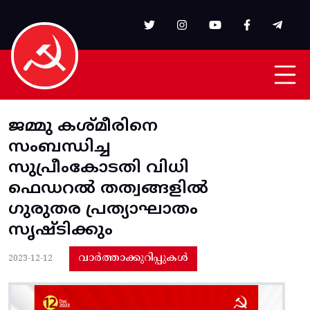
Skip to main content
ജമ്മു കശ്‌മീരിനെ
സംബന്ധിച്ച
സുപ്രീംകോടതി വിധി
ഫെഡറൽ തത്വങ്ങളിൽ
ഗുരുതര പ്രത്യാഘാതം
സൃഷ്ടിക്കും
വാർത്താക്കുറിപ്പുകൾ
2023-12-12