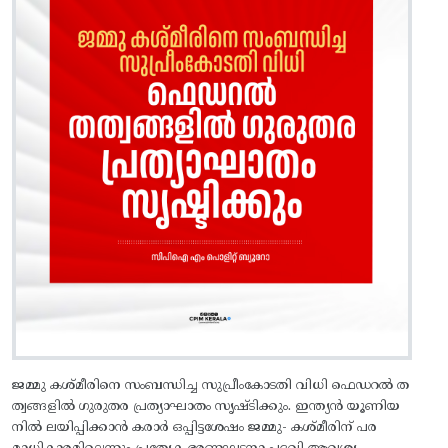
ജമ്മു കശ്‌മീരിനെ സംബന്ധിച്ച സുപ്രീംകോടതി വിധി ഫെഡറൽ ത
ത്വങ്ങളിൽ ഗുരുതര പ്രത്യാഘാതം സൃഷ്ടിക്കും. ഇന്ത്യൻ യൂണിയ
നിൽ ലയിപ്പിക്കാൻ കരാർ ഒപ്പിട്ടശേഷം ജമ്മു- കശ്‌മീരിന്‌ പര