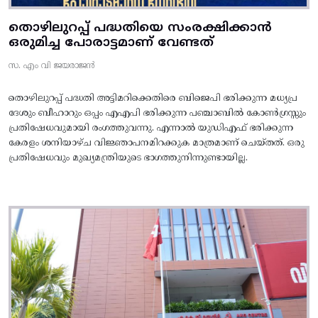
തൊഴിലുറപ്പ് പദ്ധതിയെ സംരക്ഷിക്കാൻ
ഒരുമിച്ച പോരാട്ടമാണ് വേണ്ടത്
സ. എം വി ജയരാജൻ
തൊഴിലുറപ്പ് പദ്ധതി അട്ടിമറിക്കെതിരെ ബിജെപി ഭരിക്കുന്ന മധ്യപ്ര
ദേശും ബീഹാറും ഒപ്പം എഎപി ഭരിക്കുന്ന പഞ്ചാബിൽ കോൺഗ്രസ്സും
പ്രതിഷേധവുമായി രംഗത്തുവന്നു. എന്നാൽ യുഡിഎഫ് ഭരിക്കുന്ന
കേരളം ശനിയാഴ്ച വിജ്ഞാപനമിറക്കുക മാത്രമാണ് ചെയ്തത്. ഒരു
പ്രതിഷേധവും മുഖ്യമന്ത്രിയുടെ ഭാഗത്തുനിന്നുണ്ടായില്ല.