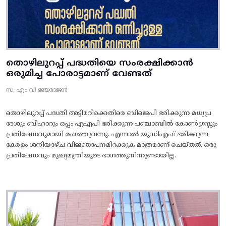
തൊഴിലുറപ്പ് പദ്ധതിയെ സംരക്ഷിക്കാൻ
ഒരുമിച്ച പോരാട്ടമാണ് വേണ്ടത്
സ. എം വി ജയരാജൻ
തൊഴിലുറപ്പ് പദ്ധതി അട്ടിമറിക്കെതിരെ ബിജെപി ഭരിക്കുന്ന മധ്യപ്ര
ദേശും ബീഹാറും ഒപ്പം എഎപി ഭരിക്കുന്ന പഞ്ചാബിൽ കോൺഗ്രസ്സും
പ്രതിഷേധവുമായി രംഗത്തുവന്നു. എന്നാൽ യുഡിഎഫ് ഭരിക്കുന്ന
കേരളം ശനിയാഴ്ച വിജ്ഞാപനമിറക്കുക മാത്രമാണ് ചെയ്തത്. ഒരു
പ്രതിഷേധവും മുഖ്യമന്ത്രിയുടെ ഭാഗത്തുനിന്നുണ്ടായില്ല.