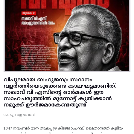
വിപുലമായ ബഹുജനപ്രസ്ഥാനം
വളർത്തിയെടുക്കേണ്ട കാലഘട്ടമാണിത്,
സഖാവ് വി എസിന്റെ ഓർമകൾ ഈ
സാഹചര്യത്തിൽ മുന്നോട്ട്‌ കുതിക്കാൻ
നമുക്ക് ഊർജമാകേണ്ടതുണ്ട്
സ. എം എ ബേബി
1947 നവംബർ 23ന് ആലപ്പുഴ കിടങ്ങാംപറമ്പ്‌ മൈതാനത്ത്‌ കൂടിയ