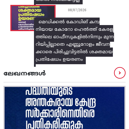
08/07/2026
മെഡിക്കൽ കോഡിങ് കമ്പ
നിയായ കോറോ ഹെൽത്ത് കേരള
ത്തിലെ ഓഫീസുകളിൽനിന്നും മുന്ന
റിയിപ്പില്ലാതെ എണ്ണൂറോളം ജീവന
ക്കാരെ പിരിച്ചുവിട്ടതിൽ‌ ശക്തമായ
പ്രതിഷേധം ഉയരണം
ലേഖനങ്ങൾ