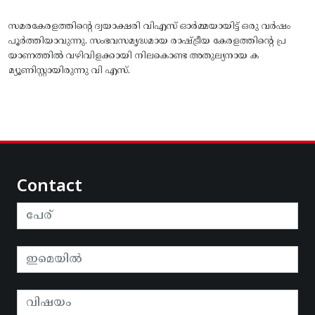
സമരകേരളത്തിൻ്റെ ദ്വയാക്ഷരി വിഎസ് ഓർമ്മയായിട്ട് ഒരു വർഷം
പൂർത്തിയാവുന്നു. സംഭവസമൃദ്ധമായ രാഷ്ട്രീയ കേരളത്തിന്റെ പ്ര
യാണത്തിൽ വഴിവിളക്കായി നിലകൊണ്ട അതുല്യനായ ക
മ്യൂണിസ്റ്റായിരുന്നു വി എസ്.
Contact