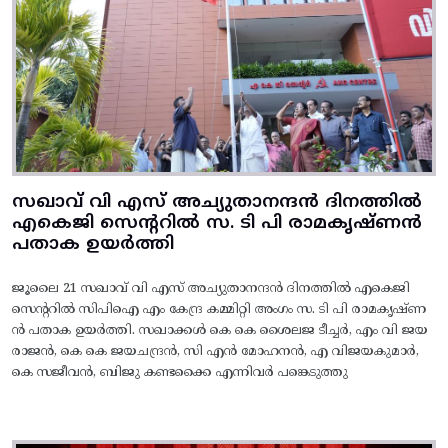
സഖാവ് വി എസ് അച്യുതാനന്ദൻ ദിനത്തിൽ
എകെജി സെന്ററിൽ സ. ടി പി രാമകൃഷ്‌ണൻ
പതാക ഉയർത്തി
ജൂലൈ 21 സഖാവ് വി എസ് അച്യുതാനന്ദൻ ദിനത്തിൽ എകെജി
സെന്ററിൽ സിപിഐ എം കേന്ദ്ര കമ്മിറ്റി അംഗം സ. ടി പി രാമകൃഷ്‌ണ
ൻ പതാക ഉയർത്തി. സഖാക്കൾ കെ കെ ശൈലജ ടീച്ചർ, എം വി ജയ
രാജൻ, കെ കെ ജയചന്ദ്രൻ, സി എൻ മോഹനൻ, എ വിജയകുമാർ,
കെ സജീവൻ, ബിജു കണ്ടക്കൈ എന്നിവർ പങ്കെടുത്തു