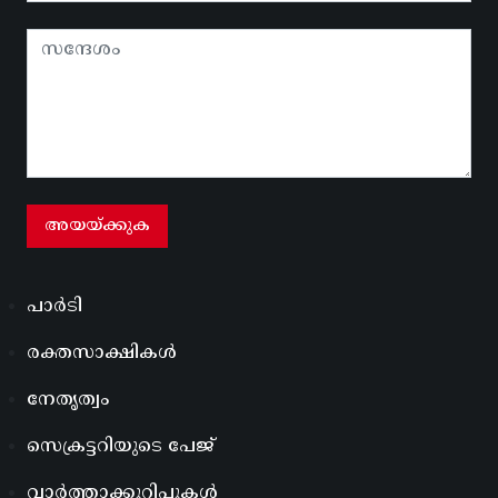
പാർടി
രക്തസാക്ഷികൾ
നേതൃത്വം
സെക്രട്ടറിയുടെ പേജ്
വാർത്താക്കുറിപ്പുകൾ