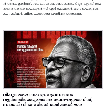
ൻ പതാക ഉയർത്തി. സഖാക്കൾ കെ കെ ശൈലജ ടീച്ചർ, എം വി ജയ
രാജൻ, കെ കെ ജയചന്ദ്രൻ, സി എൻ മോഹനൻ, എ വിജയകുമാർ,
കെ സജീവൻ, ബിജു കണ്ടക്കൈ എന്നിവർ പങ്കെടുത്തു
വിപുലമായ ബഹുജനപ്രസ്ഥാനം
വളർത്തിയെടുക്കേണ്ട കാലഘട്ടമാണിത്,
സഖാവ് വി എസിന്റെ ഓർമകൾ ഈ