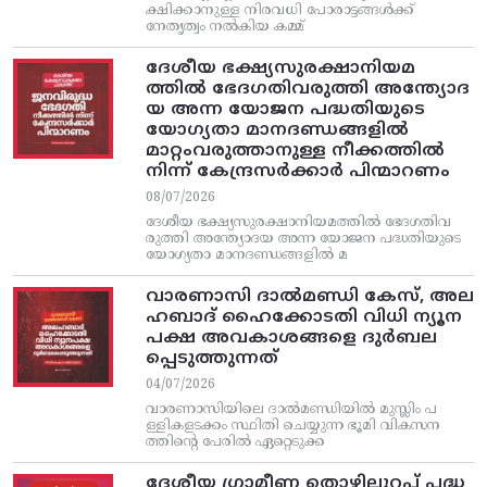
ക്ഷിക്കാനുള്ള നിരവധി പോരാട്ടങ്ങള്‍ക്ക്‌
നേതൃത്വം നല്‍കിയ കമ്മ്
ദേശീയ ഭക്ഷ്യസുരക്ഷാനിയമ
ത്തിൽ ഭേദഗതിവരുത്തി അന്ത്യോദ
യ അന്ന യോജന പദ്ധതിയുടെ
യോഗ്യതാ മാനദണ്ഡങ്ങളിൽ
മാറ്റംവരുത്താനുള്ള നീക്കത്തിൽ
നിന്ന്‌ കേന്ദ്രസർക്കാർ പിന്മാറണം
08/07/2026
ദേശീയ ഭക്ഷ്യസുരക്ഷാനിയമത്തിൽ ഭേദഗതിവ
രുത്തി അന്ത്യോദയ അന്ന യോജന പദ്ധതിയുടെ
യോഗ്യതാ മാനദണ്ഡങ്ങളിൽ മ
വാരണാസി ദാൽമണ്ഡി കേസ്, അല
ഹബാദ് ഹൈക്കോടതി വിധി ന്യൂന
പക്ഷ അവകാശങ്ങളെ ദുർബല
പ്പെടുത്തുന്നത്
04/07/2026
വാരണാസിയിലെ ദാൽമണ്ഡിയിൽ മുസ്ലിം പ
ള്ളികളടക്കം സ്ഥിതി ചെയ്യുന്ന ഭൂമി വികസന
ത്തിന്റെ പേരിൽ ഏറ്റെടുക്ക
ദേശീയ ഗ്രാമീണ തൊഴിലുറപ്പ്‌ പദ്ധ