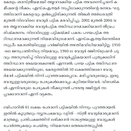
കേരളം ശാസ്‌ത്രീയമായി തയ്യാറാക്കിയ പട്ടിക അവഗണിച്ചാണ്‌ ക
മീഷന്റെ നീക്കം. എസ്‌.ഐ.ആര്‍ നടപ്പിലാക്കുന്നതിന്റെ രണ്ടാം ഘട്ട
ത്തിലാണ്‌ കേരളവും ഉള്‍പ്പെട്ടിരിക്കുന്നത്‌. തിങ്കള്‍ അര്‍ധരാത്രി
മുതല്‍ നിലവിലെ വോട്ടര്‍ പട്ടിക മരവിപ്പിച്ചു. 2002 മുതല്‍ 2004 വ
രെ തയ്യാറാക്കിയ വോട്ടര്‍പട്ടിക അടിസ്ഥാനമാക്കിയാണ്‌ തീവ്രപ
രിഷ്‌കരണം. നിലവിലുള്ള പട്ടികയ്‌ക്ക്‌ പകരം പഴയപട്ടിക അ
ടിസ്ഥാനമാക്കുന്നത്‌ നിയമവിരുദ്ധമാണ്‌. എസ്‌.ഐ.ആറിനെതിരെ
സുപ്രീം കോടതിയിലുള്ള ഹര്‍ജിയില്‍ അന്തിമവിധിയായിട്ടില്ല. 1950
-ലെ ജനപ്രാതിനിധ്യ നിയമവും, 1960-ല വോട്ടര്‍ രജിസ്‌ട്രേഷന്‍ ചട്ട
വും അനുസരിച്ച്‌ നിലവിലുള്ള വോട്ടര്‍പ്പട്ടികയാണ്‌ പുതുക്കലിന്‌
അടിസ്ഥാന രേഖയാകേണ്ടത്‌. എന്നാല്‍, പഴയ പട്ടിക അടിസ്ഥാന
രേഖയാക്കുന്നതിലൂടെ, കേരളത്തില്‍ 50 ലക്ഷത്തിലേറെ വോട്ട
ര്‍മാര്‍ പട്ടികയില്‍ നിന്ന്‌ പുറത്താക്കപ്പെടാം. മരിച്ചവരുടെയും, ഇരട്ട
വോട്ടുള്ളവരുടെയും പേരുകള്‍ക്കൊപ്പം കുടിയേറിയവര്‍, വിദേശിക
ള്‍ എന്നിവരുടെ പേരുകള്‍ നീക്കുന്നത്‌ പൗരത്വ രജിസ്റ്റര്‍ നട
പ്പാക്കാനാണ്‌ എന്ന്‌ വ്യക്തം.
ബിഹാറില്‍ 65 ലക്ഷം പേരാണ്‌ പട്ടികയില്‍ നിന്നും പുറത്തായത്‌.
ഇതില്‍ കൂടുതലും ന്യൂനപക്ഷവും ദളിത്‌ - സ്‌ത്രീ വോട്ടര്‍മാരുമാണ്‌.
മാത്രമല്ല, പ്രതിപക്ഷത്തിന്‌ ലഭിക്കാന്‍ സാധ്യതയുള്ള വോട്ടുകള്‍
ചോര്‍ത്തുകയും ചെയ്‌തു. നിയമസഭാ തെരഞ്ഞെടുപ്പില്‍