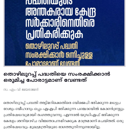
തൊഴിലുറപ്പ് പദ്ധതിയെ സംരക്ഷിക്കാൻ
ഒരുമിച്ച പോരാട്ടമാണ് വേണ്ടത്
സ. എം വി ജയരാജൻ
തൊഴിലുറപ്പ് പദ്ധതി അട്ടിമറിക്കെതിരെ ബിജെപി ഭരിക്കുന്ന മധ്യപ്ര
ദേശും ബീഹാറും ഒപ്പം എഎപി ഭരിക്കുന്ന പഞ്ചാബിൽ കോൺഗ്രസ്സും
പ്രതിഷേധവുമായി രംഗത്തുവന്നു. എന്നാൽ യുഡിഎഫ് ഭരിക്കുന്ന
കേരളം ശനിയാഴ്ച വിജ്ഞാപനമിറക്കുക മാത്രമാണ് ചെയ്തത്. ഒരു
പ്രതിഷേധവും മുഖ്യമന്ത്രിയുടെ ഭാഗത്തുനിന്നുണ്ടായില്ല.