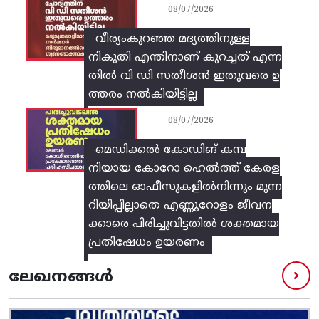
08/07/2026
വീര്യംകുറഞ്ഞ മദ്യത്തിനുള്ള
നികുതി എന്തിനാണ് കുറച്ചത് എന്ന
തിൽ വി ഡി സതീശൻ ഇതുവരെ ഉ
ത്തരം നൽകിയിട്ടില്ല
08/07/2026
മെഡിക്കൽ കോഡിങ് കമ്പ
നിയായ കോറോ ഹെൽത്ത് കേരള
ത്തിലെ ഓഫീസുകളിൽനിന്നും മുന്ന
റിയിപ്പില്ലാതെ എണ്ണൂറോളം ജീവന
ക്കാരെ പിരിച്ചുവിട്ടതിൽ‌ ശക്തമായ
പ്രതിഷേധം ഉയരണം
ലേഖനങ്ങൾ