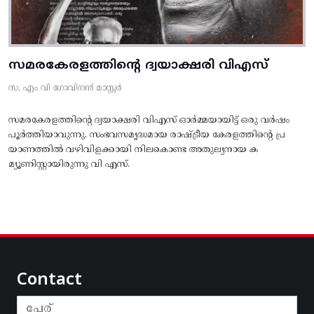
സമരകേരളത്തിൻ്റെ ദ്വയാക്ഷരി വിഎസ്
സ. എം വി ഗോവിന്ദൻ മാസ്റ്റർ
സമരകേരളത്തിൻ്റെ ദ്വയാക്ഷരി വിഎസ് ഓർമ്മയായിട്ട് ഒരു വർഷം
പൂർത്തിയാവുന്നു. സംഭവസമൃദ്ധമായ രാഷ്ട്രീയ കേരളത്തിന്റെ പ്ര
യാണത്തിൽ വഴിവിളക്കായി നിലകൊണ്ട അതുല്യനായ ക
മ്യൂണിസ്റ്റായിരുന്നു വി എസ്.
Contact