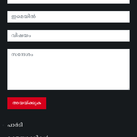
പാർടി