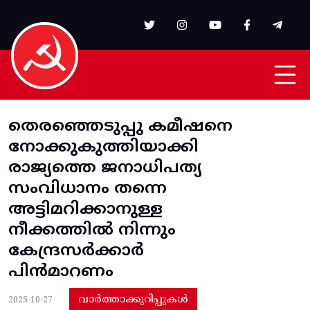
Skip to main content
തെരഞ്ഞെടുപ്പു കമീഷനെ
നോക്കുകുത്തിയാക്കി
രാജ്യത്തെ ജനാധിപത്യ
സംവിധാനം തന്നെ
അട്ടിമറിക്കാനുള്ള
നീക്കത്തില്‍ നിന്നും
കേന്ദ്രസര്‍ക്കാര്‍
പിന്‍മാറണം
വാർത്താക്കുറിപ്പുകൾ
2025-10-27