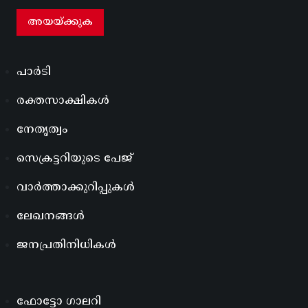
പാർടി
രക്തസാക്ഷികൾ
നേതൃത്വം
സെക്രട്ടറിയുടെ പേജ്
വാർത്താക്കുറിപ്പുകൾ
ലേഖനങ്ങൾ
ജനപ്രതിനിധികൾ
ഫോട്ടോ ഗാലറി