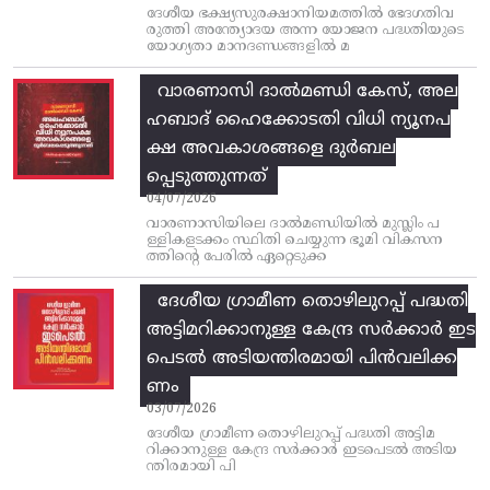
ദേശീയ ഭക്ഷ്യസുരക്ഷാനിയമത്തിൽ ഭേദഗതിവ
രുത്തി അന്ത്യോദയ അന്ന യോജന പദ്ധതിയുടെ
യോഗ്യതാ മാനദണ്ഡങ്ങളിൽ മ
വാരണാസി ദാൽമണ്ഡി കേസ്, അല
ഹബാദ് ഹൈക്കോടതി വിധി ന്യൂനപ
ക്ഷ അവകാശങ്ങളെ ദുർബല
പ്പെടുത്തുന്നത്
04/07/2026
വാരണാസിയിലെ ദാൽമണ്ഡിയിൽ മുസ്ലിം പ
ള്ളികളടക്കം സ്ഥിതി ചെയ്യുന്ന ഭൂമി വികസന
ത്തിന്റെ പേരിൽ ഏറ്റെടുക്ക
ദേശീയ ഗ്രാമീണ തൊഴിലുറപ്പ്‌ പദ്ധതി
അട്ടിമറിക്കാനുള്ള കേന്ദ്ര സര്‍ക്കാര്‍ ഇട
പെടല്‍ അടിയന്തിരമായി പിന്‍വലിക്ക
ണം
03/07/2026
ദേശീയ ഗ്രാമീണ തൊഴിലുറപ്പ്‌ പദ്ധതി അട്ടിമ
റിക്കാനുള്ള കേന്ദ്ര സര്‍ക്കാര്‍ ഇടപെടല്‍ അടിയ
ന്തിരമായി പി