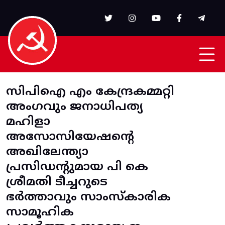
Skip to main content
സിപിഐ എം കേന്ദ്രകമ്മറ്റി
അംഗവും ജനാധിപത്യ
മഹിളാ
അസോസിയേഷൻ്റെ
അഖിലേന്ത്യാ
പ്രസിഡന്റുമായ പി കെ
ശ്രീമതി ടീച്ചറുടെ
ഭർത്താവും സാംസ്കാരിക
സാമൂഹിക