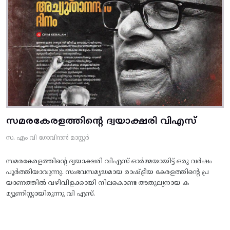
സമരകേരളത്തിൻ്റെ ദ്വയാക്ഷരി വിഎസ്
സ. എം വി ഗോവിന്ദൻ മാസ്റ്റർ
സമരകേരളത്തിൻ്റെ ദ്വയാക്ഷരി വിഎസ് ഓർമ്മയായിട്ട് ഒരു വർഷം
പൂർത്തിയാവുന്നു. സംഭവസമൃദ്ധമായ രാഷ്ട്രീയ കേരളത്തിന്റെ പ്ര
യാണത്തിൽ വഴിവിളക്കായി നിലകൊണ്ട അതുല്യനായ ക
മ്യൂണിസ്റ്റായിരുന്നു വി എസ്.