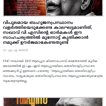
വിപുലമായ ബഹുജനപ്രസ്ഥാനം
വളർത്തിയെടുക്കേണ്ട കാലഘട്ടമാണിത്,
സഖാവ് വി എസിന്റെ ഓർമകൾ ഈ
സാഹചര്യത്തിൽ മുന്നോട്ട്‌ കുതിക്കാൻ
നമുക്ക് ഊർജമാകേണ്ടതുണ്ട്
സ. എം എ ബേബി
1947 നവംബർ 23ന് ആലപ്പുഴ കിടങ്ങാംപറമ്പ്‌ മൈതാനത്ത്‌ കൂടിയ
യോഗത്തിൽ ഇ എം എസ് ആലപ്പുഴയിലെ തൊഴിലാളിപ്രസ്ഥാന
ത്തെക്കുറിച്ച് ഇങ്ങനെ പറഞ്ഞു: “ആലപ്പുഴയിലെ തൊഴിലാളിപ്ര
സ്ഥാനം, നാട്ടുകാരുടെ തൊഴിലാളിപ്രസ്ഥാനം ആലപ്പുഴക്കാരുടെമാത്രം
സ്വകാര്യസ്വത്തല്ല.