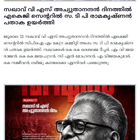
സഖാവ് വി എസ് അച്യുതാനന്ദൻ ദിനത്തിൽ
എകെജി സെന്ററിൽ സ. ടി പി രാമകൃഷ്‌ണൻ
പതാക ഉയർത്തി
ജൂലൈ 21 സഖാവ് വി എസ് അച്യുതാനന്ദൻ ദിനത്തിൽ എകെജി
സെന്ററിൽ സിപിഐ എം കേന്ദ്ര കമ്മിറ്റി അംഗം സ. ടി പി രാമകൃഷ്‌ണ
ൻ പതാക ഉയർത്തി. സഖാക്കൾ കെ കെ ശൈലജ ടീച്ചർ, എം വി ജയ
രാജൻ, കെ കെ ജയചന്ദ്രൻ, സി എൻ മോഹനൻ, എ വിജയകുമാർ,
കെ സജീവൻ, ബിജു കണ്ടക്കൈ എന്നിവർ പങ്കെടുത്തു