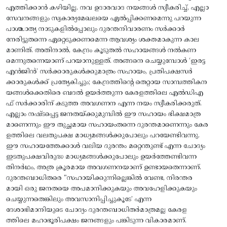
എത്തിക്കാൻ കഴിയില്ല. നവ ഉദാരവാദ നയങ്ങൾ സ്വീകരിച്ച്, എല്ലാ
സേവനങ്ങളും സ്വകാര്യമേഖലയെ ഏൽപ്പിക്കണമെന്നു പറയുന്ന
പാശ്ചാത്യ നാടുകളിൽപ്പോലും ദുരന്തനിവാരണം സർക്കാർ
നേരിട്ടുതന്നെ ഏറ്റെടുക്കണമെന്ന ആവശ്യം ശക്തമാകുന്ന കാല
മാണിത്. അതിനാൽ, കേന്ദ്രം കൂടുതൽ സഹായങ്ങൾ നൽകണ
മെന്നുതന്നെയാണ് പറയാനുള്ളത്. അങ്ങനെ ചെയ്യുമ്പോൾ ‘ഇരട്ട
എൻജിൻ’ സർക്കാരുകൾക്കുമാത്രം സഹായം, പ്രതിപക്ഷസർ
ക്കാരുകൾക്ക് പ്രത്യേകിച്ചും; കേന്ദ്രത്തിന്റെ തെറ്റായ സാമ്പത്തികന
യങ്ങൾക്കെതിരെ ബദൽ ഉയർത്തുന്ന കേരളത്തിലെ എൽഡിഎ
ഫ് സർക്കാരിന് കടുത്ത അവഗണന എന്ന നയം സ്വീകരിക്കരുത്.
എല്ലാം നഷ്ടപ്പെട്ട ജനതയ്‌ക്കുമുമ്പിൽ ഈ സഹായം ഭിക്ഷമാത്ര
മാണെന്നും ഈ തുച്ഛമായ സഹായംതന്നെ ദുരന്തമാണെന്നും കേര
ളത്തിലെ വലതുപക്ഷ മാധ്യമങ്ങൾക്കുപോലും പറയേണ്ടിവന്നു.
ഈ സഹായത്തേക്കാൾ വലിയ ദുരന്തം മറ്റെന്തുണ്ട് എന്ന ചോദ്യം
ഇടതുപക്ഷവിരുദ്ധ മാധ്യമങ്ങൾക്കുപോലും ഉയർത്തേണ്ടിവന്ന
തിനർഥം, അത്ര ക്രൂരമായ അവഗണനയാണ് ഉണ്ടായതെന്നാണ്‌.
ദുരന്തബാധിതരെ "സഹായിക്കുന്നില്ലെങ്കിൽ വേണ്ട, നിരന്തര
മായി ഒരു ജനതയെ അപമാനിക്കുകയും അവഹേളിക്കുകയും
ചെയ്യുന്നതെങ്കിലും അവസാനിപ്പിച്ചുകൂടേ’ എന്ന
ദേശാഭിമാനിയുടെ ചോദ്യം ദുരന്തബാധിതർമാത്രമല്ല കേരള
ത്തിലെ മഹാഭൂരിപക്ഷം ജനങ്ങളും പങ്കിടുന്ന വികാരമാണ്.