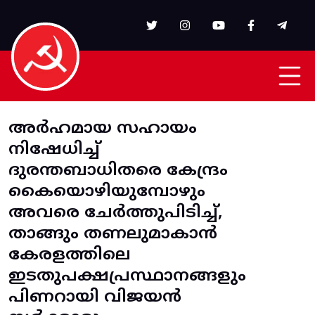
Skip to main content
അർഹമായ സഹായം
നിഷേധിച്ച്
ദുരന്തബാധിതരെ കേന്ദ്രം
കൈയൊഴിയുമ്പോഴും
അവരെ ചേർത്തുപിടിച്ച്,
താങ്ങും തണലുമാകാൻ
കേരളത്തിലെ
ഇടതുപക്ഷപ്രസ്ഥാനങ്ങളും
പിണറായി വിജയൻ