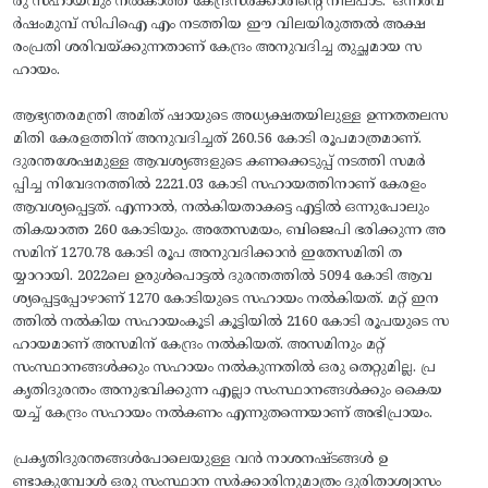
രു സഹായവും നൽകാത്ത കേന്ദ്രസർക്കാരിന്റെ നിലപാട്.’ ഒന്നരവ
ർഷംമുമ്പ് സിപിഐ എം നടത്തിയ ഈ വിലയിരുത്തൽ അക്ഷ
രംപ്രതി ശരിവയ്‌ക്കുന്നതാണ് കേന്ദ്രം അനുവദിച്ച തുച്ഛമായ സ
ഹായം.
​ആഭ്യന്തരമന്ത്രി അമിത് ഷായുടെ അധ്യക്ഷതയിലുള്ള ഉന്നതതലസ
മിതി കേരളത്തിന് അനുവദിച്ചത് 260.56 കോടി രൂപമാത്രമാണ്.
ദുരന്തശേഷമുള്ള ആവശ്യങ്ങളുടെ കണക്കെടുപ്പ് നടത്തി സമർ
പ്പിച്ച നിവേദനത്തിൽ 2221.03 കോടി സഹായത്തിനാണ് കേരളം
ആവശ്യപ്പെട്ടത്. എന്നാൽ, നൽകിയതാകട്ടെ എട്ടിൽ ഒന്നുപോലും
തികയാത്ത 260 കോടിയും. അതേസമയം, ബിജെപി ഭരിക്കുന്ന അ
സമിന് 1270.78 കോടി രൂപ അനുവദിക്കാൻ ഇതേസമിതി ത
യ്യാറായി. 2022ലെ ഉരുൾപൊട്ടൽ ദുരന്തത്തിൽ 5094 കോടി ആവ
ശ്യപ്പെട്ടപ്പോഴാണ് 1270 കോടിയുടെ സഹായം നൽകിയത്. മറ്റ് ഇന
ത്തിൽ നൽകിയ സഹായംകൂടി കൂട്ടിയിൽ 2160 കോടി രൂപയുടെ സ
ഹായമാണ് അസമിന് കേന്ദ്രം നൽകിയത്. അസമിനും മറ്റ്‌
സംസ്ഥാനങ്ങൾക്കും സഹായം നൽകുന്നതിൽ ഒരു തെറ്റുമില്ല. പ്ര
കൃതിദുരന്തം അനുഭവിക്കുന്ന എല്ലാ സംസ്ഥാനങ്ങൾക്കും കൈയ
യച്ച് കേന്ദ്രം സഹായം നൽകണം എന്നുതന്നെയാണ് അഭിപ്രായം.
പ്രകൃതിദുരന്തങ്ങൾപോലെയുള്ള വൻ നാശനഷ്ടങ്ങൾ ഉ
ണ്ടാകുമ്പോൾ ഒരു സംസ്ഥാന സർക്കാരിനുമാത്രം ദുരിതാശ്വാസം