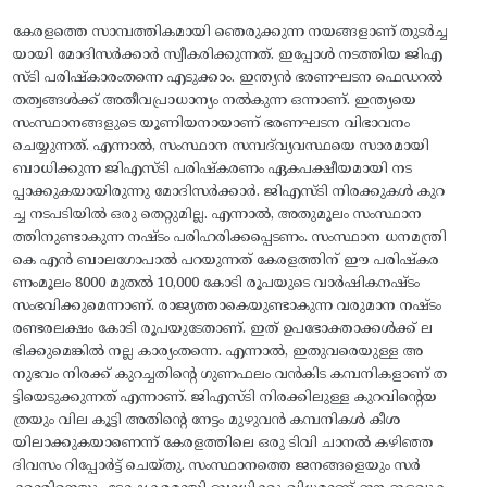
​കേരളത്തെ സാമ്പത്തികമായി ഞെരുക്കുന്ന നയങ്ങളാണ് തുടർച്ച
യായി മോദിസർക്കാർ സ്വീകരിക്കുന്നത്. ഇപ്പോൾ നടത്തിയ ജിഎ
സ്ടി പരിഷ്‌കാരംതന്നെ എടുക്കാം. ഇന്ത്യൻ ഭരണഘടന ഫെഡറൽ
തത്വങ്ങൾക്ക് അതീവപ്രാധാന്യം നൽകുന്ന ഒന്നാണ്. ഇന്ത്യയെ
സംസ്ഥാനങ്ങളുടെ യൂണിയനായാണ് ഭരണഘടന വിഭാവനം
ചെയ്യുന്നത്. എന്നാൽ, സംസ്ഥാന സമ്പദ്‌വ്യവസ്ഥയെ സാരമായി
ബാധിക്കുന്ന ജിഎസ്ടി പരിഷ്‌കരണം ഏകപക്ഷീയമായി നട
പ്പാക്കുകയായിരുന്നു മോദിസർക്കാർ. ജിഎസ്ടി നിരക്കുകൾ കുറ
ച്ച നടപടിയിൽ ഒരു തെറ്റുമില്ല. എന്നാൽ, അതുമൂലം സംസ്ഥാന
ത്തിനുണ്ടാകുന്ന നഷ്ടം പരിഹരിക്കപ്പെടണം. സംസ്ഥാന ധനമന്ത്രി
കെ എൻ ബാലഗോപാൽ പറയുന്നത് കേരളത്തിന് ഈ പരിഷ്‌കര
ണംമൂലം 8000 മുതൽ 10,000 കോടി രൂപയുടെ വാർഷികനഷ്ടം
സംഭവിക്കുമെന്നാണ്. രാജ്യത്താകെയുണ്ടാകുന്ന വരുമാന നഷ്ടം
രണ്ടരലക്ഷം കോടി രൂപയുടേതാണ്. ഇത് ഉപഭോക്താക്കൾക്ക് ല
ഭിക്കുമെങ്കിൽ നല്ല കാര്യംതന്നെ. എന്നാൽ, ഇതുവരെയുള്ള അ
നുഭവം നിരക്ക് കുറച്ചതിന്റെ ഗുണഫലം വൻകിട കമ്പനികളാണ് ത
ട്ടിയെടുക്കുന്നത് എന്നാണ്. ജിഎസ്ടി നിരക്കിലുള്ള കുറവിന്റെയ
ത്രയും വില കൂട്ടി അതിന്റെ നേട്ടം മുഴുവൻ കമ്പനികൾ കീശ
യിലാക്കുകയാണെന്ന് കേരളത്തിലെ ഒരു ടിവി ചാനൽ കഴിഞ്ഞ
ദിവസം റിപ്പോർട്ട്‌ ചെയ്‌തു. സംസ്ഥാനത്തെ ജനങ്ങളെയും സർ