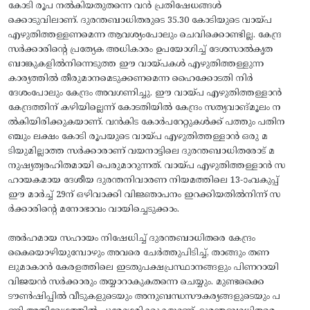
കോടി രൂപ നൽകിയതുതന്നെ വൻ പ്രതിഷേധങ്ങൾ
ക്കൊടുവിലാണ്. ദുരന്തബാധിതരുടെ 35.30 കോടിയുടെ വായ്പ
എഴുതിത്തള്ളണമെന്ന ആവശ്യംപോലും ചെവിക്കൊണ്ടില്ല. കേന്ദ്ര
സർക്കാരിന്റെ പ്രത്യേക അധികാരം ഉപയോഗിച്ച് ദേശസാൽകൃത
ബാങ്കുകളിൽനിന്നെടുത്ത ഈ വായ്പകൾ എഴുതിത്തള്ളുന്ന
കാര്യത്തിൽ തീരുമാനമെടുക്കണമെന്ന ഹൈക്കോടതി നിർ
ദേശംപോലും കേന്ദ്രം അവഗണിച്ചു. ഈ വായ്പ എഴുതിത്തള്ളാൻ
കേന്ദ്രത്തിന് കഴിയില്ലെന്ന് കോടതിയിൽ കേന്ദ്രം സത്യവാങ്മൂലം ന
ൽകിയിരിക്കുകയാണ്. വൻകിട കോർപറേറ്റുകൾക്ക്‌ പത്തും പതിന
ഞ്ചും ലക്ഷം കോടി രൂപയുടെ വായ്പ എഴുതിത്തള്ളാൻ ഒരു മ
ടിയുമില്ലാത്ത സർക്കാരാണ്‌ വയനാട്ടിലെ ദുരന്തബാധിതരോട് മ
നുഷ്യത്വരഹിതമായി പെരുമാറുന്നത്. വായ്‌പ എഴുതിത്തള്ളാൻ സ
ഹായകമായ ദേശീയ ദുരന്തനിവാരണ നിയമത്തിലെ 13-ാംവകുപ്പ്
ഈ മാർച്ച് 29ന് ഒഴിവാക്കി വിജ്ഞാപനം ഇറക്കിയതിൽനിന്ന്‌ സ
ർക്കാരിന്റെ മനോഭാവം വായിച്ചെടുക്കാം.
അർഹമായ സഹായം നിഷേധിച്ച് ദുരന്തബാധിതരെ കേന്ദ്രം
കൈയൊഴിയുമ്പോഴും അവരെ ചേർത്തുപിടിച്ച്, താങ്ങും തണ
ലുമാകാൻ കേരളത്തിലെ ഇടതുപക്ഷപ്രസ്ഥാനങ്ങളും പിണറായി
വിജയൻ സർക്കാരും തയ്യാറാകുകതന്നെ ചെയ്യും. മുണ്ടക്കൈ
ടൗൺഷിപ്പിൽ വീടുകളുടെയും അനുബന്ധസൗകര്യങ്ങളുടെയും പ