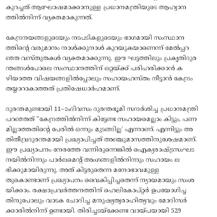
കുറച്ചത് ആഘോഷമാക്കാനുള്ള പ്രധാനമന്ത്രിയുടെ ആഹ്വാന
ത്തിൽനിന്ന്‌ വ്യക്തമാകുന്നത്.
കേന്ദ്രനയങ്ങളുടെയും നടപടികളുടെയും ഭാഗമായി സംസ്ഥാന
ത്തിന്റെ വരുമാനം നാൾക്കുനാൾ കുറയുകയാണെന്ന് മേൽപ്പറ
ഞ്ഞ വസ്തുതകൾ വ്യക്തമാക്കുന്നു. ഈ ഘട്ടത്തിലും പ്രകൃതിദുര
ന്തങ്ങൾപോലെ സംസ്ഥാനത്തിന് ഒറ്റയ്‌ക്ക് പരിഹരിക്കാൻ ക
ഴിയാത്ത വിഷയങ്ങളിൽപ്പോലും സഹായഹസ്തം നീട്ടാൻ കേന്ദ്രം
തയ്യാറാകാത്തത് പ്രതിഷേധാർഹമാണ്.
ദുരന്തമുണ്ടായി 11–ാംദിവസം ദുരന്തഭൂമി സന്ദർശിച്ച പ്രധാനമന്ത്രി
പറഞ്ഞത് "കേന്ദ്രത്തിൽനിന്ന്‌ കിട്ടേണ്ട സഹായമെല്ലാം കിട്ടും, പണ
മില്ലാത്തതിന്റെ പേരിൽ ഒന്നും മുടങ്ങില്ല’ എന്നാണ്. എന്നിട്ടും അ
തിതീവ്രദുരന്തമായി പ്രഖ്യാപിച്ചത് അഞ്ചുമാസത്തിനുശേഷമാണ്.
ഈ പ്രഖ്യാപനം നേരത്തേ വന്നിരുന്നെങ്കിൽ ഐക്യരാഷ്ട്രസംഘട
നയിൽനിന്നും പാർലമെന്റ്‌ അംഗങ്ങളിൽനിന്നും സഹായം ല
ഭിക്കുമായിരുന്നു. അത്‌ കിട്ടരുതെന്ന മനോഭാവമുള്ള
തുകൊണ്ടാണ് പ്രഖ്യാപനം വൈകിപ്പിച്ചതെന്ന് ന്യായമായും സംശ
യിക്കാം. രക്ഷാപ്രവർത്തനത്തിന് ഹെലികോപ്റ്റർ ഉപയോഗിച്ച
തിനുപോലും വാടക ചോദിച്ച മനുഷ്യത്വരാഹിത്യവും മോദിസർ
ക്കാരിൽനിന്ന്‌ ഉണ്ടായി. തിരിച്ചടയ്‌ക്കേണ്ട വായ്പയായി 529