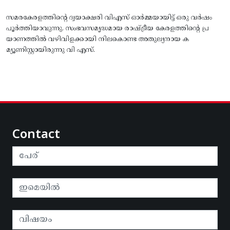
സമരകേരളത്തിൻ്റെ ദ്വയാക്ഷരി വിഎസ് ഓർമ്മയായിട്ട് ഒരു വർഷം
പൂർത്തിയാവുന്നു. സംഭവസമൃദ്ധമായ രാഷ്ട്രീയ കേരളത്തിന്റെ പ്ര
യാണത്തിൽ വഴിവിളക്കായി നിലകൊണ്ട അതുല്യനായ ക
മ്യൂണിസ്റ്റായിരുന്നു വി എസ്.
Contact