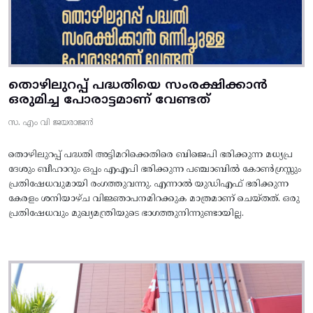
തൊഴിലുറപ്പ് പദ്ധതിയെ സംരക്ഷിക്കാൻ
ഒരുമിച്ച പോരാട്ടമാണ് വേണ്ടത്
സ. എം വി ജയരാജൻ
തൊഴിലുറപ്പ് പദ്ധതി അട്ടിമറിക്കെതിരെ ബിജെപി ഭരിക്കുന്ന മധ്യപ്ര
ദേശും ബീഹാറും ഒപ്പം എഎപി ഭരിക്കുന്ന പഞ്ചാബിൽ കോൺഗ്രസ്സും
പ്രതിഷേധവുമായി രംഗത്തുവന്നു. എന്നാൽ യുഡിഎഫ് ഭരിക്കുന്ന
കേരളം ശനിയാഴ്ച വിജ്ഞാപനമിറക്കുക മാത്രമാണ് ചെയ്തത്. ഒരു
പ്രതിഷേധവും മുഖ്യമന്ത്രിയുടെ ഭാഗത്തുനിന്നുണ്ടായില്ല.