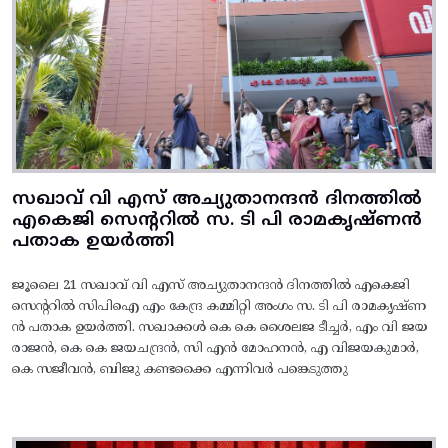
സഖാവ് വി എസ് അച്യുതാനന്ദൻ ദിനത്തിൽ
എകെജി സെന്ററിൽ സ. ടി പി രാമകൃഷ്‌ണൻ
പതാക ഉയർത്തി
ജൂലൈ 21 സഖാവ് വി എസ് അച്യുതാനന്ദൻ ദിനത്തിൽ എകെജി
സെന്ററിൽ സിപിഐ എം കേന്ദ്ര കമ്മിറ്റി അംഗം സ. ടി പി രാമകൃഷ്‌ണ
ൻ പതാക ഉയർത്തി. സഖാക്കൾ കെ കെ ശൈലജ ടീച്ചർ, എം വി ജയ
രാജൻ, കെ കെ ജയചന്ദ്രൻ, സി എൻ മോഹനൻ, എ വിജയകുമാർ,
കെ സജീവൻ, ബിജു കണ്ടക്കൈ എന്നിവർ പങ്കെടുത്തു