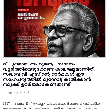
വിപുലമായ ബഹുജനപ്രസ്ഥാനം
വളർത്തിയെടുക്കേണ്ട കാലഘട്ടമാണിത്,
സഖാവ് വി എസിന്റെ ഓർമകൾ ഈ
സാഹചര്യത്തിൽ മുന്നോട്ട്‌ കുതിക്കാൻ
നമുക്ക് ഊർജമാകേണ്ടതുണ്ട്
സ. എം എ ബേബി
1947 നവംബർ 23ന് ആലപ്പുഴ കിടങ്ങാംപറമ്പ്‌ മൈതാനത്ത്‌ കൂടിയ
യോഗത്തിൽ ഇ എം എസ് ആലപ്പുഴയിലെ തൊഴിലാളിപ്രസ്ഥാന