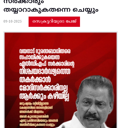
സർക്കാരും
തയ്യാറാകുകതന്നെ ചെയ്യും
സെക്രട്ടറിയുടെ പേജ്
09-10-2025