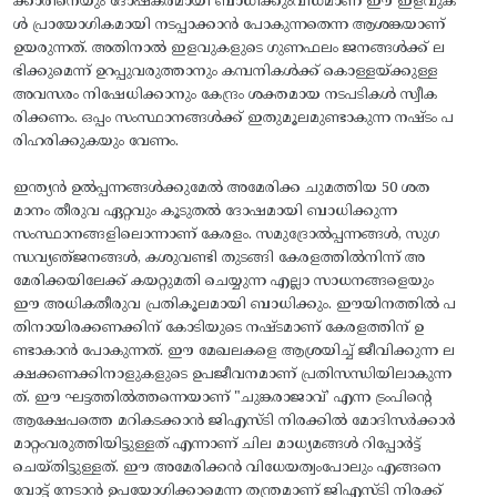
ക്കാരിനെയും ദോഷകരമായി ബാധിക്കുംവിധമാണ് ഈ ഇളവുക
ൾ പ്രായോഗികമായി നടപ്പാക്കാൻ പോകുന്നതെന്ന ആശങ്കയാണ്
ഉയരുന്നത്. അതിനാൽ ഇളവുകളുടെ ഗുണഫലം ജനങ്ങൾക്ക് ല
ഭിക്കുമെന്ന് ഉറപ്പുവരുത്താനും കമ്പനികൾക്ക് കൊള്ളയ്‌ക്കുള്ള
അവസരം നിഷേധിക്കാനും കേന്ദ്രം ശക്തമായ നടപടികൾ സ്വീക
രിക്കണം. ഒപ്പം സംസ്ഥാനങ്ങൾക്ക് ഇതുമൂലമുണ്ടാകുന്ന നഷ്ടം പ
രിഹരിക്കുകയും വേണം.
ഇന്ത്യൻ ഉൽപ്പന്നങ്ങൾക്കുമേൽ അമേരിക്ക ചുമത്തിയ 50 ശത
മാനം തീരുവ ഏറ്റവും കൂടുതൽ ദോഷമായി ബാധിക്കുന്ന
സംസ്ഥാനങ്ങളിലൊന്നാണ് കേരളം. സമുദ്രോൽപ്പന്നങ്ങൾ, സുഗ
ന്ധവ്യഞ്‌ജനങ്ങൾ, കശുവണ്ടി തുടങ്ങി കേരളത്തിൽനിന്ന്‌ അ
മേരിക്കയിലേക്ക് കയറ്റുമതി ചെയ്യുന്ന എല്ലാ സാധനങ്ങളെയും
ഈ അധികതീരുവ പ്രതികൂലമായി ബാധിക്കും. ഈയിനത്തിൽ പ
തിനായിരക്കണക്കിന് കോടിയുടെ നഷ്ടമാണ് കേരളത്തിന് ഉ
ണ്ടാകാൻ പോകുന്നത്. ഈ മേഖലകളെ ആശ്രയിച്ച് ജീവിക്കുന്ന ല
ക്ഷക്കണക്കിനാളുകളുടെ ഉപജീവനമാണ് പ്രതിസന്ധിയിലാകുന്ന
ത്. ഈ ഘട്ടത്തിൽത്തന്നെയാണ് "ചുങ്കരാജാവ്’ എന്ന ട്രംപിന്റെ
ആക്ഷേപത്തെ മറികടക്കാൻ ജിഎസ്ടി നിരക്കിൽ മോദിസർക്കാർ
മാറ്റംവരുത്തിയിട്ടുള്ളത് എന്നാണ് ചില മാധ്യമങ്ങൾ റിപ്പോർട്ട്
ചെയ്തിട്ടുള്ളത്. ഈ അമേരിക്കൻ വിധേയത്വംപോലും എങ്ങനെ
വോട്ട് നേടാൻ ഉപയോഗിക്കാമെന്ന തന്ത്രമാണ് ജിഎസ്ടി നിരക്ക്