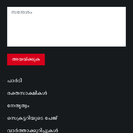
പാർടി
രക്തസാക്ഷികൾ
നേതൃത്വം
സെക്രട്ടറിയുടെ പേജ്
വാർത്താക്കുറിപ്പുകൾ