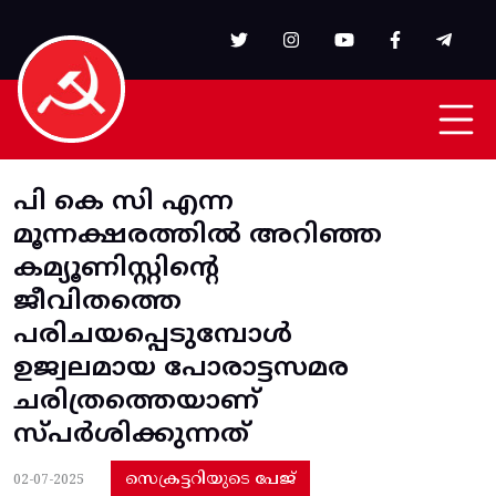
Skip to main content
പി കെ സി എന്ന
മൂന്നക്ഷരത്തിൽ അറിഞ്ഞ
കമ്യൂണിസ്റ്റിന്റെ
ജീവിതത്തെ
പരിചയപ്പെടുമ്പോൾ
ഉജ്വലമായ പോരാട്ടസമര
ചരിത്രത്തെയാണ്
സ്പർശിക്കുന്നത്
സെക്രട്ടറിയുടെ പേജ്
02-07-2025