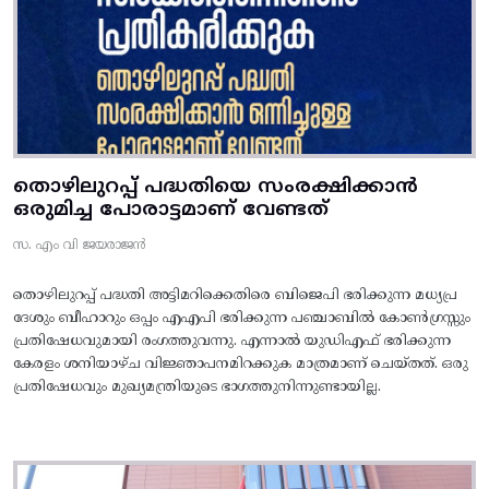
തൊഴിലുറപ്പ് പദ്ധതിയെ സംരക്ഷിക്കാൻ
ഒരുമിച്ച പോരാട്ടമാണ് വേണ്ടത്
സ. എം വി ജയരാജൻ
തൊഴിലുറപ്പ് പദ്ധതി അട്ടിമറിക്കെതിരെ ബിജെപി ഭരിക്കുന്ന മധ്യപ്ര
ദേശും ബീഹാറും ഒപ്പം എഎപി ഭരിക്കുന്ന പഞ്ചാബിൽ കോൺഗ്രസ്സും
പ്രതിഷേധവുമായി രംഗത്തുവന്നു. എന്നാൽ യുഡിഎഫ് ഭരിക്കുന്ന
കേരളം ശനിയാഴ്ച വിജ്ഞാപനമിറക്കുക മാത്രമാണ് ചെയ്തത്. ഒരു
പ്രതിഷേധവും മുഖ്യമന്ത്രിയുടെ ഭാഗത്തുനിന്നുണ്ടായില്ല.