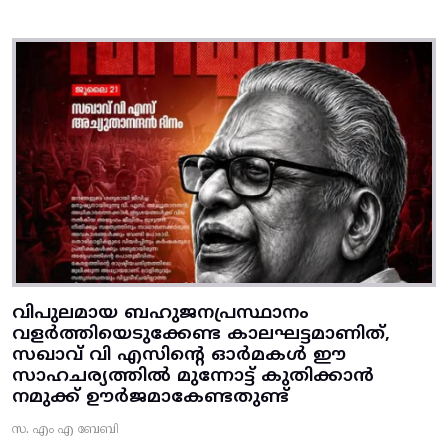
വിപുലമായ ബഹുജനപ്രസ്ഥാനം
വളർത്തിയെടുക്കേണ്ട കാലഘട്ടമാണിത്,
സഖാവ് വി എസിന്റെ ഓർമകൾ ഈ
സാഹചര്യത്തിൽ മുന്നോട്ട്‌ കുതിക്കാൻ
നമുക്ക് ഊർജമാകേണ്ടതുണ്ട്
സ. എം എ ബേബി