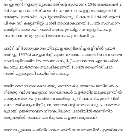
രം ഇന്ത്യൻ സ്വാതന്ത്ര്യസമരത്തിന്റെ ഭാഗമാണ്. 1946 ഒക്ടോബർ 2
4ന്‌ പുന്നപ്ര പൊലീസ് ക്യാമ്പ് ലക്ഷ്യമാക്കിയുള്ള പോരാട്ടത്തിന്
നേതൃത്വം നൽകിയ ക്യാപ്റ്റനായിരുന്നു പി കെ സി. 1941ൽ ആണ്
പി കെ സി കമ്യൂണിസ്റ്റ് പാർടി അംഗമാകുന്നത്. 1954ൽ സംസ്ഥാന
കമ്മിറ്റി അംഗമായി. പാർടി ആലപ്പുഴ ജില്ലാ സെക്രട്ടറിയായും
സംസ്ഥാന സെക്രട്ടറിയറ്റ് അംഗമായും പ്രവർത്തിച്ചു.
പാർടി നിർദേശപ്രകാരം തിരുവല്ല കേന്ദ്രീകരിച്ച്‌ ഒളിവിൽ പ്രവർ
ത്തിച്ചു. 1957ൽ കമ്യൂണിസ്റ്റ് മന്ത്രിസഭ അധികാരത്തിൽ വന്നശേഷ
മാണ് ഒളിവുജീവിതം അവസാനിപ്പിച്ച് ചന്ദ്രാനന്ദൻ എന്നപേരിൽ
പൊതുപ്രവർത്തനം ആരംഭിക്കുന്നത്. 1964ൽ ചൈനീസ് ചാര
നായി മുദ്രകുത്തി ജയിലിൽ അടച്ചു.
അടിയന്തരാവസ്ഥക്കാലത്തും ഒന്നരവർഷത്തോളം ജയിലിൽ ക
ഴിഞ്ഞു. വർഗബഹുജന സംഘടനകൾ വളർത്തിയെടുക്കുന്നതിൽ
മാതൃകാപരമായ പ്രവർത്തനമായിരുന്നു പി കെ സിയുടേത്. പിൽ
ക്കാലത്ത് കമ്യൂണിസ്റ്റ് പ്രസ്ഥാനത്തിന്റെ നേതാക്കളും പ്രവർത്തക
രുമായി ഉയർന്നുവന്ന നിരവധിപേരെ പാർടിയിൽ അണിനിര
ത്തുന്നതിൽ സഖാവ് വഹിച്ച പങ്ക് വളരെ വലുതാണ്.
അമ്പലപ്പുഴയെ പ്രതിനിധാനംചെയ്ത് നിയമസഭയിൽ എത്തിയ സ