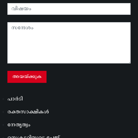
പാർടി
രക്തസാക്ഷികൾ
നേതൃത്വം