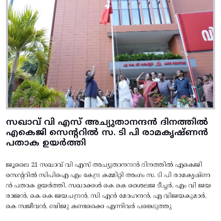
സഖാവ് വി എസ് അച്യുതാനന്ദൻ ദിനത്തിൽ
എകെജി സെന്ററിൽ സ. ടി പി രാമകൃഷ്‌ണൻ
പതാക ഉയർത്തി
ജൂലൈ 21 സഖാവ് വി എസ് അച്യുതാനന്ദൻ ദിനത്തിൽ എകെജി
സെന്ററിൽ സിപിഐ എം കേന്ദ്ര കമ്മിറ്റി അംഗം സ. ടി പി രാമകൃഷ്‌ണ
ൻ പതാക ഉയർത്തി. സഖാക്കൾ കെ കെ ശൈലജ ടീച്ചർ, എം വി ജയ
രാജൻ, കെ കെ ജയചന്ദ്രൻ, സി എൻ മോഹനൻ, എ വിജയകുമാർ,
കെ സജീവൻ, ബിജു കണ്ടക്കൈ എന്നിവർ പങ്കെടുത്തു