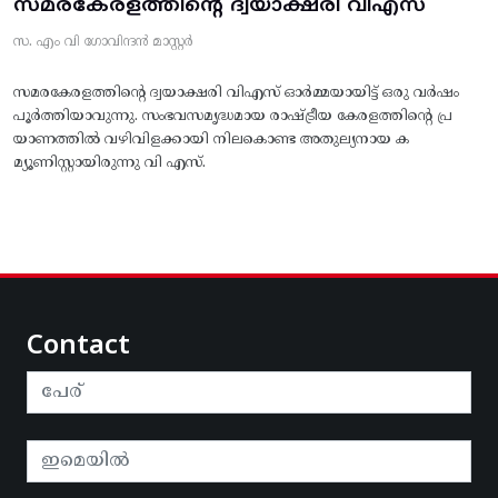
സമരകേരളത്തിൻ്റെ ദ്വയാക്ഷരി വിഎസ്
സ. എം വി ഗോവിന്ദൻ മാസ്റ്റർ
സമരകേരളത്തിൻ്റെ ദ്വയാക്ഷരി വിഎസ് ഓർമ്മയായിട്ട് ഒരു വർഷം
പൂർത്തിയാവുന്നു. സംഭവസമൃദ്ധമായ രാഷ്ട്രീയ കേരളത്തിന്റെ പ്ര
യാണത്തിൽ വഴിവിളക്കായി നിലകൊണ്ട അതുല്യനായ ക
മ്യൂണിസ്റ്റായിരുന്നു വി എസ്.
Contact