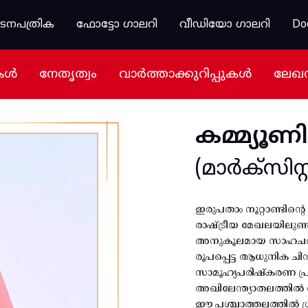
കടനപത്രിക
ഫോട്ടോ ഗാലറി
വീഡിയോ ഗാലറി
Do
കൾ
നേതൃത്വം
വാർത്താക്കുറിപ്പുകൾ
ലേഖ
കമ്മ്യൂണി
(മാർക്സിസ്റ്റ
ഇരുപതാം നൂറ്റാണ്ടിന്
രാഷ്ട്രീയ മേഖലയിലുണ്ടാ
അനുകൂലമായ സാഹചര്യം 
രൂപപ്പെട്ട ആധുനിക ചി
സാമൂഹ്യപരിഷ്കരണ പ്ര
അഖിലേന്ത്യാതലത്തിൽ വി
ഈ പശ്ചാത്തലത്തിൽ ശ്