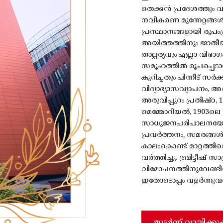
തെക്കൻ പ്രദേശത്തും 
നവീകരണ മുന്നേറ്റങ്ങ
പ്രസ്ഥാനങ്ങളായി രൂപംപ്
അയിത്തത്തിനും ജാതീയ
താല്പര്യവും എല്ലാ വിഭ
സമൂഹത്തിൽ രൂപപ്പെടാന
കുറിച്ചതും പിന്നീട് സ
വിദ്യാഭ്യാസവ്യാപനം, 
അരുവിപ്പുറം പ്രതിഷ്
മെമ്മോറിയൽ, 1903ലെ
സാധുജനപരിപാലനയോഗം
പ്രവർത്തനം, സമരങ്ങൾ
കാലംകൊണ്ട് മാറ്റത്ത
വർത്തിച്ചു. ബ്രിട്ടീഷ് 
വിമോചനത്തിനുവേണ്ടിയ
ഇതോടൊപ്പം വളർന്നുവന്
തുടർന്ന് വായിക്കു