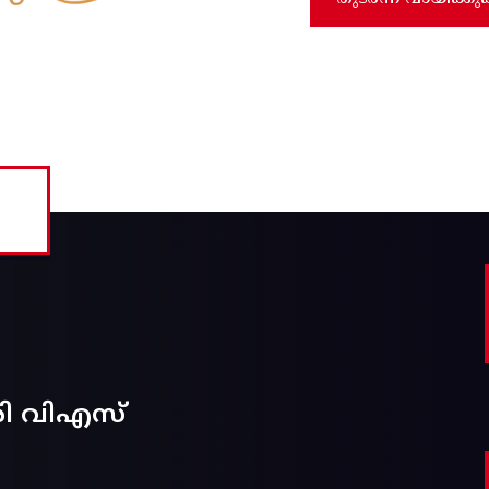
രി വിഎസ്