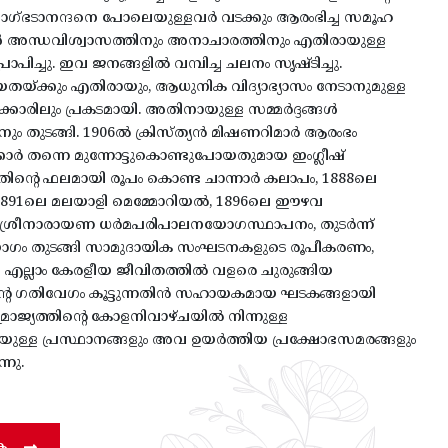
വാഗ്ഭടാനന്ദനെ പോലെയുള്ളവർ വടക്കും ആരംഭിച്ച സമൂഹ
ൾ അന്ധവിശ്വാസത്തിനും അനാചാരത്തിനും എതിരായുള്ള
രാപിച്ചു. ഇവ ജനങ്ങളിൽ വമ്പിച്ച ചലനം സൃഷ്ടിച്ചു.
തയ്ക്കും എതിരായും, ആധുനിക വിദ്യാഭ്യാസം നേടാനുമുള്ള
ാഗക്കാരിലും പ്രകടമായി. അതിനായുള്ള സമ്മർദ്ദങ്ങൾ
ും തുടങ്ങി. 1906ൽ ക്രിസ്ത്യൻ മിഷണറിമാർ ആരംഭം
ർക്കാർ തന്നെ മുന്നോട്ടുകൊണ്ടുപോയതുമായ ഇംഗ്ലീഷ്
അതിന്റെ ഫലമായി രൂപം കൊണ്ട ചാന്നാർ കലാപം, 1888ലെ
ഠ, 1891ലെ മലയാളി മെമ്മോറിയൽ, 1896ലെ ഈഴവ
 ശ്രീനാരായണ ധർമപരിപാലനയോഗസ്ഥാപനം, തുടർന്ന്
 തുടങ്ങി സാമുദായിക സംഘടനകളുടെ രൂപീകരണം,
 എല്ലാം കേരളീയ ജീവിതത്തിൽ വളരെ ചുരുങ്ങിയ
ിന്റെ ഗതിവേഗം കൂട്ടുന്നതിൻ സഹായകമായ ഘടകങ്ങളായി
സാമ്രാജ്യത്തിന്റെ കോളനിവാഴ്ചയിൽ നിന്നുള്ള
ുള്ള പ്രസ്ഥാനങ്ങളും അവ ഉയർത്തിയ പ്രക്ഷോഭസമരങ്ങളും
നു.
ക