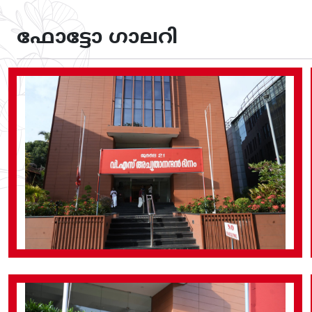
ഫോട്ടോ ഗാലറി