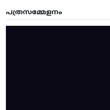
പത്രസമ്മേളനം